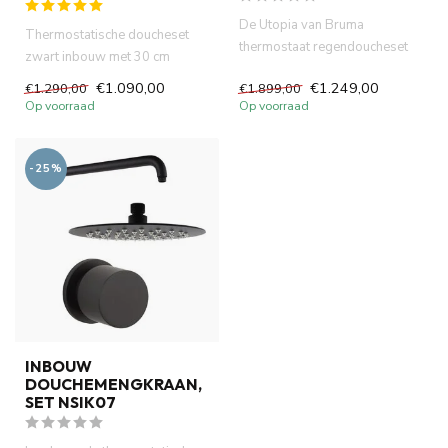
De Utopia van Bruma
Thermostatische doucheset
thermostaat regendoucheset
zwart inbouw met 30 cm
zwart is werkelijk een unieke
hoofdouche -handdouche -
€1.090,00
€1.249,00
€1.290,00
€1.899,00
mix...
complet...
Op voorraad
Op voorraad
-25%
INBOUW
DOUCHEMENGKRAAN,
SET NSIK07