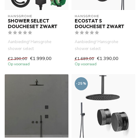
HANSGROHE
HANSGROHE
SHOWER SELECT
ECOSTAT S
DOUCHESET ZWART
DOUCHESET ZWART
Aanbieding! Hansgrohe
Aanbieding! Hansgrohe
shower select
shower select
douchesystemen
douchesystemen
€1.999,00
€1.390,00
€2.390,00
€1.689,00
.Thermostatisch inbouwdeel
.Thermostatisch inbouwdeel
Op voorraad
Op voorraad
af...
af...
-25%