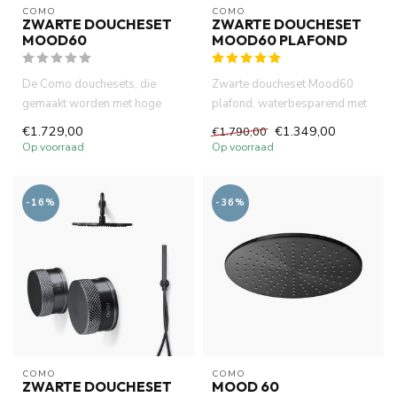
COMO
COMO
ZWARTE DOUCHESET
ZWARTE DOUCHESET
MOOD60
MOOD60 PLAFOND
De Como douchesets, die
Zwarte doucheset Mood60
gemaakt worden met hoge
plafond, waterbesparend met
kwaliteit en aantrekkelijke
inbouw box met 30cm
€1.729,00
€1.349,00
€1.790,00
desi...
hoofddou...
Op voorraad
Op voorraad
-16%
-36%
COMO
COMO
ZWARTE DOUCHESET
MOOD 60