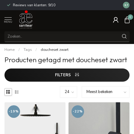
Reviews van klanten: 9/10
14 dag
8.7
0
MENU
Home
/
Tags
/
doucheset zwart
Producten getagd met doucheset zwart
FILTERS
-19%
-22%