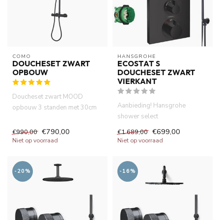
COMO
HANSGROHE
DOUCHESET ZWART
ECOSTAT S
OPBOUW
DOUCHESET ZWART
VIERKANT
Doucheset zwart MOOD
Aanbieding! Hansgrohe
opbouw 3 standen met 30cm
shower select
hoofddouche. Thermostatische
douchesystemen
douc...
€790,00
€699,00
€990,00
€1.689,00
.Thermostatisch inbouwdeel
Niet op voorraad
Niet op voorraad
af...
-20%
-16%