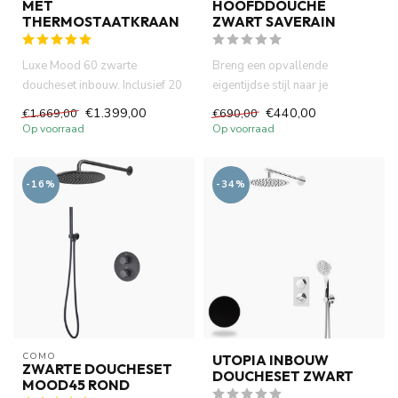
MET
HOOFDDOUCHE
THERMOSTAATKRAAN
ZWART SAVERAIN
Luxe Mood 60 zwarte
Breng een opvallende
doucheset inbouw. Inclusief 20
eigentijdse stijl naar je
cm regendouche, handdouche
badkamer met de Mood 60
€1.399,00
€440,00
€1.669,00
€690,00
en...
SaveRain ...
Op voorraad
Op voorraad
-16%
-34%
COMO
UTOPIA INBOUW
ZWARTE DOUCHESET
DOUCHESET ZWART
MOOD45 ROND