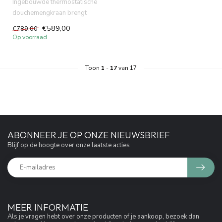
Ingebouwde thermostatische
douchemengkraan brengt
kwaliteit en stijl in uw badka...
€589,00
€789,00
Op voorraad
Toon
1
-
17
van 17
ABONNEER JE OP ONZE NIEUWSBRIEF
Blijf op de hoogte over onze laatste acties
MEER INFORMATIE
Als je vragen hebt over onze producten of je aankoop, bezoek dan