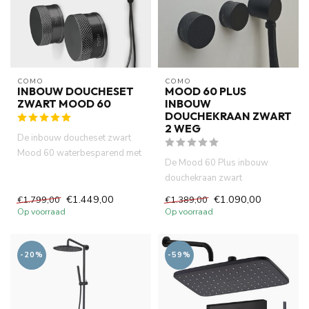
COMO
COMO
INBOUW DOUCHESET
MOOD 60 PLUS
ZWART MOOD 60
INBOUW
DOUCHEKRAAN ZWART
2 WEG
De inbouw doucheset zwart
Mood 60 waterbesparend met
De Mood 60 Plus inbouw
30 cm diameter hoofddouche ...
douchekraan zwart
transformeert uw badkamer in
€1.449,00
€1.090,00
€1.799,00
€1.389,00
een luxe s...
Op voorraad
Op voorraad
-20%
-59%