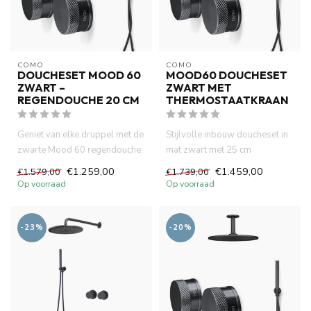
COMO
COMO
DOUCHESET MOOD 60
MOOD60 DOUCHESET
ZWART –
ZWART MET
REGENDOUCHE 20 CM
THERMOSTAATKRAAN
Geniet van elke druppel met de
Stijlvolle inbouw doucheset in
zwarte Mood 60 regendouche.
mat zwart met 25 cm
20 cm comfort, slimme...
regendouche. Luxe design,
€1.259,00
€1.459,00
€1.579,00
€1.739,00
wat...
Op voorraad
Op voorraad
-23%
-20%