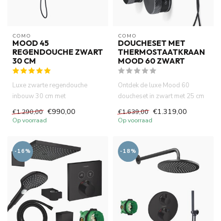
COMO
COMO
MOOD 45
DOUCHESET MET
REGENDOUCHE ZWART
THERMOSTAATKRAAN
30 CM
MOOD 60 ZWART
Luxe zwarte regendouche
Ontdek de luxe Mood 60
inbouw 30 cm met
doucheset in zwart met 25 cm
thermostatische Vernet
regendouche,
€990,00
€1.319,00
€1.290,00
€1.639,00
cartridge, DZR m...
thermostaatkraa...
Op voorraad
Op voorraad
-16%
-18%