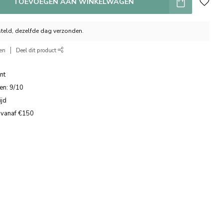
TOEVOEGEN AAN WINKELWAGEN
teld, dezelfde dag verzonden.
ken
Deel dit product
nt
en: 9/10
ijd
 vanaf €150