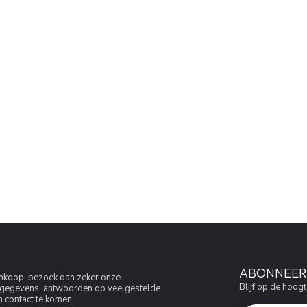
ABONNEER 
aankoop, bezoek dan zeker onze
Blijf op de hoogt
jfsgegevens, antwoorden op veelgestelde
 contact te komen.