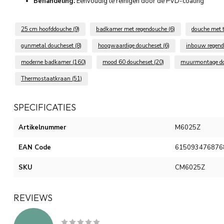
Behandeling:
Eenvoudig te reinigen door de PVD-coating
25 cm hoofddouche
(9)
badkamer met regendouche
(6)
douche met
gunmetal doucheset
(8)
hoogwaardige doucheset
(6)
inbouw regen
moderne badkamer
(160)
mood 60 doucheset
(20)
muurmontage d
Thermostaatkraan
(51)
SPECIFICATIES
Artikelnummer
M6025Z
EAN Code
615093476876
SKU
CM6025Z
REVIEWS