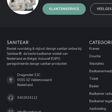
KLANTENSERVICE
VEELGES
SANITEAR
CATEGORI
Bestel voordelig & stijlvol design sanitair online bij
Kranen
Sanitear®, de beste badkamer winkel van
Douche
Nederland en België. Inclusief EUIPO
geregistreerde design sanitair producten.
Wastafels
Badkamermeub
Dragonder 32C
Toilet
5555 XZ Valkenswaard
Nederland
Baden
Badkamer radia
0402024112
Badkamer tege
Aanbieding
info@sanitear.nl