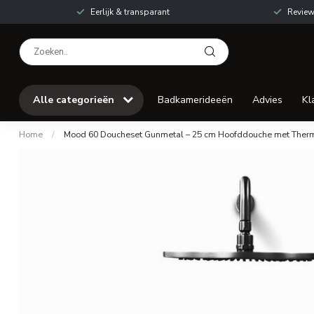
Eerlijk & transparant
Review
Alle categorieën
Badkamerideeën
Advies
Kl
Home
/
Mood 60 Doucheset Gunmetal – 25 cm Hoofddouche met Ther