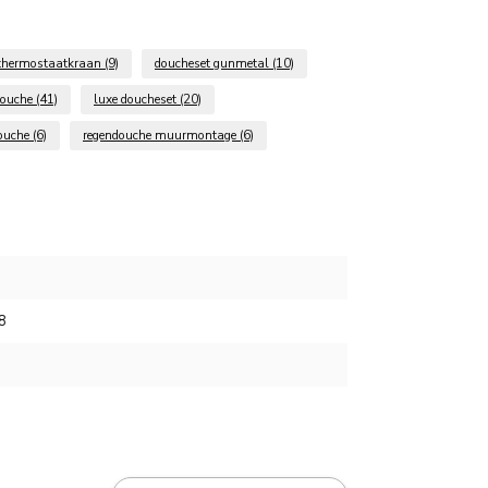
 thermostaatkraan
(9)
doucheset gunmetal
(10)
douche
(41)
luxe doucheset
(20)
ouche
(6)
regendouche muurmontage
(6)
8