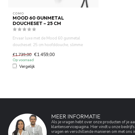
COMO
MOOD 60 GUNMETAL
DOUCHESET – 25 CM
Ervaar luxe met de Mood 60 gunmetal
doucheset: 25 cm hoofddouche, slimme
thermos...
€1.459,00
€1.739,00
Op voorraad
Vergelijk
MEER INFORMATIE
Als je vragen hebt over onze producten of je 
klantenservicepagina. Hier vindt u onze bedri
vragen en verschillende manieren om met ons in