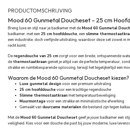
PRODUCTOMSCHRIJVING
Mood 60 Gunmetal Doucheset – 25 cm Hoof
Breng luxe en stijl naar je badkamer met de
Mood 60 Gunmetal Douc
badkamer, met een
25 cm hoofddouche
, een
slimme thermostaatkra
een industriële, doch verfijnde uitstraling, waardoor deze set zowel in 
recht komt.
De
regendouche van 25 cm
zorgt voor een brede, ontspannende water
de
thermostaatkraan
geniet je altijd van de perfecte temperatuur, z
strakke en ruimtebesparende oplossing, terwijl het tegelijkertijd een m
Waarom de Mood 60 Gunmetal Doucheset kiezen?
Luxe gunmetal design
voor een premium uitstraling
25 cm hoofddouche
voor een krachtige regendouche
Slimme thermostaatkraan
met temperatuurbeveiliging
Muurmontage
voor een strakke en minimalistische afwerking
Gemaakt van
duurzame materialen
die bestand zijn tegen kalka
Met de
Mood 60 Gunmetal Doucheset
geef je jouw badkamer een stijl
veiligheid. Kies voor een douche die past bij jouw moderne, luxe levensst