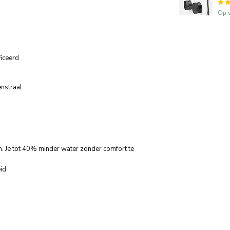
Op v
iceerd
enstraal
m. Je tot 40% minder water zonder comfort te
eid