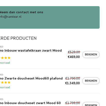
Neem dan contact met ons
info@sanitear.nl
ERDE PRODUCTEN
MO
o Inbouw wastafelkraan zwart Mood
€529,00
BEKIJKEN
€469,00
oorraad
MO
mo Zwarte doucheset Mood60 plafond
€1.790,00
BEKIJKEN
€1.349,00
oorraad
MO
mo Inbouw doucheset zwart Mood 60
€1.799,00
BEKIJKEN