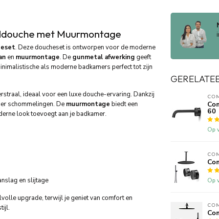
ddouche met Muurmontage
heset
. Deze doucheset is ontworpen voor de moderne
an
en
muurmontage
. De
gunmetal afwerking
geeft
minimalistische als moderne badkamers perfect tot zijn
GERELATE
straal, ideaal voor een luxe douche-ervaring. Dankzij
CO
onder schommelingen. De
muurmontage
biedt een
Com
60
oderne look toevoegt aan je badkamer.
Op v
CO
Co
anslag en slijtage
Op v
volle upgrade, terwijl je geniet van comfort en
CO
ijl.
Co