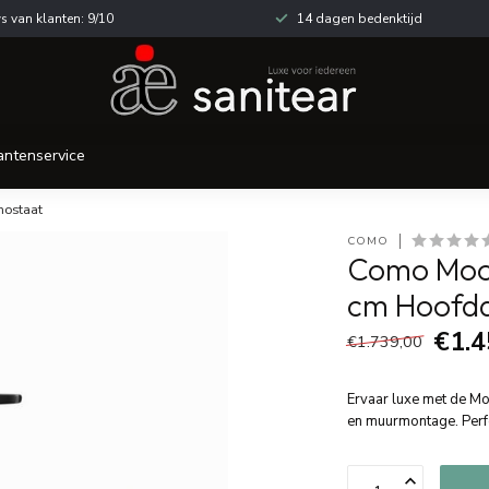
s van klanten: 9/10
14 dagen bedenktijd
antenservice
mostaat
COMO
Como Mood
cm Hoofd
€1.4
€1.739,00
Ervaar luxe met de M
en muurmontage. Perf