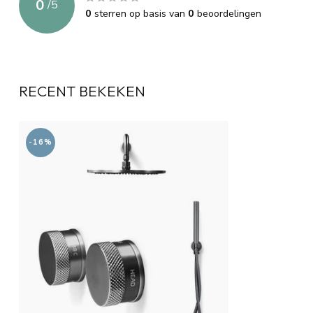
0
/
5
0
sterren op basis van
0
beoordelingen
RECENT BEKEKEN
-16%