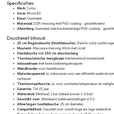
Specificaties:
Merk:
Como
Serie
: Mood 60
Kleur:
Gunmetal
Materiaal:
DZR-messing met PVD-coating - gecertificeerd
Afwerking:
Gunmetal met krasbestendige PVD-coating - gecertif
Doucheset Inhoud:
25 cm Regendouche (Hoofddouche):
RainAir volle zachte reg
Muurarm
-Massieve messing 40cm met rozet
Handdouche
met
150 cm doucheslang
Thermostatische mengkraan
met keramisch binnenwerk
Inbouwkraan
met twee bedieningsknoppen
Wandhouder
voor handdouche
Waterbesparend:
Ja, ontworpen voor een efficiënte waterstroo
verliezen.
Thermostaatfunctie:
Ja, voor constante temperatuur en veiligh
Garantie:
Tot 15 jaar
Waterdruk:
Minimaal 1 bar (ideaal tussen 1-5 bar)
Geschikt voor:
Standaard wateraansluitingen in E.U
Afmetingen hoofddouche:
25 cm diameter
Compatibiliteit:
Geschikt voor zowel hoge als lage waterdruk