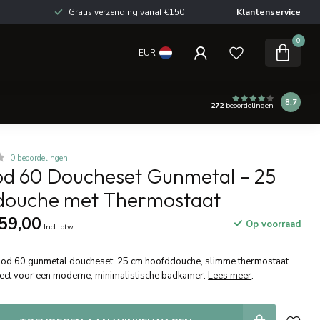
Gratis verzending vanaf €150
Klantenservice
0
EUR
8.7
272
beoordelingen
0 beoordelingen
 60 Doucheset Gunmetal – 25
douche met Thermostaat
59,00
Op voorraad
Incl. btw
ood 60 gunmetal doucheset: 25 cm hoofddouche, slimme thermostaat
ect voor een moderne, minimalistische badkamer.
Lees meer
.