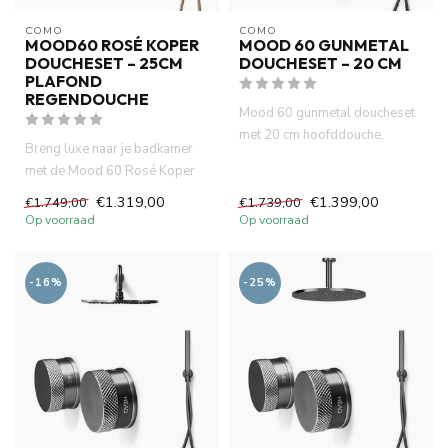
COMO
COMO
MOOD60 ROSÉ KOPER
MOOD 60 GUNMETAL
DOUCHESET – 25CM
DOUCHESET – 20 CM
PLAFOND
REGENDOUCHE
Mood 60 gunmetal doucheset
met 20 cm hoofddouche,
Breng luxe naar je badkamer
slimme thermostaatkraan en
met de Mood 60 Rosé Koper
muu...
Doucheset. Geniet van een ...
€1.319,00
€1.399,00
€1.749,00
€1.739,00
Op voorraad
Op voorraad
-16%
-25%