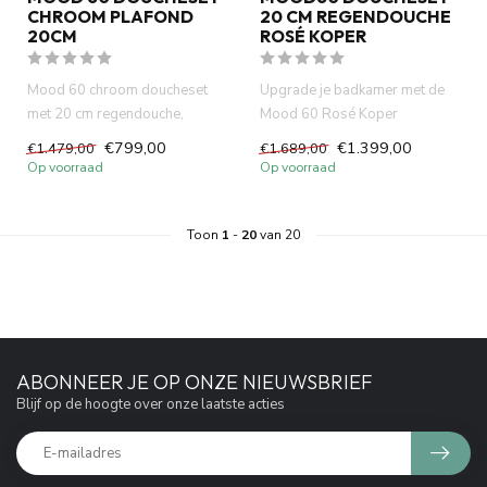
CHROOM PLAFOND
20 CM REGENDOUCHE
20CM
ROSÉ KOPER
Mood 60 chroom doucheset
Upgrade je badkamer met de
met 20 cm regendouche,
Mood 60 Rosé Koper
slimme thermostaatkraan en
Doucheset. Geniet van een luxe
€799,00
€1.399,00
€1.479,00
€1.689,00
plafo...
20 ...
Op voorraad
Op voorraad
Toon
1
-
20
van 20
ABONNEER JE OP ONZE NIEUWSBRIEF
Blijf op de hoogte over onze laatste acties