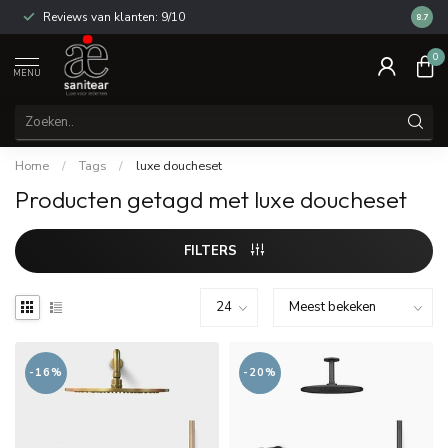
Reviews van klanten: 9/10
14 dag
8.7
0
MENU
Home
/
Tags
/
luxe doucheset
Producten getagd met luxe doucheset
FILTERS
-16%
-20%