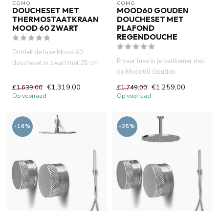
COMO
COMO
DOUCHESET MET
MOOD60 GOUDEN
THERMOSTAATKRAAN
DOUCHESET MET
MOOD 60 ZWART
PLAFOND
REGENDOUCHE
Ontdek de luxe Mood 60
Ervaar luxe in je badkamer met
doucheset in zwart met 25 cm
de Mood60 Gouden
regendouche,
Doucheset. Voorzien van een
thermostaatkraa...
€1.319,00
€1.259,00
€1.639,00
€1.749,00
20 c...
Op voorraad
Op voorraad
-16%
-25%