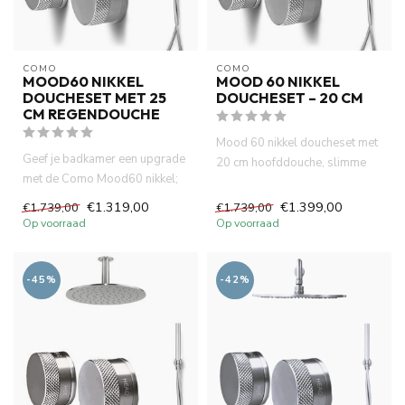
COMO
COMO
MOOD60 NIKKEL
MOOD 60 NIKKEL
DOUCHESET MET 25
DOUCHESET – 20 CM
CM REGENDOUCHE
Mood 60 nikkel doucheset met
Geef je badkamer een upgrade
20 cm hoofddouche, slimme
met de Como Mood60 nikkel;
thermostaatkraan en muurm...
doucheset. De 25 cm plaf...
€1.319,00
€1.399,00
€1.739,00
€1.739,00
Op voorraad
Op voorraad
-45%
-42%