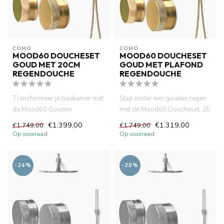
COMO
COMO
MOOD60 DOUCHESET
MOOD60 DOUCHESET
GOUD MET 20CM
GOUD MET PLAFOND
REGENDOUCHE
REGENDOUCHE
Transformeer je badkamer met
Stap onder een gouden regen
de Mood60 Gouden
met de Mood60 Doucheset. 25
Doucheset. Geniet van een luxe
cm regendouche en thermo...
€1.399,00
€1.319,00
€1.749,00
€1.749,00
20 ...
Op voorraad
Op voorraad
-24%
-20%