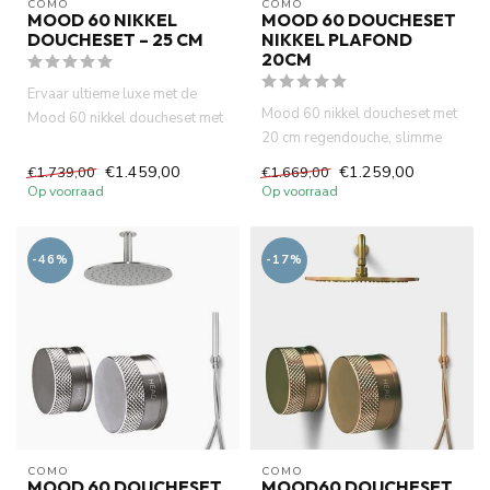
COMO
COMO
MOOD 60 NIKKEL
MOOD 60 DOUCHESET
DOUCHESET – 25 CM
NIKKEL PLAFOND
20CM
Ervaar ultieme luxe met de
Mood 60 nikkel doucheset met
Mood 60 nikkel doucheset met
20 cm regendouche, slimme
25 cm hoofddouche, slimm...
thermostaatkraan en plafo...
€1.459,00
€1.259,00
€1.739,00
€1.669,00
Op voorraad
Op voorraad
-46%
-17%
COMO
COMO
MOOD 60 DOUCHESET
MOOD60 DOUCHESET