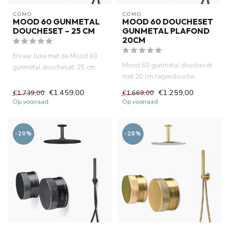
COMO
COMO
MOOD 60 GUNMETAL
MOOD 60 DOUCHESET
DOUCHESET – 25 CM
GUNMETAL PLAFOND
20CM
Ervaar luxe met de Mood 60
Mood 60 gunmetal doucheset
gunmetal doucheset: 25 cm
met 20 cm regendouche,
hoofddouche, slimme
slimme thermostaatkraan en
thermos...
€1.459,00
€1.259,00
€1.739,00
€1.669,00
pla...
Op voorraad
Op voorraad
-20%
-28%