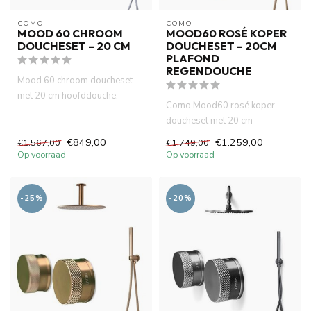
COMO
COMO
MOOD 60 CHROOM
MOOD60 ROSÉ KOPER
DOUCHESET – 20 CM
DOUCHESET – 20CM
PLAFOND
REGENDOUCHE
Mood 60 chroom doucheset
met 20 cm hoofddouche,
Como Mood60 rosé koper
slimme thermostaatkraan en
doucheset met 20 cm
muurm...
regendouche en ingebouwde
€849,00
€1.259,00
€1.567,00
€1.749,00
thermostaat...
Op voorraad
Op voorraad
-25%
-20%