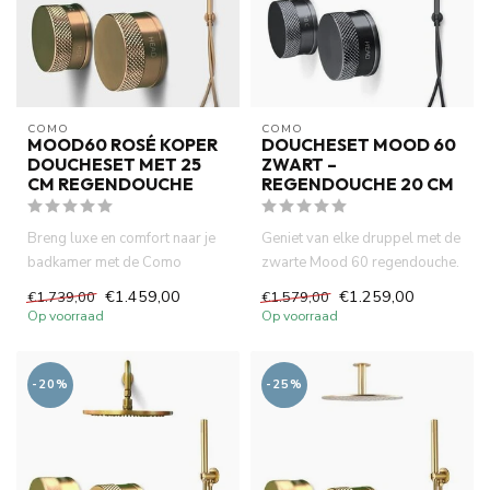
COMO
COMO
MOOD60 ROSÉ KOPER
DOUCHESET MOOD 60
DOUCHESET MET 25
ZWART –
CM REGENDOUCHE
REGENDOUCHE 20 CM
Breng luxe en comfort naar je
Geniet van elke druppel met de
badkamer met de Como
zwarte Mood 60 regendouche.
Mood60 rosé koper
20 cm comfort, slimme...
€1.459,00
€1.259,00
€1.739,00
€1.579,00
doucheset. ...
Op voorraad
Op voorraad
-20%
-25%