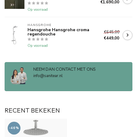
€1.690,00
Op voorraad
HANSGROHE
Hansgrohe Hansgrohe croma
€645,00
regendouche
€449,00
Op voorraad
NEEM DAN CONTACT MET ONS
info@sanitear.nl
RECENT BEKEKEN
-46%