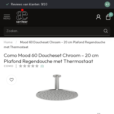
Reviews van klanten: 9/10
14 dag
8.7
0
MENU
Home
/
Mood 60 Doucheset Chroom – 20 cm Plafond Regendouche
met Thermostaat
Como Mood 60 Doucheset Chroom – 20 cm
Plafond Regendouche met Thermostaat
COMO
(0)