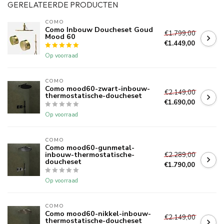
GERELATEERDE PRODUCTEN
COMO
Como Inbouw Doucheset Goud
€1.799,00
Mood 60
€1.449,00
Op voorraad
COMO
Como mood60-zwart-inbouw-
€2.149,00
thermostatische-doucheset
€1.690,00
Op voorraad
COMO
Como mood60-gunmetal-
inbouw-thermostatische-
€2.289,00
doucheset
€1.790,00
Op voorraad
COMO
Como mood60-nikkel-inbouw-
€2.149,00
thermostatische-doucheset