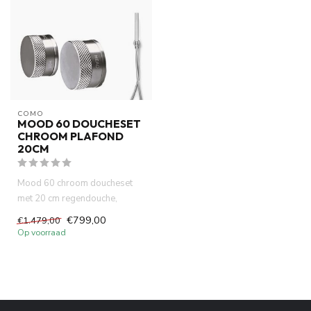
COMO
MOOD 60 DOUCHESET
CHROOM PLAFOND
20CM
Mood 60 chroom doucheset
met 20 cm regendouche,
slimme thermostaatkraan en
€799,00
€1.479,00
plafo...
Op voorraad