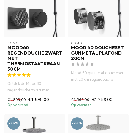
COMO
COMO
MOOD60
MOOD 60 DOUCHESET
REGENDOUCHE ZWART
GUNMETAL PLAFOND
MET
20CM
THERMOSTAATKRAAN
30CM
Mood 60 gunmetal doucheset
met 20 cm regendouche,
Ontdek de Mood60
slimme thermostaatkraan en
regendouche zwart met
pla...
thermostaatkraan en 30 cm
€1.598,00
€1.259,00
€1.899,00
€1.669,00
douchekop voor ...
Op voorraad
Op voorraad
-25%
-46%