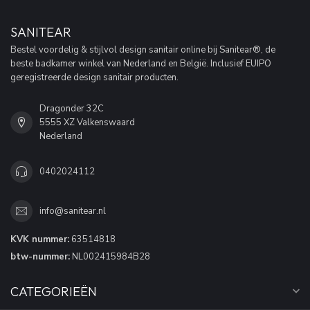
SANITEAR
Bestel voordelig & stijlvol design sanitair online bij Sanitear®, de
beste badkamer winkel van Nederland en België. Inclusief EUIPO
geregistreerde design sanitair producten.
Dragonder 32C
5555 XZ Valkenswaard
Nederland
0402024112
info@sanitear.nl
KVK nummer:
63514818
btw-nummer:
NL002415984B28
CATEGORIEËN