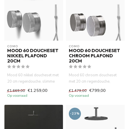
COMO
COMO
MOOD 60 DOUCHESET
MOOD 60 DOUCHESET
NIKKEL PLAFOND
CHROOM PLAFOND
20CM
20CM
Mood 60 nikkel doucheset met
Mood 60 chroom doucheset
20 cm regendouche, slimme
met 20 cm regendouche,
thermostaatkraan en plafo...
slimme thermostaatkraan en
€1.259,00
€799,00
€1.669,00
€1.479,00
plafo...
Op voorraad
Op voorraad
-23%