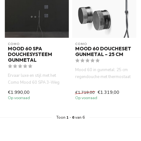
COMO
COMO
MOOD 60 SPA
MOOD 60 DOUCHESET
DOUCHESYSTEEM
GUNMETAL – 25 CM
GUNMETAL
Mood 60 in gunmetal: 25 cm
Ervaar luxe en stijl met het
regendouche met thermostaat
Como Mood 60 SPA 3-Weg
en plafondmontage. Tijdlo...
Douchesysteem in Gunmetal.
€1.990,00
€1.319,00
€1.719,00
D...
Op voorraad
Op voorraad
Toon
1
-
6
van 6