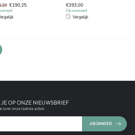
om, ontworpen v...
design met duurzaamhe...
€190,25
€393,00
0,20
oorraad
Op voorraad
ergelijk
Vergelijk
JE OP ONZE NIEUWSBRIEF
e over onze laatste acties
ABONNEER