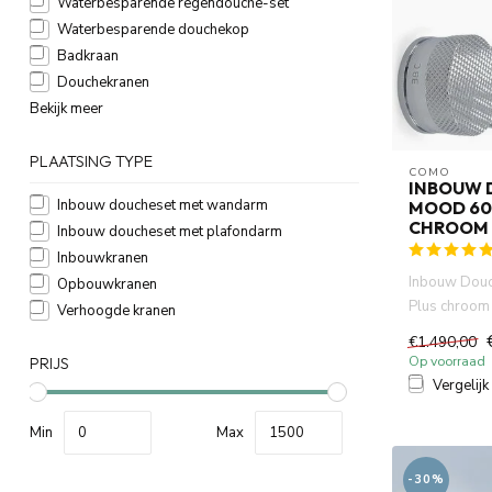
Waterbesparende regendouche-set
Waterbesparende douchekop
Badkraan
Douchekranen
Bekijk meer
PLAATSING TYPE
COMO
INBOUW 
Inbouw doucheset met wandarm
MOOD 60
CHROOM
Inbouw doucheset met plafondarm
Inbouwkranen
Inbouw Dou
Opbouwkranen
Plus chroom
Verhoogde kranen
hoofddouch
€1.490,00
thermo...
Op voorraad
PRIJS
Vergelijk
Min
Max
-30%