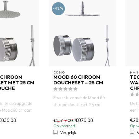
-42%
COMO
HAN
 CHROOM
MOOD 60 CHROOM
TEC
ET MET 25 CM
DOUCHESET – 25 CM
WA
OUCHE
CH
Ervaar luxe met de Mood 60
kamer een upgrade
De h
chroom doucheset: 25 cm
o Mood60 chroom
een 
hoofddouche, slimme
e 25 cm regen...
glan
thermosta...
€839,00
€879,00
€28
€1.517,00
Op voorraad
Op v
Vergelijk
V