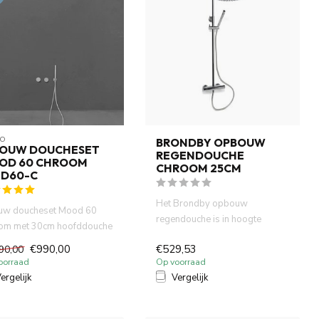
O
BRONDBY OPBOUW
BOUW DOUCHESET
REGENDOUCHE
OD 60 CHROOM
CHROOM 25CM
ID60-C
Het Brondby opbouw
uw doucheset Mood 60
regendouche is in hoogte
om met 30cm hoofddouche
verstelbaar en voorzien van
bouwde thermostatische ...
€990,00
€529,53
90,00
een ther...
oorraad
Op voorraad
ergelijk
Vergelijk