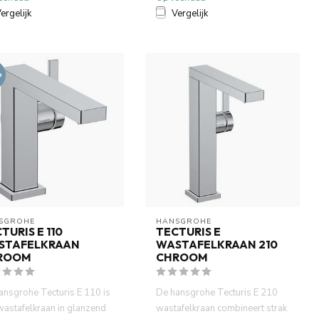
ergelijk
Vergelijk
%
SGROHE
HANSGROHE
TURIS E 110
TECTURIS E
STAFELKRAAN
WASTAFELKRAAN 210
ROOM
CHROOM
ansgrohe Tecturis E 110 is
De hansgrohe Tecturis E 210
wastafelkraan in glanzend
wastafelkraan combineert strak