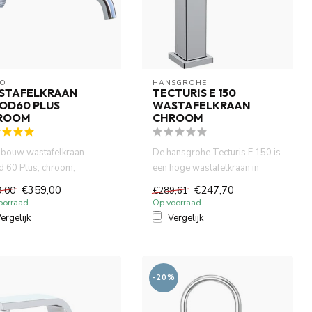
O
HANSGROHE
STAFELKRAAN
TECTURIS E 150
OD60 PLUS
WASTAFELKRAAN
ROOM
CHROOM
nbouw wastafelkraan
De hansgrohe Tecturis E 150 is
 60 Plus, chroom,
een hoge wastafelkraan in
akt van volledig DZR
glanzend chroom, ontwor...
€359,00
€247,70
9,00
€289,61
ng. ...
oorraad
Op voorraad
ergelijk
Vergelijk
-20%