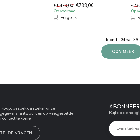
slimme thermostaatkraan en
chro
€799,00
€1.479,00
€23
...
plafo...
Op voorraad
Op v
Vergelijk
V
Toon
1
-
24
van 39
TOON MEER
ABONNEER 
aankoop, bezoek dan zeker onze
Blijf op de hoogt
jfsgegevens, antwoorden op veelgestelde
 contact te komen.
TELDE VRAGEN