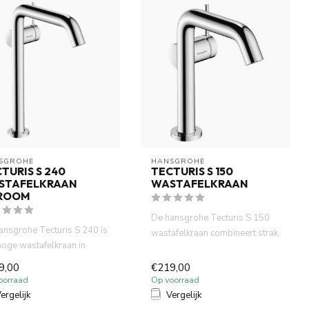
SGROHE
HANSGROHE
TURIS S 240
TECTURIS S 150
STAFELKRAAN
WASTAFELKRAAN
ROOM
De hansgrohe Tecturis S 150
ansgrohe Tecturis S 240 is
wastafelkraan combineert strak
hoge wastafelkraan in
design met duurzaamhe...
zend chroom, ontwor...
9,00
€219,00
oorraad
Op voorraad
ergelijk
Vergelijk