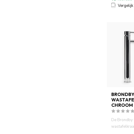
Vergelijk
BRONDB
WASTAFE
CHROOM
De Brondby
wastafelkra
combineert st