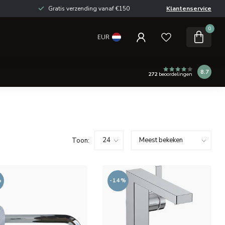
Gratis verzending vanaf €150
Klantenservice
0
EUR
8.7
272
beoordelingen
Toon:
%
-14%