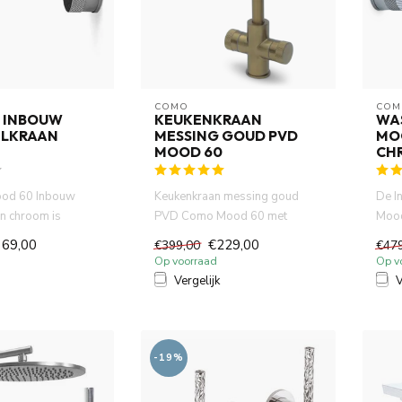
COMO
COM
 INBOUW
KEUKENKRAAN
WA
LKRAAN
MESSING GOUD PVD
MO
MOOD 60
CH
od 60 Inbouw
Keukenkraan messing goud
De I
n chroom is
PVD Como Mood 60 met
Mood
 volledig DZR
draaibare uitloop.
gema
369,00
€229,00
€399,00
€47
Waterbesparend ...
messi
Op voorraad
Op v
Vergelijk
V
-19%