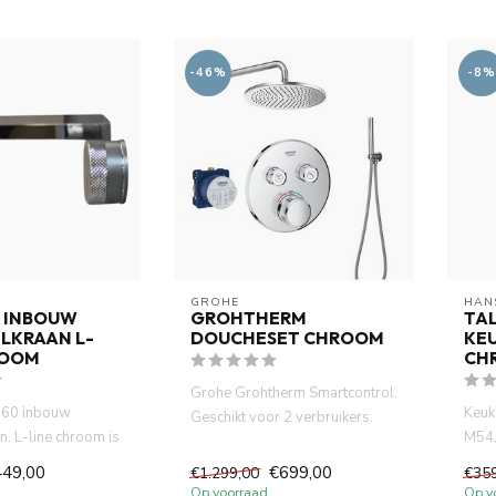
-46%
-8%
GROHE
HAN
 INBOUW
GROHTHERM
TAL
LKRAAN L-
DOUCHESET CHROOM
KE
ROOM
CH
Grohe Grohtherm Smartcontrol.
60 inbouw
Keuk
Geschikt voor 2 verbruikers.
n. L-line chroom is
M54,
Activering van verbru...
bouw diepte 58
uittr
449,00
€699,00
€1.299,00
€35
Op voorraad
Op v