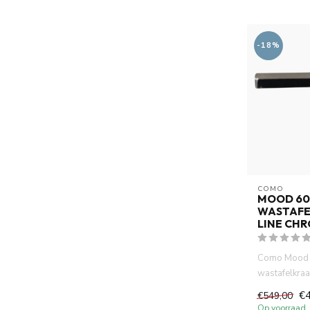
-18%
COMO
MOOD 60
WASTAFE
LINE CH
Como Mood 
wastafelkraa
compact (in
€
€549,00
mm...
Op voorraad