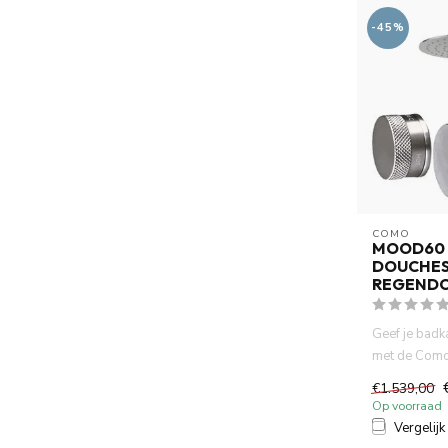
-45%
COMO
MOOD60
DOUCHES
REGEND
Geef je bad
met de Com
doucheset. D
€1.539,00
Op voorraad
Vergelijk