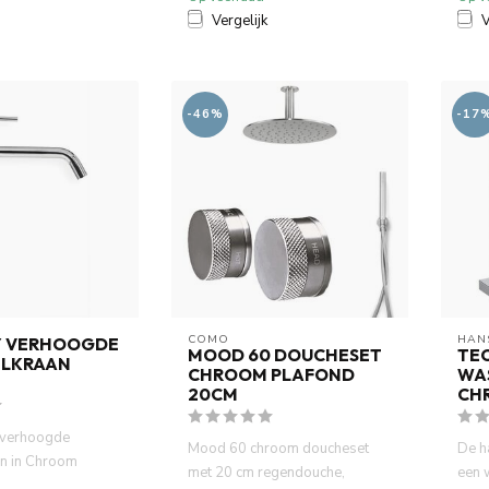
Vergelijk
V
-46%
-17
COMO
HAN
Y VERHOOGDE
MOOD 60 DOUCHESET
TEC
LKRAAN
CHROOM PLAFOND
WA
20CM
CH
 verhoogde
Mood 60 chroom doucheset
De h
an in Chroom
met 20 cm regendouche,
een 
ijl en