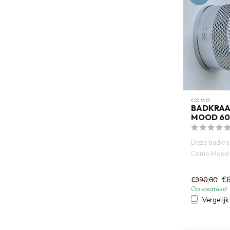
COMO
BADKRA
MOOD 60
Deze badkra
Como Mood 6
stijlvolle m
therm...
€
€990,00
Op voorraad
Vergelijk