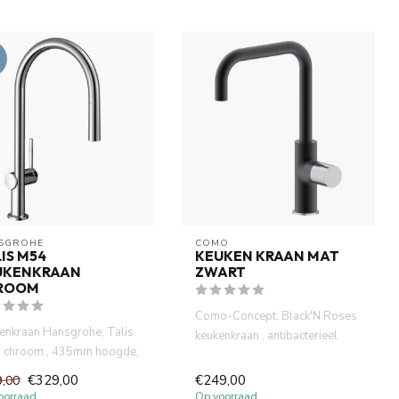
SGROHE
COMO
IS M54
KEUKEN KRAAN MAT
UKENKRAAN
ZWART
ROOM
Como-Concept, Black'N Roses
enkraan Hansgrohe, Talis
keukenkraan , antibacterieel
 chroom., 435mm hoogde,
electro plated in mat z...
ekbare hoge uitloo...
€329,00
€249,00
9,00
oorraad
Op voorraad