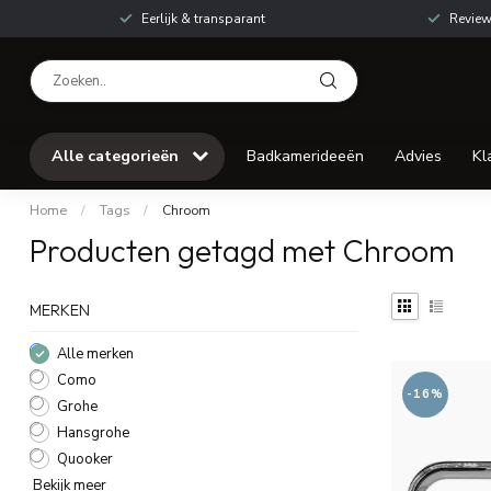
Eerlijk & transparant
Review
Alle categorieën
Badkamerideeën
Advies
Kl
Home
/
Tags
/
Chroom
Producten getagd met Chroom
MERKEN
Alle merken
Como
-16%
Grohe
Hansgrohe
Quooker
Bekijk meer