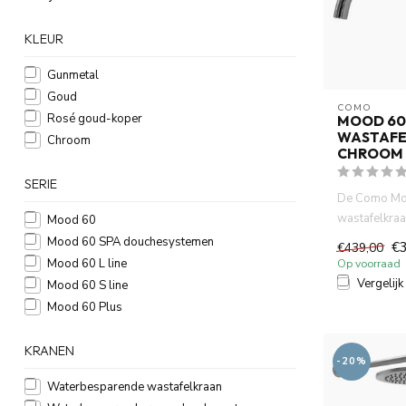
KLEUR
Gunmetal
Goud
COMO
Rosé goud-koper
MOOD 60
WASTAFE
Chroom
CHROOM
SERIE
De Como Mo
wastafelkraa
Mood 60
gemaakt van
Mood 60 SPA douchesystemen
€
€439,00
messing....
Mood 60 L line
Op voorraad
Vergelijk
Mood 60 S line
Mood 60 Plus
KRANEN
-20%
Waterbesparende wastafelkraan