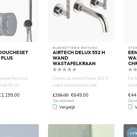
RUBINETTERIE REITANO 
STE
DOUCHESET
AIRTECH DELUX 552 H
EE
 PLUS
WAND
WA
WASTAFELKRAAN
CH
cheset Mood 60
Ontdek de Airtech Delux 552 H
De S
 met 30 cm
wand wastafelkraan met
wast
e met ingebouwde
hoogwaardig chroom,
comb
€1.199,00
€649,00
€44
€799,00
duurzaa...
hoog
Op voorraad
Op v
Vergelijk
V
-23