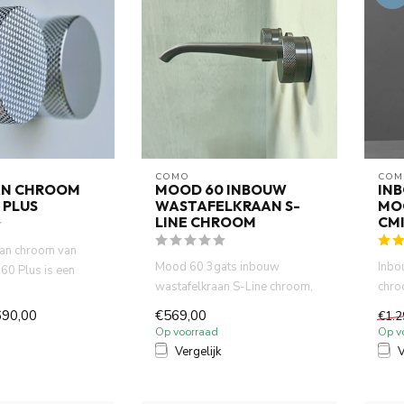
COMO
COM
AN CHROOM
MOOD 60 INBOUW
IN
 PLUS
WASTAFELKRAAN S-
MO
LINE CHROOM
CM
an chroom van
Mood 60 3gats inbouw
Inbo
0 Plus is een
wastafelkraan S-Line chroom,
chro
engkraan met
gemaakt van volledig DZR
inge
690,00
€569,00
€1.2
messi...
Op voorraad
Op v
Vergelijk
V