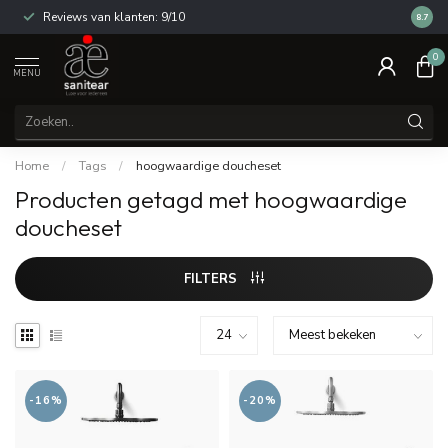
Reviews van klanten: 9/10
14 dag
8.7
0
MENU
Home
/
Tags
/
hoogwaardige doucheset
Producten getagd met hoogwaardige
doucheset
FILTERS
-16%
-20%