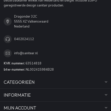
beste badkamer winkel van Nederland en België. Inclusief EUIPO
geregistreerde design sanitair producten.
Dragonder 32C
5555 XZ Valkenswaard
Nederland
0402024112
info@sanitear.nl
KVK nummer:
63514818
btw-nummer:
NL002415984B28
CATEGORIEËN
INFORMATIE
MIJN ACCOUNT