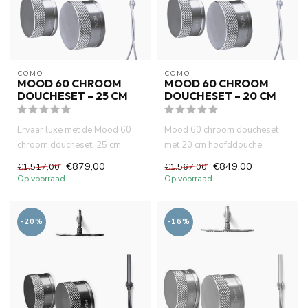
COMO
COMO
MOOD 60 CHROOM
MOOD 60 CHROOM
DOUCHESET – 25 CM
DOUCHESET – 20 CM
Ervaar luxe met de Mood 60
Mood 60 chroom doucheset
chroom doucheset: 25 cm
met 20 cm hoofddouche,
hoofddouche, slimme
slimme thermostaatkraan en
€879,00
€849,00
€1.517,00
€1.567,00
thermosta...
muurm...
Op voorraad
Op voorraad
-20%
-16%