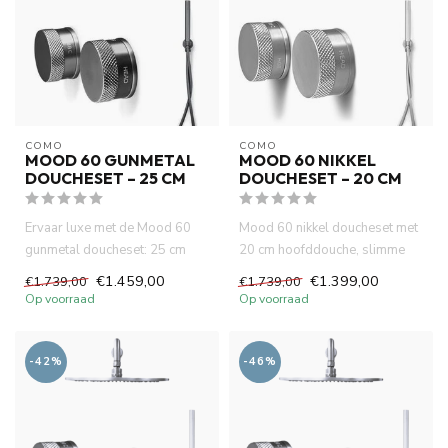
COMO
COMO
MOOD 60 GUNMETAL
MOOD 60 NIKKEL
DOUCHESET – 25 CM
DOUCHESET – 20 CM
Ervaar luxe met de Mood 60
Mood 60 nikkel doucheset met
gunmetal doucheset: 25 cm
20 cm hoofddouche, slimme
hoofddouche, slimme
thermostaatkraan en muurm...
€1.459,00
€1.399,00
€1.739,00
€1.739,00
thermos...
Op voorraad
Op voorraad
-42%
-46%