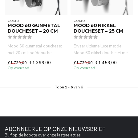
COMO
COMO
MOOD 60 GUNMETAL
MOOD 60 NIKKEL
DOUCHESET – 20 CM
DOUCHESET – 25 CM
Mood 60 gunmetal doucheset
Ervaar ultieme luxe met de
met 20 cm hoofddouche,
Mood 60 nikkel doucheset met
slimme thermostaatkraan en
25 cm hoofddouche, slimm...
€1.399,00
€1.459,00
€1.739,00
€1.739,00
muu...
Op voorraad
Op voorraad
Toon
1
-
6
van 6
ABONNEER JE OP ONZE NIEUWSBRIEF
Blijf op de hoogte over onze laatste acties