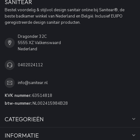
SANITEAR
Bestel voordelig & stijlvol design sanitair online bij Sanitear®, de
beste badkamer winkel van Nederland en België. Inclusief EUIPO
geregistreerde design sanitair producten.
Dragonder 32C
5555 XZ Valkenswaard
Nederland
0402024112
info@sanitear.nl
KVK nummer:
63514818
btw-nummer:
NL002415984B28
CATEGORIEËN
INFORMATIE