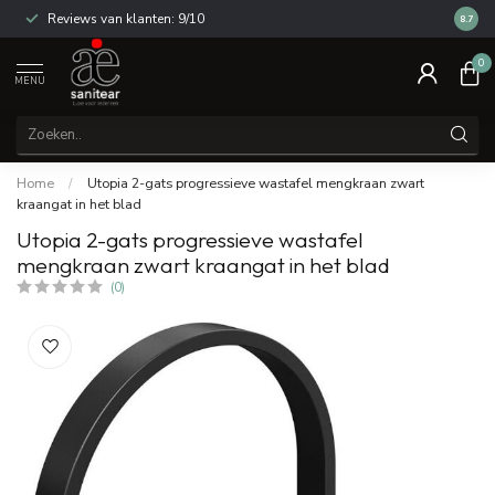
Reviews van klanten: 9/10
14 dag
8.7
0
MENU
Home
/
Utopia 2-gats progressieve wastafel mengkraan zwart
kraangat in het blad
Utopia 2-gats progressieve wastafel
mengkraan zwart kraangat in het blad
(0)