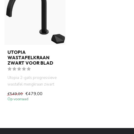
UTOPIA
WASTAFELKRAAN
ZWART VOOR BLAD
Utopia 2-gats progressieve
wastafel mengkraan zwart
kraangat in het blad. Uniek...
€479,00
€549,00
Op voorraad