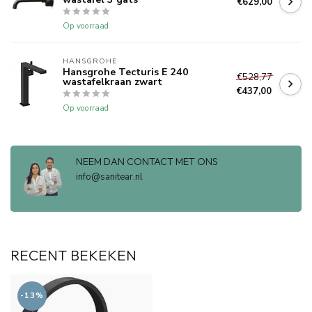
€629,00
Op voorraad
HANSGROHE
Hansgrohe Tecturis E 240
€528,77
wastafelkraan zwart
€437,00
Op voorraad
NEEM DAN CONTACT MET ONS
info@sanitear.nl
RECENT BEKEKEN
-13%