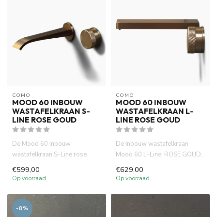
COMO
COMO
MOOD 60 INBOUW
MOOD 60 INBOUW
WASTAFELKRAAN S-
WASTAFELKRAAN L-
LINE ROSE GOUD
LINE ROSE GOUD
De Mood 60 inbouw
De Inbouw wastafelkraan
wastafelkraan S-Line rose
Mood 60 L-Line, ROSE GOUD,
goud, gemaakt van volledig
gemaakt van volledig DZR
€599,00
€629,00
DZR messi...
mess...
Op voorraad
Op voorraad
-8%