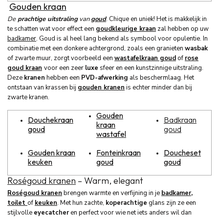
Gouden kraan
De
prachtige uitstraling
van
goud
. Chique en uniek! Het is makkelijk in
te schatten wat voor effect een
goudkleurige kraan
zal hebben op uw
badkamer
. Goud is al heel lang bekend als symbool voor opulentie. In
combinatie met een donkere achtergrond, zoals een granieten
wasbak
of zwarte muur, zorgt voorbeeld een
wastafelkraan goud
of
rose
goud kraan
voor een zeer
luxe
sfeer en een kunstzinnige uitstraling.
Deze
kranen
hebben een
PVD-afwerking
als beschermlaag. Het
ontstaan van krassen bij
gouden kranen
is echter minder dan bij
zwarte kranen.
Gouden
Douchekraan
Badkraan
kraan
goud
goud
wastafel
Gouden kraan
Fonteinkraan
Doucheset
keuken
goud
goud
Roségoud kranen
– Warm, elegant
Roségoud kranen
brengen warmte en verfijning in je
badkamer
,
toilet
of
keuken
. Met hun zachte,
koperachtige
glans zijn ze een
stijlvolle
eyecatcher
en perfect voor wie net iets anders wil dan