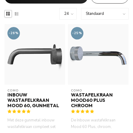
-26%
-25%
COMO
COMO
INBOUW
WASTAFELKRAAN
WASTAFELKRAAN
MOOD60 PLUS
MOOD 60, GUNMETAL
CHROOM
Met deze gunmetal inbouw
De Inbouw wastafelkraan
wastafelkraan compleet set
Mood 60 Plus, chroom,