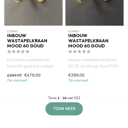
COMO
COMO
INBOUW
INBOUW
WASTAFELKRAAN
WASTAFELKRAAN
MOOD 60 GOUD
MOOD 60 GOUD
De Inbouw wastafelkraan
inbouw wastafelkraan Mood
Mood 60 goud met vierkant
60. 20 cm uitloop. Goud PVD-
uitloop is gemaakt van
afbouwdeel met inbouwdeel....
€479,00
€399,00
€499,00
volledi...
Op voorraad
Op voorraad
Toon
1
-
24
van 152
TOON MEER