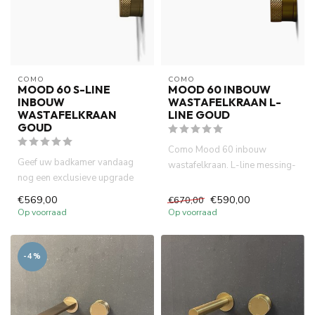
COMO
COMO
MOOD 60 S-LINE
MOOD 60 INBOUW
INBOUW
WASTAFELKRAAN L-
WASTAFELKRAAN
LINE GOUD
GOUD
Como Mood 60 inbouw
Geef uw badkamer vandaag
wastafelkraan. L-line messing-
nog een exclusieve upgrade
goud is compact (inbouw
met de COMO Mood60 Inbouw
diepte...
€569,00
€590,00
€670,00
Wa...
Op voorraad
Op voorraad
-4%