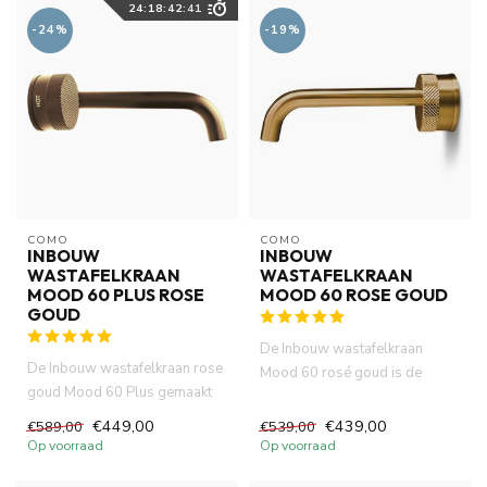
24
:
18
:
42
:
39
-24%
-19%
COMO
COMO
INBOUW
INBOUW
WASTAFELKRAAN
WASTAFELKRAAN
MOOD 60 PLUS ROSE
MOOD 60 ROSE GOUD
GOUD
De Inbouw wastafelkraan
De Inbouw wastafelkraan rose
Mood 60 rosé goud is de
goud Mood 60 Plus gemaakt
perfecte keuze voor een
van volledig DZR messing....
stijlvol...
€449,00
€439,00
€589,00
€539,00
Op voorraad
Op voorraad