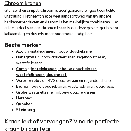
Chroom kranen
Glanzend en simpel. Chroom is zeer glanzend en geeft een lichte
uitstraling. Het neemt niet te veel aandacht weg van uw andere
badkamerproducten en daarom is het makkelijk te combineren. Het
enige nadeel van een chromen kraan is dat deze gevoeliger is voor
kalkaanslag en dus iets meer onderhoud nodig heeft.
Beste merken
Axor
:
wastafelkranen, inbouw douchekranen
Hansgrohe
:
inbowdouchekranen, regendoucheset,
wastafelkranen
Como
:
fonteinkranen
,
inbouw douchekraan
,
wastafelkranen
,
doucheset
Water evolution
RVS douchekraan en regendoucheset
Bruma
inbouw douchekranen, wastafelkranen, doucheset
Grohe
wastafelkranen, inbouw douche kranen
Herzbach
Quooker
Steinberg
Kraan lekt of vervangen? Vind de perfecte
kraan bij Sanitear