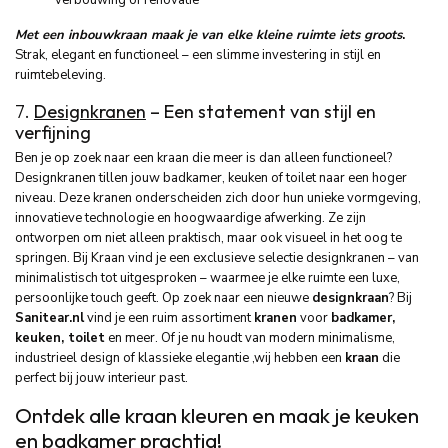
Met een inbouwkraan maak je van elke kleine ruimte iets groots
.
Strak, elegant en functioneel – een slimme investering in stijl en
ruimtebeleving.
7.
Designkranen
– Een statement van stijl en
verfijning
Ben je op zoek naar een kraan die meer is dan alleen functioneel?
Designkranen tillen jouw badkamer, keuken of toilet naar een hoger
niveau. Deze kranen onderscheiden zich door hun unieke vormgeving,
innovatieve technologie en hoogwaardige afwerking. Ze zijn
ontworpen om niet alleen praktisch, maar ook visueel in het oog te
springen. Bij Kraan vind je een exclusieve selectie designkranen – van
minimalistisch tot uitgesproken – waarmee je elke ruimte een luxe,
persoonlijke touch geeft. Op zoek naar een nieuwe
designkraan
? Bij
Sanitear.nl
vind je een ruim assortiment
kranen
voor
badkamer,
keuken, toilet
en meer. Of je nu houdt van modern minimalisme,
industrieel design of klassieke elegantie ,wij hebben een
kraan
die
perfect bij jouw interieur past.
Ontdek alle kraan kleuren en maak je keuken
en badkamer prachtig!