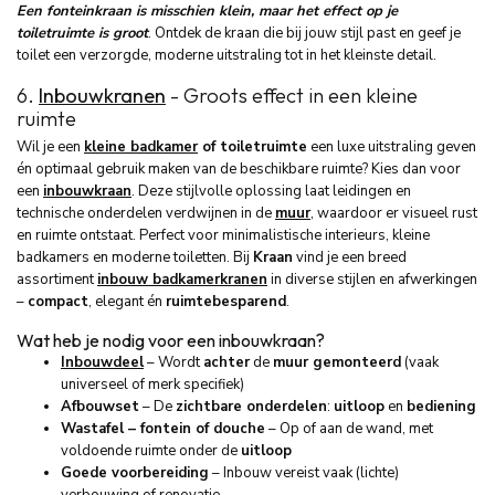
Een fonteinkraan is misschien klein, maar het effect op je
toiletruimte is groot
. Ontdek de kraan die bij jouw stijl past en geef je
toilet een verzorgde, moderne uitstraling tot in het kleinste detail.
6.
Inbouwkranen
- Groots effect in een kleine
ruimte
Wil je een
kleine badkamer
of toiletruimte
een luxe uitstraling geven
én optimaal gebruik maken van de beschikbare ruimte? Kies dan voor
een
inbouwkraan
. Deze stijlvolle oplossing laat leidingen en
technische onderdelen verdwijnen in de
muur
, waardoor er visueel rust
en ruimte ontstaat. Perfect voor minimalistische interieurs, kleine
badkamers en moderne toiletten. Bij
Kraan
vind je een breed
assortiment
inbouw badkamerkranen
in diverse stijlen en afwerkingen
–
compact
, elegant én
ruimtebesparend
.
Wat heb je nodig voor een inbouwkraan?
Inbouwdeel
– Wordt
achter
de
muur gemonteerd
(vaak
universeel of merk specifiek)
Afbouwset
– De
zichtbare onderdelen
:
uitloop
en
bediening
Wastafel – fontein of douche
– Op of aan de wand, met
voldoende ruimte onder de
uitloop
Goede voorbereiding
– Inbouw vereist vaak (lichte)
verbouwing of renovatie