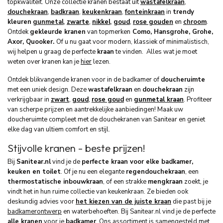
topkwaliteit. Onze collectie kranen bestaat uit
wastafelkraan
,
douchekraan
,
badkraan
,
keukenkraan
,
fonteinkraan
in
trendy
kleuren
gunmetal
,
zwarte
,
nikkel
,
goud
,
rose goud
en
en
chroom
.
Ontdek
gekleurde kranen
van top
merken
Como, Hansgrohe, Grohe,
Axor, Quooker.
Of u nu gaat voor modern, klassiek of minimalistisch,
wij helpen u graag de perfecte
kraan
te vinden. Alles wat je moet
weten over kranen kan je
hier
lezen.
Ontdek blikvangende kranen voor in de badkamer of
doucheruimte
met een uniek design. Deze
wastafelkraan
en
douchekraan
zijn
verkrijgbaar in
zwart
,
goud
,
rose goud
en
gunmetal kraan
. Profiteer
van scherpe prijzen en aantrekkelijke aanbiedingen!
Maak uw
doucheruimte compleet met de douchekranen van Sanitear en geniet
elke dag van ultiem comfort en stijl.
Stijvolle kranen - beste prijzen!
Bij
Sanitear.nl
vind je de
perfecte kraan voor elke badkamer,
keuken en toilet
. Of je nu een elegante
regendouchekraan
, een
thermostatische inbouwkraan
, of een strakke
mengkraan
zoekt, je
vindt het in hun ruime collectie van keukenkraan. Ze bieden ook
deskundig advies voor
het kiezen van de juiste kraan
die past bij je
badkamerontwerp
en waterbehoeften. Bij Sanitear.nl vind je de perfecte
alle kranen
voor je
badkamer
. Ons assortiment is samengesteld met