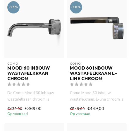
-16%
-18%
COMO
COMO
MOOD 60 INBOUW
MOOD 60 INBOUW
WASTAFELKRAAN
WASTAFELKRAAN L-
CHROOM
LINE CHROOM
De Como Mood 60 Inbouw
Como Mood 60 inbouw
wastafelkraan chroom is
wastafelkraan. L-line chroom is
gemaakt van volledig DZR
compact (inbouw diepte 58
€369,00
€449,00
€439,00
€549,00
messing....
mm...
Op voorraad
Op voorraad