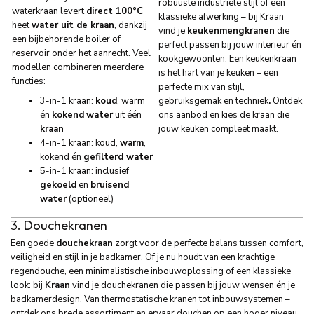
robuuste industriële stijl of een
waterkraan levert
direct 100°C
klassieke afwerking – bij Kraan
heet
water uit de kraan
, dankzij
vind je
keukenmengkranen
die
een bijbehorende boiler of
perfect passen bij jouw interieur én
reservoir onder het aanrecht. Veel
kookgewoonten. Een keukenkraan
modellen combineren meerdere
is het hart van je keuken – een
functies:
perfecte mix van stijl,
3-in-1 kraan:
koud
, warm
gebruiksgemak en techniek
.
Ontdek
én
kokend
water
uit één
ons aanbod en kies de kraan die
kraan
jouw keuken compleet maakt.
4-in-1 kraan: koud,
warm
,
kokend én
gefilterd water
5-in-1 kraan: inclusief
gekoeld
en
bruisend
water
(optioneel)
3.
Douchekranen
Een goede
douchekraan
zorgt voor de perfecte balans tussen comfort,
veiligheid en stijl in je badkamer. Of je nu houdt van een krachtige
regendouche, een minimalistische inbouwoplossing of een klassieke
look: bij
Kraan
vind je douchekranen die passen bij jouw wensen én je
badkamerdesign. Van thermostatische kranen tot inbouwsystemen –
ontdek ons brede assortiment en ervaar douchen op een hoger niveau.