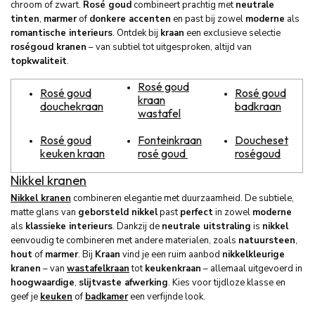
chroom of zwart.
Rosé goud
combineert prachtig met
neutrale
tinten
,
marmer
of
donkere accenten
en past bij zowel
moderne
als
romantische interieurs
. Ontdek bij
kraan
een exclusieve selectie
roségoud kranen
– van subtiel tot uitgesproken, altijd van
topkwaliteit
.
Rosé goud
Rosé goud
Rosé goud
kraan
douchekraan
badkraan
wastafel
Rosé goud
Fonteinkraan
Doucheset
keuken kraan
rosé goud
roségoud
Nikkel kranen
Nikkel kranen
combineren elegantie met duurzaamheid. De subtiele,
matte glans van
geborsteld nikkel
past
perfect
in zowel
moderne
als
klassieke interieurs
. Dankzij de
neutrale uitstraling
is
nikkel
eenvoudig te combineren met andere materialen, zoals
natuursteen
,
hout
of
marmer
. Bij
Kraan
vind je een ruim aanbod
nikkelkleurige
kranen
– van
wastafelkraan
tot
keukenkraan
– allemaal uitgevoerd in
hoogwaardige
,
slijtvaste afwerking
. Kies voor tijdloze klasse en
geef je
keuken
of
badkamer
een verfijnde look.