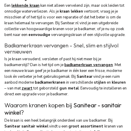
Een
lekkende kraan
kan niet alleen vervelend zijn, maar ook leiden tot
onnodige waterverliezen. Als je
kraan lekken
vertoont, vraag je je
misschien af of het tijd is voor een reparatie of dat het beter is om de
kraan helemaal te vervangen. Bij Sanitear.nl vind je een uitgebreide
collectie van hoogwaardige kranen voor je badkamer, of je nu op zoek
bent naar een
eenvoudige
vervangingskraan of een stijlvolle upgrade.
Badkamerkraan vervangen – Snel, slim en stijlvol
vernieuwen
Is je kraan verouderd, versleten of past hij niet meer bij je
badkamerstijl? Dan is het tijd om je
badkamerkraan vervangen
. Met
een nieuwe kraan geef je je badkamer in één keer een frisse, moderne
look én verbeter je het gebruiksgemak. Bij
Sanitear
vind je een ruim
aanbod moderne
badkamerkranen
in verschillende
stijlen
en
kleuren
– van mat
zwart
tot geborsteld
gun metal
. Eenvoudig te installeren en
direct een upgrade voor je badkamer.
Waarom kranen kopen bij
Sanitear - sanitair
winkel
?
De kraan is een heel belangrijk onderdeel van uw badkamer. Bij
Sanitear sanitair winkel
vindt u een
groot assortiment
kranen van