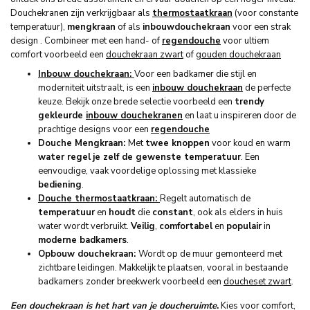
Douchekranen zijn verkrijgbaar als
thermostaatkraan
(voor constante
temperatuur),
mengkraan
of als
inbouwdouchekraan
voor een strak
design . Combineer met een hand- of
regendouche
voor ultiem
comfort voorbeeld een
douchekraan zwart
of
gouden douchekraan
Inbouw douchekraan:
Voor een badkamer die stijl en
moderniteit uitstraalt, is een
inbouw douchekraan
de perfecte
keuze. Bekijk onze brede selectie voorbeeld een
trendy
gekleurde
inbouw douchekranen
en laat u inspireren door de
prachtige designs voor een
regendouche
Douche Mengkraan:
Met
twee knoppen
voor koud en warm
water regel
je zelf de gewenste temperatuur
. Een
eenvoudige, vaak voordelige oplossing met klassieke
bediening
.
Douche thermostaatkraan:
Regelt automatisch de
temperatuur
en
houdt
die
constant
, ook als elders in huis
water wordt verbruikt.
Veilig
,
comfortabel
en
populair
in
moderne badkamers
.
Opbouw douchekraan:
Wordt op de muur gemonteerd met
zichtbare leidingen. Makkelijk te plaatsen, vooral in bestaande
badkamers zonder breekwerk voorbeeld een
doucheset zwart
.
Een douchekraan is het hart van je doucheruimte
.
Kies voor comfort,