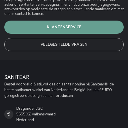
Als je vragen hebt over onze producten of je aankoop, bezoek dan
zeker onze klantenservicepagina. Hier vindt u onze bedrijfsgegevens,
antwoorden op veelgestelde vragen en verschillende manieren om met
ons in contact te komen.
KLANTENSERVICE
VEELGESTELDE VRAGEN
SANITEAR
Bestel voordelig & stijlvol design sanitair online bij Sanitear®, de
beste badkamer winkel van Nederland en België. Inclusief EUIPO
geregistreerde design sanitair producten.
Dragonder 32C
5555 XZ Valkenswaard
Nederland