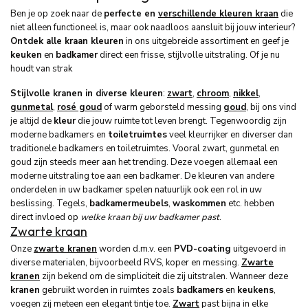
Ben je op zoek naar de
perfecte en
verschillende kleuren kraan
die
niet alleen functioneel is, maar ook naadloos aansluit bij jouw interieur?
Ontdek alle kraan kleuren
in ons uitgebreide assortiment en geef je
keuken
en
badkamer
direct een frisse, stijlvolle uitstraling. Of je nu
houdt van strak
Stijlvolle kranen in diverse kleuren
:
zwart
,
chroom
,
nikkel
,
gunmetal
,
rosé goud
of warm geborsteld messing
goud
, bij ons vind
je altijd de
kleur
die jouw ruimte tot leven brengt. Tegenwoordig zijn
moderne badkamers en
toiletruimtes
veel kleurrijker en diverser dan
traditionele badkamers en toiletruimtes. Vooral zwart, gunmetal en
goud zijn steeds meer aan het trending. Deze voegen allemaal een
moderne uitstraling toe aan een badkamer. De kleuren van andere
onderdelen in uw badkamer spelen natuurlijk ook een rol in uw
beslissing. Tegels,
badkamermeubels
,
waskommen
etc. hebben
direct invloed op
welke kraan bij uw badkamer past
.
Zwarte kraan
Onze
zwarte kranen
worden d.m.v. een
PVD-coating
uitgevoerd in
diverse materialen, bijvoorbeeld RVS, koper en messing.
Zwarte
kranen
zijn bekend om de simpliciteit die zij uitstralen. Wanneer deze
kranen
gebruikt worden in ruimtes zoals
badkamers
en
keukens
,
voegen zij meteen een elegant tintje toe.
Zwart
past bijna in elke