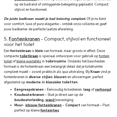
op de badrand of omliggende betegeling geplaatst. Compact,
stijlvol en functioneel.
De juiste badkraan maakt je bad beleving compleet
.
Of je nu kiest
voor comfort, luxe of pure elegantie – ontdek onze collectie en geef
jouw badkamer de perfecte laatste afwerking.
5.
Fonteinkranen
- Compact, stijlvol en functioneel
voor het toilet
Een
fonteinkraan
is
klein
van formaat, maar groots in effect. Deze
compacte
toiletkraan
is speciaal ontworpen voor gebruik op
fontein
toilet
of
kleine wastafels
in
toiletruimte
. Ondanks het bescheiden
formaat is de fonteinkraan een belangrijk detail dat je toiletruimte
compleet maakt – zowel praktisch als qua uitstraling. Bij
Kraan
vind je
fonteinkranen in
diverse stijlen
,
kleuren
en uitvoeringen, perfect
afgestemd op
moderne
én
klassieke
toiletten
.
Eengreepskranen
– Eenvoudig te bedienen,
laag
of
verhoogd
Koudwaterkranen
– Sluit je direct aan op de
koudwaterleiding,
wand
bevestiging
Muur-
inbouw fonteinkranen
- Compact
van formaat – Past
perfect op kleine
fonteintjes