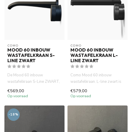
COMO
COMO
MOOD 60 INBOUW
MOOD 60 INBOUW
WASTAFELKRAAN S-
WASTAFELKRAAN L-
LINE ZWART
LINE ZWART
De Mood 60 inbouw
Como Mood 60 inbouw
wastafelkraan S-Line ZWART,
wastafelkraan. L-line zwart is
gemaakt van volledig DZR
compact (inbouw diepte 58
€569,00
€579,00
messing. ...
mm...
Op voorraad
Op voorraad
-18%