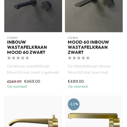
COMO
COMO
INBOUW
MOOD 60 INBOUW
WASTAFELKRAAN
WASTAFELKRAAN
MOOD 60 ZWART
ZWART
De inbouw wastafelkraan
De Wastafelkraan inbouw
Mood 60 mat zwart is gemaakt
Mood 60 mat zwart met
van volledig DZR messing. ...
vierkant 20 cm uitloop is
€469,00
€489,00
€569,00
gemaakt ...
Op voorraad
Op voorraad
-12%