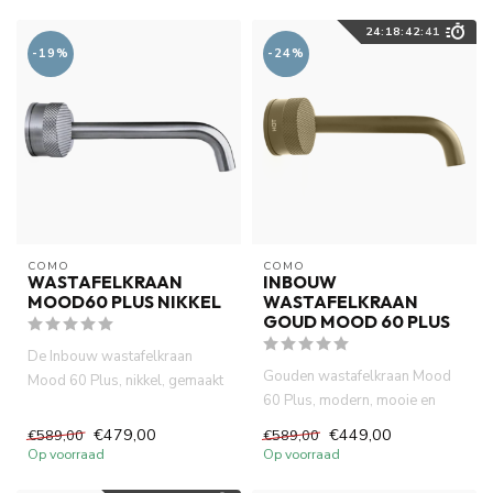
24
:
18
:
42
:
39
-19%
-24%
COMO
COMO
WASTAFELKRAAN
INBOUW
MOOD60 PLUS NIKKEL
WASTAFELKRAAN
GOUD MOOD 60 PLUS
De Inbouw wastafelkraan
Gouden wastafelkraan Mood
Mood 60 Plus, nikkel, gemaakt
60 Plus, modern, mooie en
van volledig DZR messing. ...
waterbesparende inbouw
€479,00
€449,00
€589,00
€589,00
kraan...
Op voorraad
Op voorraad