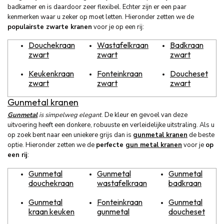
badkamer en is daardoor zeer flexibel. Echter zijn er een paar
kenmerken waar u zeker op moet letten. Hieronder zetten we de
populairste zwarte kranen
voor je op een rij:
Douchekraan
Wastafelkraan
Badkraan
zwart
zwart
zwart
Keukenkraan
Fonteinkraan
Doucheset
zwart
zwart
zwart
Gunmetal kranen
Gunmetal
is simpelweg elegant
. De kleur en gevoel van deze
uitvoering heeft een donkere, robuuste en verleidelijke uitstraling. Als u
op zoek bent naar een uniekere grijs dan is
gunmetal kranen
de beste
optie. Hieronder zetten we de
perfecte
gun metal kranen
voor je
op
een rij
:
Gunmetal
Gunmetal
Gunmetal
douchekraan
wastafelkraan
badkraan
Gunmetal
Fonteinkraan
Gunmetal
kraan keuken
gunmetal
doucheset