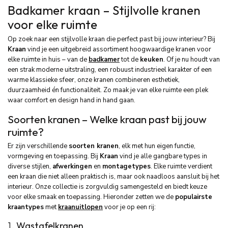
Badkamer kraan – Stijlvolle kranen
voor elke ruimte
Op zoek naar een stijlvolle kraan die perfect past bij jouw interieur? Bij
Kraan
vind je een uitgebreid assortiment hoogwaardige kranen voor
elke ruimte in huis – van de
badkamer
tot de
keuken
. Of je nu houdt van
een strak moderne uitstraling, een robuust industrieel karakter of een
warme klassieke sfeer, onze kranen combineren esthetiek,
duurzaamheid én functionaliteit. Zo maak je van elke ruimte een plek
waar comfort en design hand in hand gaan.
Soorten kranen – Welke kraan past bij jouw
ruimte?
Er zijn verschillende
soorten kranen
, elk met hun eigen functie,
vormgeving en toepassing. Bij
Kraan
vind je alle gangbare types in
diverse stijlen,
afwerkingen
en
montagetypes
. Elke ruimte verdient
een kraan die niet alleen praktisch is, maar ook naadloos aansluit bij het
interieur. Onze collectie is zorgvuldig samengesteld en biedt keuze
voor elke smaak en toepassing. Hieronder zetten we de
populairste
kraantypes
met
kraanuitlopen
voor je op een rij:
1.
Wastafelkranen