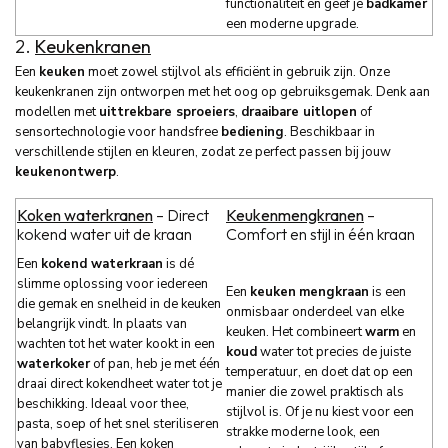
functionaliteit en geef je
badkamer
een moderne upgrade.
2.
Keukenkranen
Een
keuken
moet zowel stijlvol als efficiënt in gebruik zijn. Onze
keukenkranen zijn ontworpen met het oog op gebruiksgemak. Denk aan
modellen met
uittrekbare sproeiers
,
draaibare uitlopen
of
sensortechnologie voor handsfree
bediening
. Beschikbaar in
verschillende stijlen en kleuren, zodat ze perfect passen bij jouw
keukenontwerp
.
Koken waterkranen
– Direct
Keukenmengkranen
–
kokend water uit de kraan
Comfort en stijl in één kraan
Een
kokend waterkraan
is dé
slimme oplossing voor iedereen
Een
keuken
mengkraan
is een
die gemak en snelheid in de keuken
onmisbaar onderdeel van elke
belangrijk vindt. In plaats van
keuken. Het combineert
warm
en
wachten tot het water kookt in een
koud
water tot precies de juiste
waterkoker
of pan, heb je met één
temperatuur, en doet dat op een
draai direct kokendheet water tot je
manier die zowel praktisch als
beschikking. Ideaal voor thee,
stijlvol is. Of je nu kiest voor een
pasta, soep of het snel steriliseren
strakke moderne look, een
van babyflesjes. Een koken