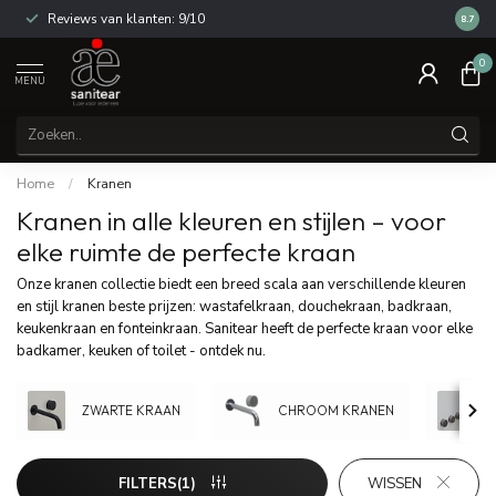
Reviews van klanten: 9/10
14 dagen
8.7
0
MENU
Home
/
Kranen
Kranen in alle kleuren en stijlen – voor
elke ruimte de perfecte kraan
Onze kranen collectie biedt een breed scala aan verschillende kleuren
en stijl kranen beste prijzen: wastafelkraan, douchekraan, badkraan,
keukenkraan en fonteinkraan. Sanitear heeft de perfecte kraan voor elke
badkamer, keuken of toilet - ontdek nu.
ZWARTE KRAAN
CHROOM KRANEN
FILTERS(1)
WISSEN