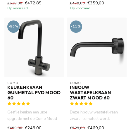
kies je voor een stijlvolle ...
gemaakt van volledig DZR
€472,85
€359,00
€639,00
€479,00
messing. ...
Op voorraad
Op voorraad
-50%
-11%
COMO
COMO
KEUKENKRAAN
INBOUW
GUNMETAL PVD MOOD
WASTAFELKRAAN
60
ZWART MOOD 60
Geef je keuken een luxe
Deze inbouw wastafelkraan
upgrade met de Como Mood
zwart- compleet wordt
60 keukenkraan in gunmetal.
geleverd als volledige set.
€249,00
€469,00
€499,00
€529,00