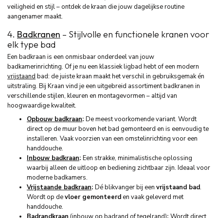
veiligheid en stijl – ontdek de kraan die jouw dagelijkse routine
aangenamer maakt.
4.
Badkranen
– Stijlvolle en functionele kranen voor
elk type bad
Een badkraan is een onmisbaar onderdeel van jouw
badkamerinrichting. Of je nu een klassiek ligbad hebt of een modern
vrijstaand
bad: de juiste kraan maakt het verschil in gebruiksgemak én
uitstraling. Bij Kraan vind je een uitgebreid assortiment badkranen in
verschillende stijlen, kleuren en montagevormen – altijd van
hoogwaardige kwaliteit.
Opbouw badkraan
:
De meest voorkomende variant. Wordt
direct op de muur boven het bad gemonteerd en is eenvoudig te
installeren. Vaak voorzien van een omstelinrichting voor een
handdouche.
Inbouw badkraan
:
Een strakke, minimalistische oplossing
waarbij alleen de uitloop en bediening zichtbaar zijn. Ideaal voor
moderne badkamers.
Vrijstaande badkraan
:
Dé blikvanger bij een
vrijstaand bad
.
Wordt op de
vloer gemonteerd
en vaak geleverd met
handdouche.
Badrandkraan
(inbouw op badrand of tegelrand)
:
Wordt direct