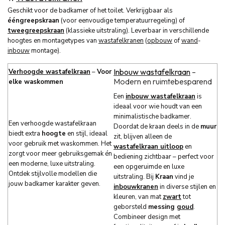
Geschikt voor de badkamer of het toilet. Verkrijgbaar als
ééngreepskraan
(voor eenvoudige temperatuurregeling) of
tweegreepskraan
(klassieke uitstraling). Leverbaar in verschillende
hoogtes en montagetypes van
wastafelkranen
(
opbouw
of
wand
-
inbouw
montage).
Inbouw wastafelkraan
–
Verhoogde wastafelkraan
–
Voor
Modern en ruimtebesparend
elke waskommen
Een
inbouw wastafelkraan
is
ideaal voor wie houdt van een
minimalistische badkamer.
Een verhoogde wastafelkraan
Doordat de kraan deels in de
muur
biedt extra
hoogte
en stijl, ideaal
zit, blijven alleen de
voor gebruik met waskommen. Het
wastafelkraan uitloop
en
zorgt voor meer gebruiksgemak én
bediening zichtbaar – perfect voor
een moderne, luxe uitstraling.
een opgeruimde en luxe
Ontdek stijlvolle modellen die
uitstraling. Bij
Kraan
vind je
jouw badkamer karakter geven.
inbouwkranen
in diverse stijlen en
kleuren, van mat
zwart
tot
geborsteld
messing
goud
.
Combineer design met