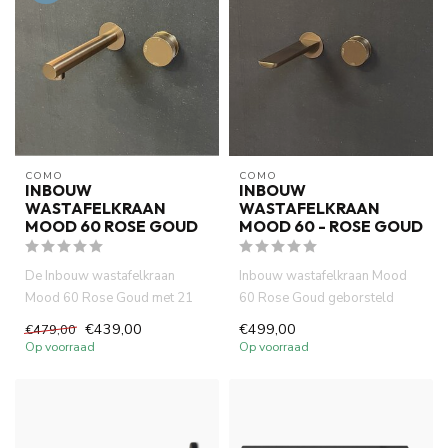
COMO
COMO
INBOUW
INBOUW
WASTAFELKRAAN
WASTAFELKRAAN
MOOD 60 ROSE GOUD
MOOD 60 - ROSE GOUD
De Inbouw wastafelkraan
Inbouw wastafelkraan Mood
Mood 60 Rose Goud met 21
60 Rose Goud geborsteld
cm uitloop is gemaakt van
koper PVD is gemaakt van
€439,00
€499,00
€479,00
volle...
voll...
Op voorraad
Op voorraad