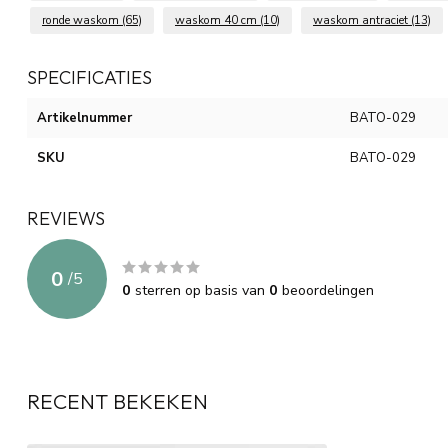
ronde waskom
(65)
waskom 40 cm
(10)
waskom antraciet
(13)
SPECIFICATIES
Artikelnummer
BATO-029
SKU
BATO-029
REVIEWS
0
/
5
0
sterren op basis van
0
beoordelingen
RECENT BEKEKEN