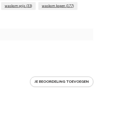
waskom grijs
(33)
waskom kopen
(177)
JE BEOORDELING TOEVOEGEN