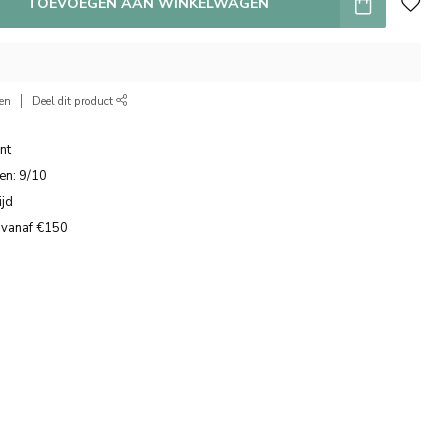
TOEVOEGEN AAN WINKELWAGEN
ken
Deel dit product
nt
en: 9/10
ijd
 vanaf €150