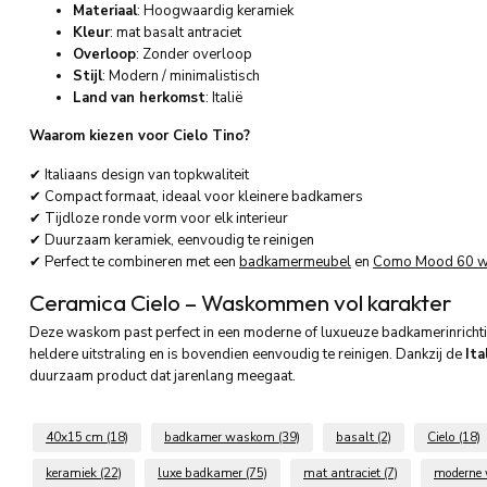
Materiaal
: Hoogwaardig keramiek
Kleur
: mat basalt antraciet
Overloop
: Zonder overloop
Stijl
: Modern / minimalistisch
Land van herkomst
: Italië
Waarom kiezen voor Cielo Tino?
✔ Italiaans design van topkwaliteit
✔ Compact formaat, ideaal voor kleinere badkamers
✔ Tijdloze ronde vorm voor elk interieur
✔ Duurzaam keramiek, eenvoudig te reinigen
✔ Perfect te combineren met een
badkamermeubel
en
Como Mood 60 w
Ceramica Cielo – Waskommen vol karakter
Deze waskom past perfect in een moderne of luxueuze badkamerinricht
heldere uitstraling en is bovendien eenvoudig te reinigen. Dankzij de
Ita
duurzaam product dat jarenlang meegaat.
40x15 cm
(18)
badkamer waskom
(39)
basalt
(2)
Cielo
(18)
keramiek
(22)
luxe badkamer
(75)
mat antraciet
(7)
moderne