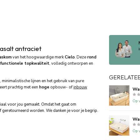
salt antraciet
askom
van het hoogwaardige merk
Cielo
. Deze
rond
t
functionele topkwaliteit
, volledig ontworpen en
GERELATE
minimalistische lijnen en het gebruik van pure
eert prachtig met een
hoge
opbouw- of
inbouw
Wa
Op v
ciaal voor jou gemaakt. Omdat het gaat om
f geretourneerd worden. We danken je voor je begrip.
Wa
Op v