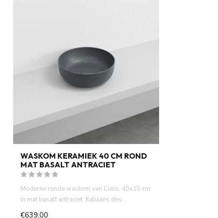
WASKOM KERAMIEK 40 CM ROND
MAT BASALT ANTRACIET
Moderne ronde waskom van Cielo, 40x15 cm
in mat basalt antraciet. Italiaans des...
€639,00