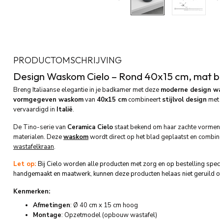
PRODUCTOMSCHRIJVING
Design Waskom Cielo – Rond 40x15 cm, mat ba
Breng Italiaanse elegantie in je badkamer met deze
moderne design w
vormgegeven waskom
van
40x15 cm
combineert
stijlvol design
me
vervaardigd in
Italië
.
De Tino-serie van
Ceramica Cielo
staat bekend om haar zachte vormen, 
materialen. Deze
waskom
wordt direct op het blad geplaatst en combin
wastafelkraan
.
Let op:
Bij Cielo worden alle producten met zorg en op bestelling spe
handgemaakt en maatwerk, kunnen deze producten helaas niet geruild o
Kenmerken:
Afmetingen
: Ø 40 cm x 15 cm hoog
Montage
: Opzetmodel (opbouw wastafel)