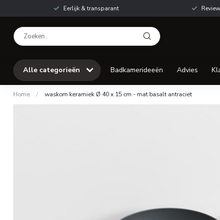
Eerlijk & transparant
Review
Alle categorieën
Badkamerideeën
Advies
Kl
Home
/
waskom keramiek Ø 40 x 15 cm - mat basalt antraciet