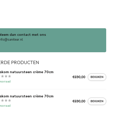
Neem dan contact met ons
info@sanitear.nl
ERDE PRODUCTEN
skom natuursteen crème 70cm
€690,00
BEKIJKEN
oorraad
skom natuursteen crème 70cm
€690,00
BEKIJKEN
oorraad