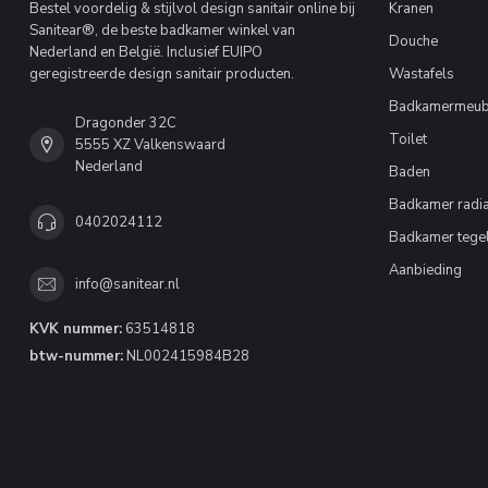
Bestel voordelig & stijlvol design sanitair online bij
Kranen
Sanitear®, de beste badkamer winkel van
Douche
Nederland en België. Inclusief EUIPO
geregistreerde design sanitair producten.
Wastafels
Badkamermeub
Dragonder 32C
Toilet
5555 XZ Valkenswaard
Nederland
Baden
Badkamer radia
0402024112
Badkamer tege
Aanbieding
info@sanitear.nl
KVK nummer:
63514818
btw-nummer:
NL002415984B28