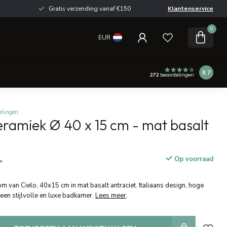
Gratis verzending vanaf €150
Klantenservice
0
EUR
8.7
272
beoordelingen
elingen
ramiek Ø 40 x 15 cm - mat basalt
Op voorraad
tw
van Cielo, 40x15 cm in mat basalt antraciet. Italiaans design, hoge
r een stijlvolle en luxe badkamer.
Lees meer
.