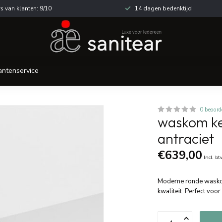
s van klanten: 9/10
14 dagen bedenktijd
antenservice
0 beoord
waskom ke
antraciet
€639,00
Incl. b
Moderne ronde waskom 
kwaliteit. Perfect voo