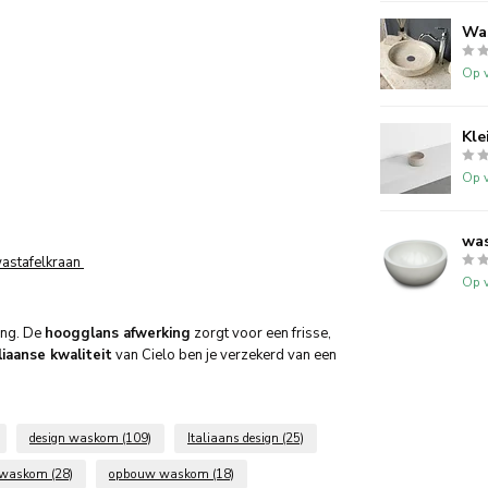
Wa
Op v
Kle
Op v
was
astafelkraan
Op v
ing. De
hoogglans afwerking
zorgt voor een frisse,
liaanse kwaliteit
van Cielo ben je verzekerd van een
design waskom
(109)
Italiaans design
(25)
 waskom
(28)
opbouw waskom
(18)