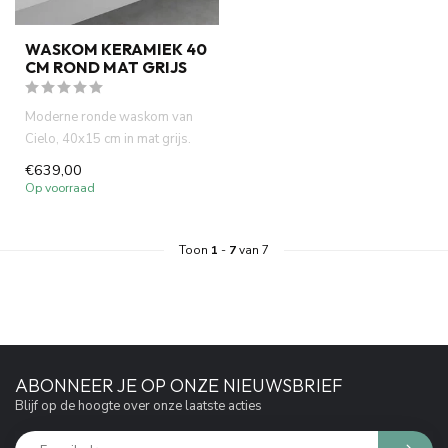
WASKOM KERAMIEK 40
CM ROND MAT GRIJS
Moderne ronde waskom van
Cielo, 40x15 cm in mat grijs.
Italiaans design, hoge k...
€639,00
Op voorraad
Toon
1
-
7
van 7
ABONNEER JE OP ONZE NIEUWSBRIEF
Blijf op de hoogte over onze laatste acties