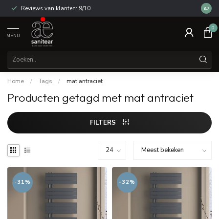
Reviews van klanten: 9/10
14 dag
8.7
0
MENU
Home
/
Tags
/
mat antraciet
Producten getagd met mat antraciet
FILTERS
-31%
-32%