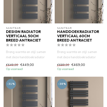
SANITEAR
SANITEAR
DESIGN RADIATOR
HANDDOEKRADIATOR
VERTICAAL 50CM
VERTICAAL 60CM
BREED ANTRACIET
BREED ANTRACIET
Breng warmte en stijl samen
Breng warmte en stijl samen
met deze handdoekradiator
met deze handdoekradiator
van 50cm x 160cm in een l...
van 60cm x 160cm in een l...
€449,00
€469,00
€649,00
€689,00
Op voorraad
Op voorraad
-31%
-38%