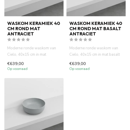
WASKOM KERAMIEK 40
WASKOM KERAMIEK 40
CM ROND MAT
CM ROND MAT BASALT
ANTRACIET
ANTRACIET
Moderne ronde waskom van
Moderne ronde waskom van
Cielo, 40x15 cm in mat
Cielo, 40x15 cm in mat basalt
antraciet. Italiaans design,
antraciet. Italiaans des...
€639,00
€639,00
hog...
Op voorraad
Op voorraad