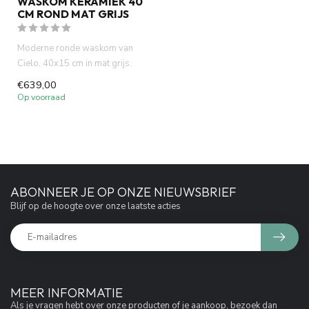
WASKOM KERAMIEK 40
CM ROND MAT GRIJS
Moderne ronde waskom van
Cielo, 40x15 cm in mat grijs.
Italiaans design, hoge k...
€639,00
Op voorraad
ABONNEER JE OP ONZE NIEUWSBRIEF
Blijf op de hoogte over onze laatste acties
MEER INFORMATIE
Als je vragen hebt over onze producten of je aankoop, bezoek dan