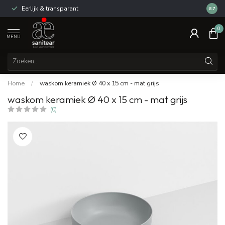
Eerlijk & transparant
Review
8.7
0
MENU
Home
/
waskom keramiek Ø 40 x 15 cm - mat grijs
waskom keramiek Ø 40 x 15 cm - mat grijs
(0)