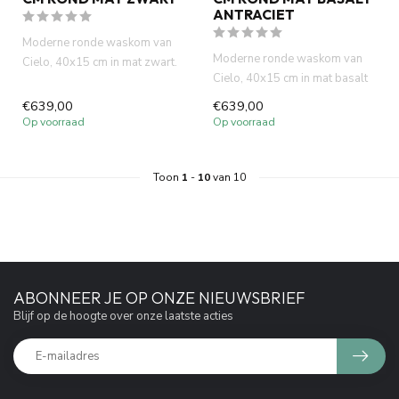
ANTRACIET
Moderne ronde waskom van
Moderne ronde waskom van
Cielo, 40x15 cm in mat zwart.
Cielo, 40x15 cm in mat basalt
Italiaans design, hoge kw...
antraciet. Italiaans des...
€639,00
€639,00
Op voorraad
Op voorraad
Toon
1
-
10
van 10
ABONNEER JE OP ONZE NIEUWSBRIEF
Blijf op de hoogte over onze laatste acties