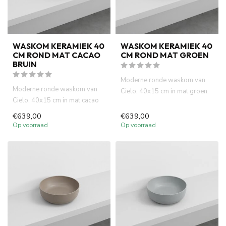
WASKOM KERAMIEK 40
WASKOM KERAMIEK 40
CM ROND MAT CACAO
CM ROND MAT GROEN
BRUIN
Moderne ronde waskom van
Moderne ronde waskom van
Cielo, 40x15 cm in mat groen.
Cielo, 40x15 cm in mat cacao
Italiaans design, hoge k...
bruin. Italiaans design, h...
€639,00
€639,00
Op voorraad
Op voorraad