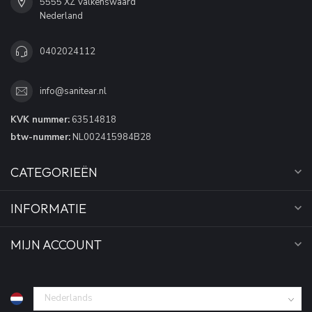
5555 XZ Valkenswaard
Nederland
0402024112
info@sanitear.nl
KVK nummer:
63514818
btw-nummer:
NL002415984B28
CATEGORIEËN
INFORMATIE
MIJN ACCOUNT