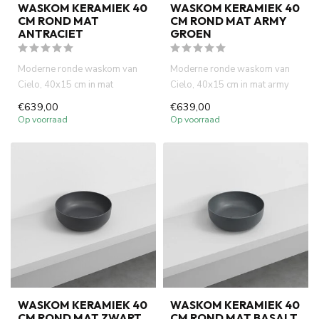
WASKOM KERAMIEK 40
WASKOM KERAMIEK 40
CM ROND MAT
CM ROND MAT ARMY
ANTRACIET
GROEN
Moderne ronde waskom van
Moderne ronde waskom van
Cielo, 40x15 cm in mat
Cielo, 40x15 cm in mat army
antraciet. Italiaans design,
groen. Italiaans design, ho...
€639,00
€639,00
hog...
Op voorraad
Op voorraad
WASKOM KERAMIEK 40
WASKOM KERAMIEK 40
CM ROND MAT ZWART
CM ROND MAT BASALT