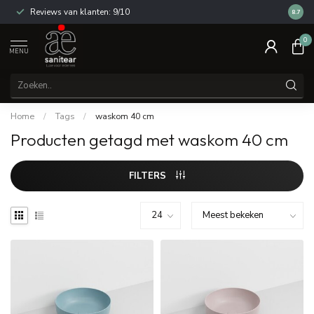
Reviews van klanten: 9/10
14 dag
8.7
0
MENU
Home
/
Tags
/
waskom 40 cm
Producten getagd met waskom 40 cm
FILTERS