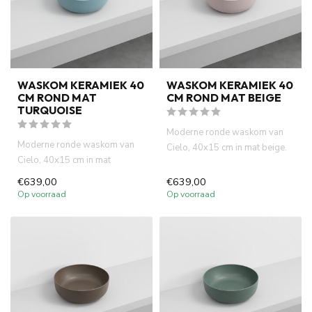
WASKOM KERAMIEK 40
WASKOM KERAMIEK 40
CM ROND MAT
CM ROND MAT BEIGE
TURQUOISE
Moderne ronde waskom van
Moderne ronde waskom van
Cielo, 40x15 cm in mat beige.
Cielo, 40x15 cm in mat
Italiaans design, hoge kw...
turquoise. Italiaans design,
€639,00
€639,00
hog...
Op voorraad
Op voorraad