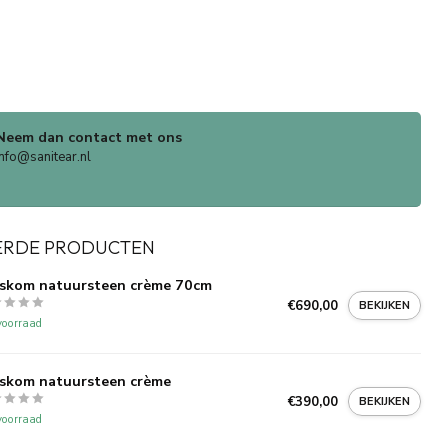
Neem dan contact met ons
info@sanitear.nl
ERDE PRODUCTEN
skom natuursteen crème 70cm
€690,00
BEKIJKEN
oorraad
skom natuursteen crème
€390,00
BEKIJKEN
oorraad