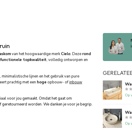
ruin
askom
van het hoogwaardige merk
Cielo
. Deze
rond
t
functionele topkwaliteit
, volledig ontworpen en
GERELATE
minimalistische lijnen en het gebruik van pure
eert prachtig met een
hoge
opbouw- of
inbouw
Wa
Op v
ciaal voor jou gemaakt. Omdat het gaat om
f geretourneerd worden. We danken je voor je begrip.
Wa
Op v