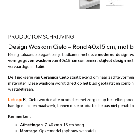
PRODUCTOMSCHRIJVING
Design Waskom Cielo – Rond 40x15 cm, mat b
Breng Italiaanse elegantie in je badkamer met deze
moderne design w
vormgegeven waskom
van
40x15 cm
combineert
stijlvol design
me
vervaardigd in
Italië
.
De Tino-serie van
Ceramica Cielo
staat bekend om haar zachte vormen, 
materialen. Deze
waskom
wordt direct op het blad geplaatst en combin
wastafelkraan
.
Let op:
Bij Cielo worden alle producten met zorg en op bestelling spe
handgemaakt en maatwerk, kunnen deze producten helaas niet geruild o
Kenmerken:
Afmetingen
: Ø 40 cm x 15 cm hoog
Montage
: Opzetmodel (opbouw wastafel)