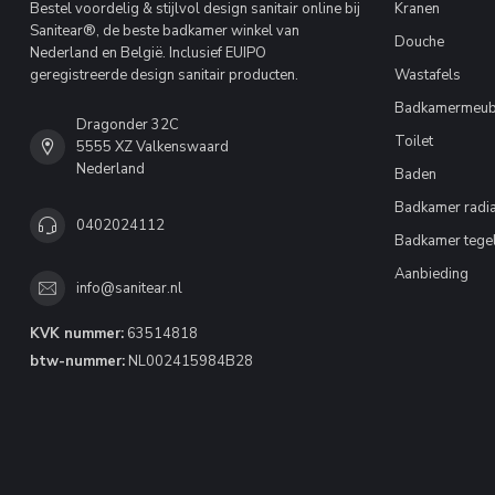
Bestel voordelig & stijlvol design sanitair online bij
Kranen
Sanitear®, de beste badkamer winkel van
Douche
Nederland en België. Inclusief EUIPO
geregistreerde design sanitair producten.
Wastafels
Badkamermeub
Dragonder 32C
Toilet
5555 XZ Valkenswaard
Nederland
Baden
Badkamer radia
0402024112
Badkamer tege
Aanbieding
info@sanitear.nl
KVK nummer:
63514818
btw-nummer:
NL002415984B28