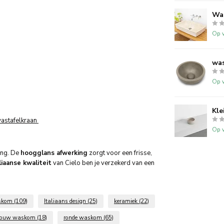
Wa
Op v
was
Op v
Kle
astafelkraan
Op v
ing. De
hoogglans afwerking
zorgt voor een frisse,
liaanse kwaliteit
van Cielo ben je verzekerd van een
askom
(109)
Italiaans design
(25)
keramiek
(22)
bouw waskom
(18)
ronde waskom
(65)