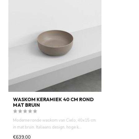
WASKOM KERAMIEK 40 CM ROND
MAT BRUIN
Moderne ronde waskom van Cielo, 40x15 cm
in mat bruin. Italiaans design, hoge k...
€639,00