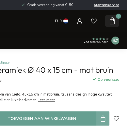
Gratis verzending vanaf €150
Klantenservice
0
EUR
8.7
272
beoordelingen
elingen
ramiek Ø 40 x 15 cm - mat bruin
Op voorraad
tw
van Cielo, 40x15 cm in mat bruin. Italiaans design, hoge kwaliteit.
volle en luxe badkamer.
Lees meer
.
TOEVOEGEN AAN WINKELWAGEN