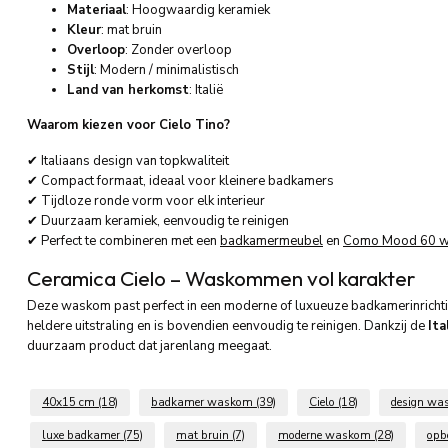
Materiaal
: Hoogwaardig keramiek
Kleur
: mat bruin
Overloop
: Zonder overloop
Stijl
: Modern / minimalistisch
Land van herkomst
: Italië
Waarom kiezen voor Cielo Tino?
✔ Italiaans design van topkwaliteit
✔ Compact formaat, ideaal voor kleinere badkamers
✔ Tijdloze ronde vorm voor elk interieur
✔ Duurzaam keramiek, eenvoudig te reinigen
✔ Perfect te combineren met een
badkamermeubel
en
Como Mood 60 w
Ceramica Cielo – Waskommen vol karakter
Deze waskom past perfect in een moderne of luxueuze badkamerinricht
heldere uitstraling en is bovendien eenvoudig te reinigen. Dankzij de
Ita
duurzaam product dat jarenlang meegaat.
40x15 cm
(18)
badkamer waskom
(39)
Cielo
(18)
design w
luxe badkamer
(75)
mat bruin
(7)
moderne waskom
(28)
op