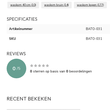
waskom 40 cm
(10)
waskom bruin
(14)
waskom kopen
(177)
SPECIFICATIES
Artikelnummer
BATO-031
SKU
BATO-031
REVIEWS
0
/
5
0
sterren op basis van
0
beoordelingen
RECENT BEKEKEN