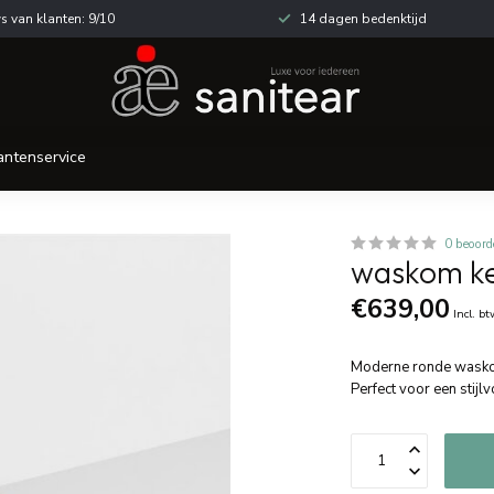
s van klanten: 9/10
14 dagen bedenktijd
antenservice
0 beoord
waskom ke
€639,00
Incl. b
Moderne ronde waskom 
Perfect voor een stijl