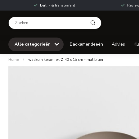
Eerlijk & transparant
Review
Alle categorieën
Badkamerideeën
Advies
Kl
Home
/
waskom keramiek Ø 40 x 15 cm - mat bruin