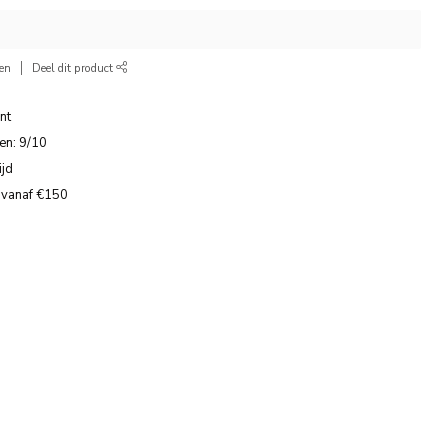
ken
Deel dit product
nt
en: 9/10
ijd
 vanaf €150