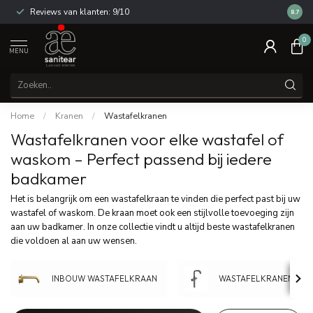
14 dagen bedenktijd
8.7
0
MENU
Home
/
Kranen
/
Wastafelkranen
Wastafelkranen voor elke wastafel of
waskom – Perfect passend bij iedere
badkamer
Het is belangrijk om een wastafelkraan te vinden die perfect past bij uw
wastafel of waskom. De kraan moet ook een stijlvolle toevoeging zijn
aan uw badkamer. In onze collectie vindt u altijd beste wastafelkranen
die voldoen al aan uw wensen.
INBOUW WASTAFELKRAAN
WASTAFELKRANEN HO