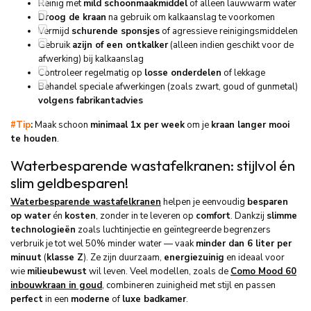
Reinig met
mild schoonmaakmiddel
of alleen lauwwarm water
Droog de kraan
na gebruik om kalkaanslag te voorkomen
Vermijd
schurende sponsjes
of agressieve reinigingsmiddelen
Gebruik
azijn of een ontkalker
(alleen indien geschikt voor de
afwerking) bij kalkaanslag
Controleer regelmatig op
losse onderdelen
of lekkage
Behandel speciale afwerkingen (zoals zwart, goud of gunmetal)
volgens fabrikantadvies
#Tip
:
Maak schoon
minimaal 1x per week
om je
kraan langer mooi
te houden
.
Waterbesparende wastafelkranen: stijlvol én
slim geldbesparen!
Waterbesparende wastafelkranen
helpen je eenvoudig
besparen
op water
én
kosten
, zonder in te leveren op
comfort
. Dankzij
slimme
technologieën
zoals luchtinjectie en geïntegreerde begrenzers
verbruik je tot wel 50% minder water — vaak
minder dan 6 liter per
minuut
(
klasse Z
). Ze zijn duurzaam,
energiezuinig
en ideaal voor
wie
milieubewust
wil leven. Veel modellen, zoals de
Como Mood 60
inbouwkraan in goud
, combineren zuinigheid met stijl en passen
perfect
in een
moderne
of
luxe badkamer
.