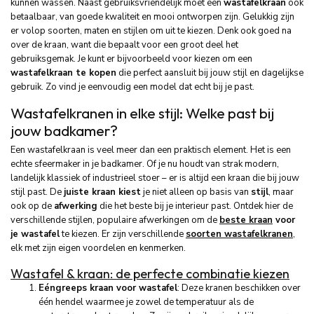
kunnen wassen. Naast gebruiksvriendelijk moet een
wastafelkraan
ook
betaalbaar, van goede kwaliteit en mooi ontworpen zijn. Gelukkig zijn
er volop soorten, maten en stijlen om uit te kiezen. Denk ook goed na
over de kraan, want die bepaalt voor een groot deel het
gebruiksgemak. Je kunt er bijvoorbeeld voor kiezen om een
wastafelkraan te kopen
die perfect aansluit bij jouw stijl en dagelijkse
gebruik. Zo vind je eenvoudig een model dat echt bij je past.
Wastafelkranen in elke stijl: Welke past bij
jouw badkamer?
Een wastafelkraan is veel meer dan een praktisch element. Het is een
echte sfeermaker in je badkamer. Of je nu houdt van strak modern,
landelijk klassiek of industrieel stoer – er is altijd een kraan die bij jouw
stijl past. De
juiste kraan kiest
je niet alleen op basis van
stijl
, maar
ook op de
afwerking
die het beste bij je interieur past. Ontdek hier de
verschillende stijlen, populaire afwerkingen om de
beste kraan
voor
je wastafel
te kiezen. Er zijn verschillende
soorten wastafelkranen
,
elk met zijn eigen voordelen en kenmerken.
Wastafel & kraan: de perfecte combinatie kiezen
Eéngreeps kraan voor wastafel
: Deze kranen beschikken over
één hendel waarmee je zowel de temperatuur als de