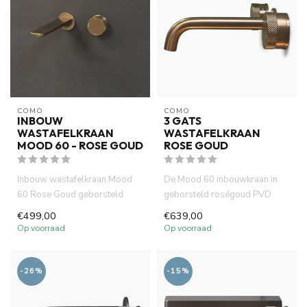
COMO
COMO
INBOUW
3 GATS
WASTAFELKRAAN
WASTAFELKRAAN
MOOD 60 - ROSE GOUD
ROSE GOUD
Inbouw wastafelkraan Mood
De Mood 60 inbouwkraan in
60 Rose Goud geborsteld
geborsteld roségoud PVD
koper PVD is gemaakt van
combineert strak design met
€499,00
€639,00
voll...
du...
Op voorraad
Op voorraad
-26%
-15%