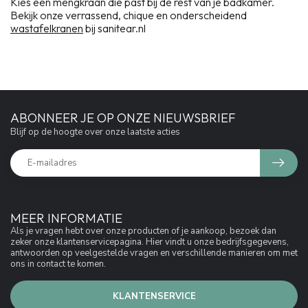
Kies een mengkraan die past bij de rest van je badkamer.
Bekijk onze verrassend, chique en onderscheidend
wastafelkranen
bij sanitear.nl
ABONNEER JE OP ONZE NIEUWSBRIEF
Blijf op de hoogte over onze laatste acties
MEER INFORMATIE
Als je vragen hebt over onze producten of je aankoop, bezoek dan
zeker onze klantenservicepagina. Hier vindt u onze bedrijfsgegevens,
antwoorden op veelgestelde vragen en verschillende manieren om met
ons in contact te komen.
KLANTENSERVICE