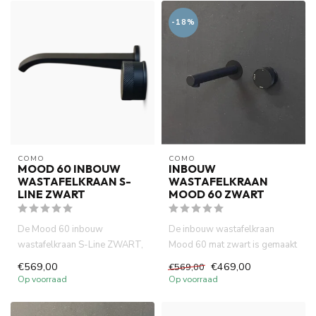
-18%
COMO
COMO
MOOD 60 INBOUW
INBOUW
WASTAFELKRAAN S-
WASTAFELKRAAN
LINE ZWART
MOOD 60 ZWART
De Mood 60 inbouw
De inbouw wastafelkraan
wastafelkraan S-Line ZWART,
Mood 60 mat zwart is gemaakt
gemaakt van volledig DZR
van volledig DZR messing. ...
€569,00
€469,00
€569,00
messing. ...
Op voorraad
Op voorraad