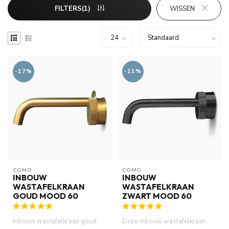
FILTERS(1)
WISSEN
-17%
-11%
COMO
COMO
INBOUW
INBOUW
WASTAFELKRAAN
WASTAFELKRAAN
GOUD MOOD 60
ZWART MOOD 60
Inbouw wastafelkraan goud
Deze inbouw wastafelkraan