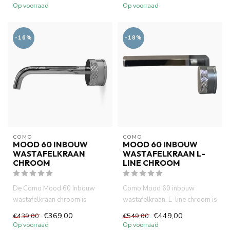
een uniek...
Op voorraad
Op voorraad
-16%
-18%
COMO
COMO
MOOD 60 INBOUW
MOOD 60 INBOUW
WASTAFELKRAAN
WASTAFELKRAAN L-
CHROOM
LINE CHROOM
De Como Mood 60 Inbouw
Como Mood 60 inbouw
wastafelkraan chroom is
wastafelkraan. L-line chroom is
gemaakt van volledig DZR
compact (inbouw diepte 58
€369,00
€449,00
€439,00
€549,00
messing....
mm...
Op voorraad
Op voorraad