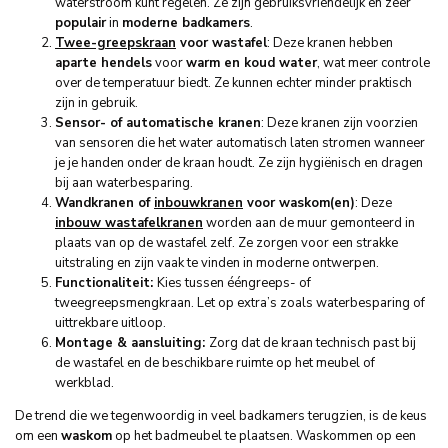
waterstroom kunt regelen. Ze zijn gebruiksvriendelijk en zeer
populair
in
moderne badkamers
.
Twee-greepskraan
voor wastafel
: Deze kranen hebben
aparte hendels
voor
warm en koud water
, wat meer controle
over de temperatuur biedt. Ze kunnen echter minder praktisch
zijn in gebruik.
Sensor- of automatische kranen
: Deze kranen zijn voorzien
van sensoren die het water automatisch laten stromen wanneer
je je handen onder de kraan houdt. Ze zijn hygiënisch en dragen
bij aan waterbesparing.
Wandkranen of
inbouwkranen
voor waskom(en)
: Deze
inbouw wastafelkranen
worden aan de muur gemonteerd in
plaats van op de wastafel zelf. Ze zorgen voor een strakke
uitstraling en zijn vaak te vinden in moderne ontwerpen.
Functionaliteit:
Kies tussen ééngreeps- of
tweegreepsmengkraan. Let op extra’s zoals waterbesparing of
uittrekbare uitloop.
Montage & aansluiting:
Zorg dat de kraan technisch past bij
de wastafel en de beschikbare ruimte op het meubel of
werkblad.
De trend die we tegenwoordig in veel badkamers terugzien, is de keus
om een
waskom
op het badmeubel te plaatsen. Waskommen op een