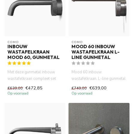
COMO
COMO
INBOUW
MOOD 60 INBOUW
WASTAFELKRAAN
WASTAFELKRAAN L-
MOOD 60, GUNMETAL
LINE GUNMETAL
Met deze gunmetal inbouw
Mood 60 inbouw
wastafelkraan compleet set
wastafelkraan. L-line gunmetal
kies je voor een stijlvolle ...
is compact (inbouw diepte 58
€472,85
€639,00
€639,00
€749,00
mm) v...
Op voorraad
Op voorraad