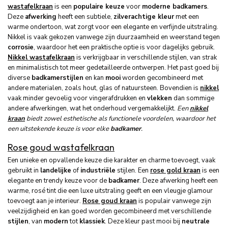
wastafelkraan
is een
populaire keuze
voor
moderne badkamers
.
Deze
afwerking
heeft een subtiele,
zilverachtige kleur
met een
warme ondertoon, wat zorgt voor een elegante en verfijnde uitstraling.
Nikkel is vaak gekozen vanwege zijn duurzaamheid en weerstand tegen
corrosie
, waardoor het een praktische optie is voor dagelijks gebruik.
Nikkel wastafelkraan
is verkrijgbaar in verschillende stijlen, van strak
en minimalistisch tot meer gedetailleerde ontwerpen. Het past goed bij
diverse
badkamerstijlen
en kan
mooi
worden gecombineerd met
andere materialen, zoals hout, glas of natuursteen. Bovendien is
nikkel
vaak minder gevoelig voor vingerafdrukken en
vlekken
dan sommige
andere afwerkingen, wat het onderhoud vergemakkelijkt.
Een
nikkel
kraan
biedt zowel esthetische als functionele voordelen, waardoor het
een uitstekende keuze is voor elke
badkamer
.
Rose goud wastafelkraan
Een unieke en opvallende keuze die karakter en charme toevoegt, vaak
gebruikt in
landelijke
of
industriële
stijlen. Een
rose gold kraan
is een
elegante en trendy keuze voor de
badkamer
. Deze afwerking heeft een
warme, rosé tint die een luxe uitstraling geeft en een vleugje glamour
toevoegt aan je interieur.
Rose goud kraan
is populair vanwege zijn
veelzijdigheid en kan goed worden gecombineerd met verschillende
stijlen
, van
modern
tot
klassiek
. Deze kleur past mooi bij
neutrale