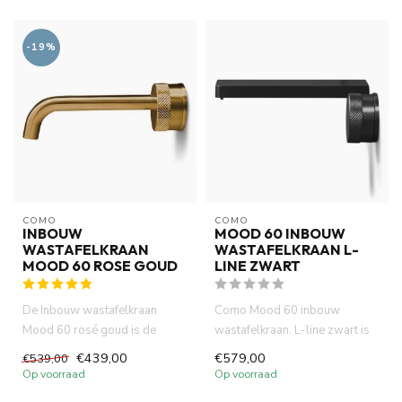
-19%
COMO
COMO
INBOUW
MOOD 60 INBOUW
WASTAFELKRAAN
WASTAFELKRAAN L-
MOOD 60 ROSE GOUD
LINE ZWART
De Inbouw wastafelkraan
Como Mood 60 inbouw
Mood 60 rosé goud is de
wastafelkraan. L-line zwart is
perfecte keuze voor een
compact (inbouw diepte 58
€439,00
€579,00
€539,00
stijlvol...
mm...
Op voorraad
Op voorraad