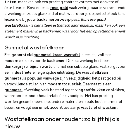
tinten
, maar kan ook een prachtig contrast vormen met donkere of
felle kleuren. Bovendien is
rose gold
vaak verkrijgbaar in verschillende
afwerkingen, zoals glanzend of mat, waardoor je de perfecte look kunt
kiezen die bij jouw
badkamerontwerp
past.
Een
rose goud
wastafelkraan
is niet alleen esthetisch aantrekkelijk, maar kan ook een
statement maken in je badkamer, waardoor het een opvallend element
wordt in je inrichting.
Gunmetal wastafelkraan
Een
geborsteld
gunmetal kraan wastafel
is een stijlvolle en
moderne
keuze voor de
badkamer
. Deze afwerking heeft een
donkergrijze
,
bijna zwarte
tint met een subtiele glans, wat zorgt voor
een
industriële
en eigentijdse uitstraling. De
wastafelkraan
gunmetal
is
populair
vanwege zijn veelzijdigheid; het past goed bij
verschillende stijlen, van
modern
tot
rustiek
. Daarnaast is een
gunmetal
afwerking vaak bestand tegen
vingerafdrukken
en vlekken,
waardoor het onderhoud relatief eenvoudig is. Het kan prachtig
worden gecombineerd met andere materialen, zoals hout, marmer of
beton, en voegt een
uniek accent
toe aan je
wastafel
of
waskom
.
Wastafelkraan onderhouden: zo blijft hij als
nieuw