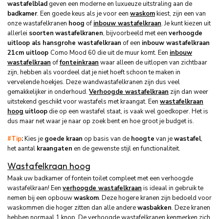
wastafelblad
geven een moderne en luxueuze uitstraling aan de
badkamer
. Een goede keus als je voor een
waskom
kiest, zijn een van
onze wastafelkranen
hoog
of
inbouw wastafelkraan
. Je kunt kiezen uit
allerlei
soorten
wastafelkranen
, bijvoorbeeld met een
verhoogde
uitloop als hansgrohe wastafelkraan
of een
inbouw wastafelkraan
21cm uitloop
Como Mood 60 die uit de muur komt. Een
inbouw
wastafelkraan
of
fonteinkraan
waar alleen de uitlopen van zichtbaar
zijn, hebben als voordeel dat je niet hoeft schoon te maken in
vervelende hoekjes. Deze wandwastafelkranen zijn dus veel
gemakkelijker in onderhoud.
Verhoogde wastafelkraan
zijn dan weer
uitstekend geschikt voor wastafels met kraangat. Een
wastafelkraan
hoog
uitloop
die op een wastafel staat, is vaak wel goedkoper. Het is
dus maar net waar je naar op zoek bent en hoe groot je budget is.
#Tip
:
Kies je
goede
kraan
op basis van de
hoogte
van je
wastafel
,
het aantal
kraangaten
en de gewenste stijl en functionaliteit.
Wastafelkraan hoog
Maak uw badkamer of fontein toilet compleet met een verhoogde
wastafelkraan! Een
verhoogde wastafelkraan
is ideaal in gebruik te
nemen bij een opbouw
waskom
. Deze hogere kranen zijn bedoeld voor
waskommen die hoger zitten dan alle andere
wasbakken
. Deze kranen
hebben normaal 1 knop. De verhoogde wastafelkranen kenmerken zich