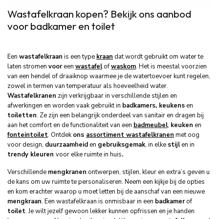
Wastafelkraan kopen? Bekijk ons aanbod
voor badkamer en toilet
Een
wastafelkraan
is een type
kraan
dat wordt gebruikt om water te
laten stromen
voor
een
wastafel
of
waskom
. Het is meestal voorzien
van een hendel of draaiknop waarmee je de watertoevoer kunt regelen,
zowel in termen van temperatuur als hoeveelheid water.
Wastafelkranen
zijn verkrijgbaar in verschillende stijlen en
afwerkingen en worden vaak gebruikt in
badkamers, keukens
en
toiletten
. Ze zijn een belangrijk onderdeel van sanitair en dragen bij
aan het comfort en de functionaliteit van een
badmeubel
,
keuken
en
fonteintoilet
. Ontdek
ons
assortiment wastafelkranen
met oog
voor design,
duurzaamheid
en
gebruiksgemak
, in elke
stijl
en in
trendy kleuren
voor elke ruimte in huis
.
Verschillende
mengkranen
ontwerpen, stijlen, kleur en extra’s geven u
de kans om uw ruimte te personaliseren. Neem een kijkje bij de opties
en kom erachter waarop u moet letten bij de aanschaf van een nieuwe
mengkraan
. Een wastafelkraan is onmisbaar in een
badkamer
of
toilet
. Je wilt jezelf gewoon lekker kunnen opfrissen en je handen