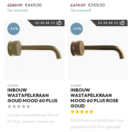
uitstraling van matte afwerking,
gemaakt van volledig DZR
€449,00
€359,00
€589,00
€479,00
...
messing. ...
Op voorraad
Op voorraad
22
:
20
:
46
:
32
22
:
20
:
46
:
32
-24%
-24%
COMO
COMO
INBOUW
INBOUW
WASTAFELKRAAN
WASTAFELKRAAN
GOUD MOOD 60 PLUS
MOOD 60 PLUS ROSE
GOUD
Gouden wastafelkraan Mood
De Inbouw wastafelkraan rose
60 Plus, modern, mooie en
goud Mood 60 Plus gemaakt
waterbesparende inbouw