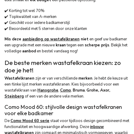
elke smaak en
elk budget
een passende oplossing.
✔️ Korting tot wel 70%
✔️ Topkwaliteit van A-merken
✔️ Geschikt voor iedere badkamerstijl
✔️ Beoordeeld met 5 sterren door onze klanten
Mis deze
aanbieding op wastafelkranen
niet
en geef uw badkamer
een upgrade met een nieuwe
kraan
tegen een
scherpe prijs
. Bekijk het
volledige
aanbod
en bestel vandaag nog!
De beste merken wastafelkraan kiezen: zo
doe je het!
Wastafelkranen
zijn er van verschillende
merken
. Je hebt de keuze uit
een flinke lijst merken wastafelkranen. Kies bijvoorbeeld voor een
wastafelkraan van
Hansgrohe
,
Como
,
Bruma
,
Grohe, Axor,
Steinberg
of een van de andere vele merken.
Como Mood 60: stijlvolle design wastafelkranen
voor elke badkamer
De
Como Mood 60 serie
staat voor tijdloos design gecombineerd met
functionaliteit en hoogwaardige afwerking. Deze
inbouw
wastafelkranen
zijn compact en minimalistisch vormgegeven, waarbij