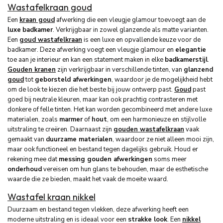
Wastafelkraan goud
Een
kraan goud
afwerking die een vleugje glamour toevoegt aan de
luxe
badkamer
. Verkrijgbaar in zowel glanzende als matte varianten.
Een
goud wastafelkraan
is een luxe en opvallende keuze voor de
badkamer. Deze afwerking voegt een vleugje glamour en
elegantie
toe aan je interieur en kan een statement maken in elke
badkamerstijl
.
Gouden kranen
zijn verkrijgbaar in verschillende tinten, van
glanzend
goud
tot
geborsteld afwerkingen
, waardoor je de mogelijkheid hebt
om de look te kiezen die het beste bij jouw ontwerp past.
Goud
past
goed bij neutrale kleuren, maar kan ook prachtig contrasteren met
donkere of felle tinten. Het kan worden gecombineerd met andere luxe
materialen, zoals
marmer
of
hout
, om een harmonieuze en stijlvolle
uitstraling te creëren. Daarnaast zijn
gouden wastafelkraan
vaak
gemaakt van
duurzame materialen
, waardoor ze niet alleen mooi zijn,
maar ook functioneel en bestand tegen dagelijks gebruik. Houd er
rekening mee dat
messing gouden afwerkingen
soms meer
onderhoud
vereisen om hun glans te behouden, maar de esthetische
waarde die ze bieden, maakt het vaak de moeite waard.
Wastafel kraan nikkel
Duurzaam en bestand tegen vlekken, deze afwerking heeft een
moderne uitstraling en is ideaal voor een
strakke look
. Een
nikkel