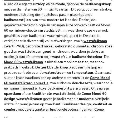
alleen de elegante
uitloop
en de
ronde
, geribbelde
bedieningsknop
met een diameter van 60 mm zichtbaar zijn. Dit zorgt voor een strakke,
moderne uitstraling die moeiteloos past in uiteenlopende
badkamerstijlen
, van strak modern tot klassiek. Dankzij de
gepatenteerde technologie en het ingenieuze ontwerp heeft de Mood
60 een inbouwdiepte van slechts 58 mm, waardoor deze kraan ook
geschikt is voor badkamers waar ruimte beperkt is. De serie is
verkrijgbaar in diverse stijlvolle afwerkingen, zoals
wastafelkraan
zwart
(
PVD
), geborsteld
nikkel
, geborsteld
gunmetal
,
chroom
,
rose
goud
en
wastafelkraan goud
en chroom, waardoor je de
kraan
makkelijk kunt afstemmen op je
wastafel
en
badkamerinterieur
. De
Mood 60 wastafelkraan
is niet alleen mooi om te zien, maar ook
praktisch in gebruik. De
geribbelde knop
biedt een fijne grip en
precieze controle over de
waterstroom
en
temperatuur
. Daarnaast
sluit de kraan naadloos aan op andere elementen uit de
Como Mood
60 wastafelkraan collectie
, zoals inbouw
douchesets
, waardoor je
een samenhangend en
luxe badkamerontwerp
creëert. Of je nu een
opzetkom
of een
traditionele wastafel
hebt, de
Como Mood 60
design wastafelkranen
geven je
badkamer
die
moderne
, verfijnde
uitstraling waar je naar op zoek bent. Combineer
design
,
kwaliteit
en
comfort
met de
elegante
en functionele oplossingen van
Como
.