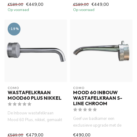
van volledig DZR messing....
kraan...
€449,00
€449,00
€589,00
€589,00
Op voorraad
Op voorraad
-19%
COMO
COMO
WASTAFELKRAAN
MOOD 60 INBOUW
MOOD60 PLUS NIKKEL
WASTAFELKRAAN S-
LINE CHROOM
De Inbouw wastafelkraan
Geef uw badkamer een
Mood 60 Plus, nikkel, gemaakt
exclusieve upgrade met de
van volledig DZR messing. ...
COMO Mood60. Geniet van
€479,00
€490,00
€589,00