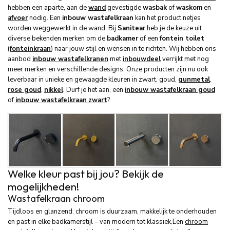
hebben een aparte, aan de
wand
gevestigde
wasbak
of
waskom
en
afvoer
nodig. Een
inbouw wastafelkraan
kan het product netjes
worden weggewerkt in de wand. Bij
Sanitear
heb je de keuze uit
diverse bekenden merken om de
badkamer
of een
fontein toilet
(
fonteinkraan
) naar jouw stijl en wensen in te richten. Wij hebben ons
aanbod
inbouw wastafelkranen
met
inbouwdeel
verrijkt met nog
meer merken en verschillende designs. Onze producten zijn nu ook
leverbaar in unieke en gewaagde kleuren in zwart, goud,
gunmetal
,
rose goud
,
nikkel
. Durf je het aan, een
inbouw wastafelkraan goud
of
inbouw wastafelkraan
zwart
?
Welke kleur past bij jou? Bekijk de
mogelijkheden!
Wastafelkraan chroom
Tijdloos en glanzend: chroom is duurzaam, makkelijk te onderhouden
en past in elke badkamerstijl – van modern tot klassiek.Een
chroom