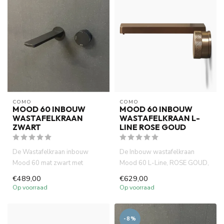
COMO
COMO
MOOD 60 INBOUW
MOOD 60 INBOUW
WASTAFELKRAAN
WASTAFELKRAAN L-
ZWART
LINE ROSE GOUD
De Wastafelkraan inbouw
De Inbouw wastafelkraan
Mood 60 mat zwart met
Mood 60 L-Line, ROSE GOUD,
vierkant 20 cm uitloop is
gemaakt van volledig DZR
€489,00
€629,00
gemaakt ...
mess...
Op voorraad
Op voorraad
-8%