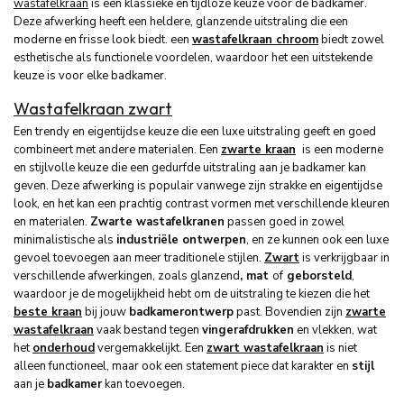
wastafelkraan
is een klassieke en tijdloze keuze voor de badkamer.
Deze afwerking heeft een heldere, glanzende uitstraling die een
moderne en frisse look biedt. een
wastafelkraan chroom
biedt zowel
esthetische als functionele voordelen, waardoor het een uitstekende
keuze is voor elke badkamer.
Wastafelkraan zwart
Een trendy en eigentijdse keuze die een luxe uitstraling geeft en goed
combineert met andere materialen. Een
zwarte kraan
is een moderne
en stijlvolle keuze die een gedurfde uitstraling aan je badkamer kan
geven. Deze afwerking is populair vanwege zijn strakke en eigentijdse
look, en het kan een prachtig contrast vormen met verschillende kleuren
en materialen.
Zwarte wastafelkranen
passen goed in zowel
minimalistische als
industriële ontwerpen
, en ze kunnen ook een luxe
gevoel toevoegen aan meer traditionele stijlen.
Zwart
is verkrijgbaar in
verschillende afwerkingen, zoals glanzend
, mat
of
geborsteld
,
waardoor je de mogelijkheid hebt om de uitstraling te kiezen die het
beste kraan
bij jouw
badkamerontwerp
past. Bovendien zijn
zwarte
wastafelkraan
vaak bestand tegen
vingerafdrukken
en vlekken, wat
het
onderhoud
vergemakkelijkt. Een
zwart wastafelkraan
is niet
alleen functioneel, maar ook een statement piece dat karakter en
stijl
aan je
badkamer
kan toevoegen.