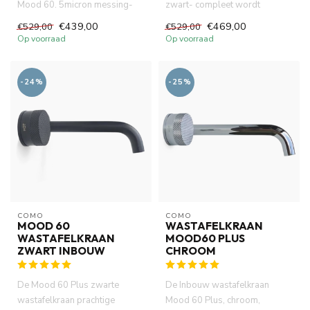
Mood 60. 5micron messing-
zwart- compleet wordt
goud PVD (certifieerde). DZR ...
geleverd als volledige set.
€439,00
€469,00
€529,00
€529,00
Perf...
Op voorraad
Op voorraad
-24%
-25%
COMO
COMO
MOOD 60
WASTAFELKRAAN
WASTAFELKRAAN
MOOD60 PLUS
ZWART INBOUW
CHROOM
De Mood 60 Plus zwarte
De Inbouw wastafelkraan
wastafelkraan prachtige
Mood 60 Plus, chroom,