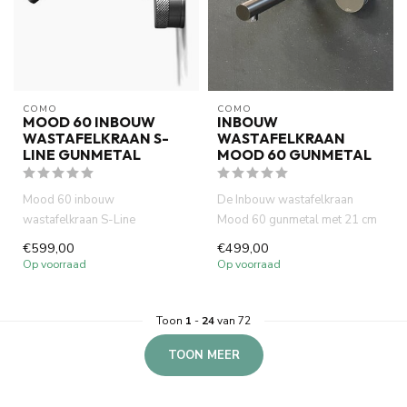
COMO
COMO
MOOD 60 INBOUW
INBOUW
WASTAFELKRAAN S-
WASTAFELKRAAN
LINE GUNMETAL
MOOD 60 GUNMETAL
Mood 60 inbouw
De Inbouw wastafelkraan
wastafelkraan S-Line
Mood 60 gunmetal met 21 cm
gunmetal, gemaakt van
uitloop is gemaakt van volled...
€599,00
€499,00
volledig DZR messing. ...
Op voorraad
Op voorraad
Toon
1
-
24
van 72
TOON MEER