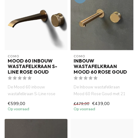
COMO
COMO
MOOD 60 INBOUW
INBOUW
WASTAFELKRAAN S-
WASTAFELKRAAN
LINE ROSE GOUD
MOOD 60 ROSE GOUD
De Mood 60 inbouw
De Inbouw wastafelkraan
wastafelkraan S-Line rose
Mood 60 Rose Goud met 21
goud, gemaakt van volledig
cm uitloop is gemaakt van
€599,00
€439,00
€479,00
DZR messi...
volle...
Op voorraad
Op voorraad