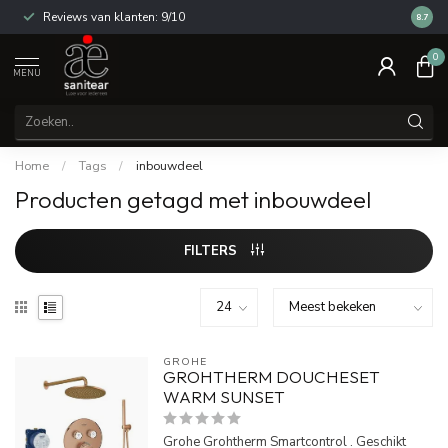
Reviews van klanten: 9/10
14 dag
8.7
0
MENU
Home
/
Tags
/
inbouwdeel
Producten getagd met inbouwdeel
FILTERS
GROHE
GROHTHERM DOUCHESET
WARM SUNSET
Grohe Grohtherm Smartcontrol . Geschikt