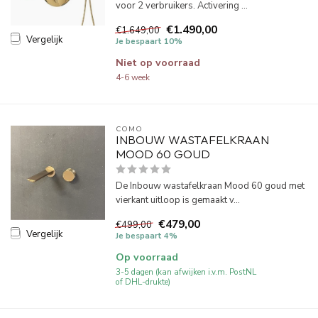
voor 2 verbruikers. Activering ...
€1.490,00
€1.649,00
Vergelijk
Je bespaart 10%
Niet op voorraad
4-6 week
COMO
INBOUW WASTAFELKRAAN
MOOD 60 GOUD
De Inbouw wastafelkraan Mood 60 goud met
vierkant uitloop is gemaakt v...
€479,00
€499,00
Vergelijk
Je bespaart 4%
Op voorraad
3-5 dagen (kan afwijken i.v.m. PostNL
of DHL-drukte)