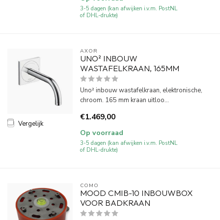
3-5 dagen (kan afwijken i.v.m. PostNL
of DHL-drukte)
AXOR
UNO² INBOUW
WASTAFELKRAAN, 165MM
Uno² inbouw wastafelkraan, elektronische,
chroom. 165 mm kraan uitloo...
€1.469,00
Vergelijk
Op voorraad
3-5 dagen (kan afwijken i.v.m. PostNL
of DHL-drukte)
COMO
MOOD CMIB-10 INBOUWBOX
VOOR BADKRAAN