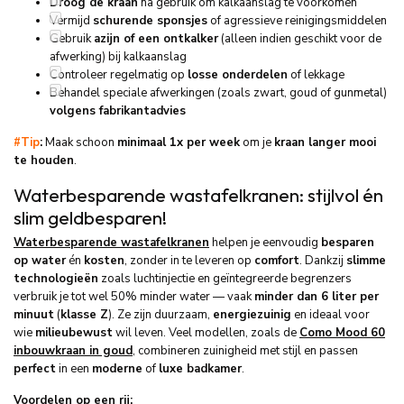
Droog de kraan
na gebruik om kalkaanslag te voorkomen
Vermijd
schurende sponsjes
of agressieve reinigingsmiddelen
Gebruik
azijn of een ontkalker
(alleen indien geschikt voor de
afwerking) bij kalkaanslag
Controleer regelmatig op
losse onderdelen
of lekkage
Behandel speciale afwerkingen (zoals zwart, goud of gunmetal)
volgens fabrikantadvies
#Tip
:
Maak schoon
minimaal 1x per week
om je
kraan langer mooi
te houden
.
Waterbesparende wastafelkranen: stijlvol én
slim geldbesparen!
Waterbesparende wastafelkranen
helpen je eenvoudig
besparen
op water
én
kosten
, zonder in te leveren op
comfort
. Dankzij
slimme
technologieën
zoals luchtinjectie en geïntegreerde begrenzers
verbruik je tot wel 50% minder water — vaak
minder dan 6 liter per
minuut
(
klasse Z
). Ze zijn duurzaam,
energiezuinig
en ideaal voor
wie
milieubewust
wil leven. Veel modellen, zoals de
Como Mood 60
inbouwkraan in goud
, combineren zuinigheid met stijl en passen
perfect
in een
moderne
of
luxe badkamer
.
Voordelen op een rij: