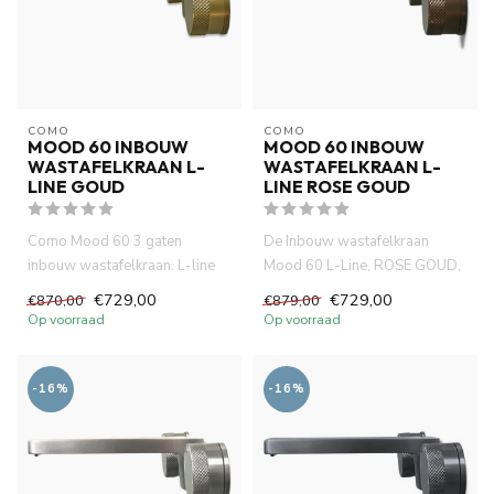
COMO
COMO
MOOD 60 INBOUW
MOOD 60 INBOUW
WASTAFELKRAAN L-
WASTAFELKRAAN L-
LINE GOUD
LINE ROSE GOUD
Como Mood 60 3 gaten
De Inbouw wastafelkraan
inbouw wastafelkraan. L-line
Mood 60 L-Line, ROSE GOUD,
messing-goud is compact
gemaakt van volledig DZR
€729,00
€729,00
€870,00
€879,00
(inbou...
mess...
Op voorraad
Op voorraad
-16%
-16%