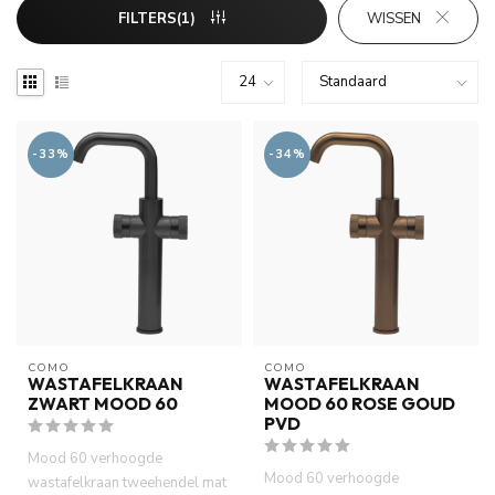
FILTERS(1)
WISSEN
-33%
-34%
COMO
COMO
WASTAFELKRAAN
WASTAFELKRAAN
ZWART MOOD 60
MOOD 60 ROSE GOUD
PVD
Mood 60 verhoogde
Mood 60 verhoogde
wastafelkraan tweehendel mat