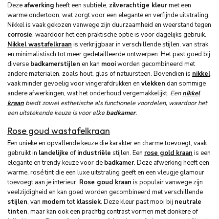
Deze
afwerking
heeft een subtiele,
zilverachtige kleur
met een
warme ondertoon, wat zorgt voor een elegante en verfijnde uitstraling.
Nikkel is vaak gekozen vanwege zijn duurzaamheid en weerstand tegen
corrosie
, waardoor het een praktische optie is voor dagelijks gebruik.
Nikkel wastafelkraan
is verkrijgbaar in verschillende stijlen, van strak
en minimalistisch tot meer gedetailleerde ontwerpen. Het past goed bij
diverse
badkamerstijlen
en kan
mooi
worden gecombineerd met
andere materialen, zoals hout, glas of natuursteen. Bovendien is
nikkel
vaak minder gevoelig voor vingerafdrukken en
vlekken
dan sommige
andere afwerkingen, wat het onderhoud vergemakkelijkt.
Een
nikkel
kraan
biedt zowel esthetische als functionele voordelen, waardoor het
een uitstekende keuze is voor elke
badkamer
.
Rose goud wastafelkraan
Een unieke en opvallende keuze die karakter en charme toevoegt, vaak
gebruikt in
landelijke
of
industriële
stijlen. Een
rose gold kraan
is een
elegante en trendy keuze voor de
badkamer
. Deze afwerking heeft een
warme, rosé tint die een luxe uitstraling geeft en een vleugje glamour
toevoegt aan je interieur.
Rose goud kraan
is populair vanwege zijn
veelzijdigheid en kan goed worden gecombineerd met verschillende
stijlen
, van
modern
tot
klassiek
. Deze kleur past mooi bij
neutrale
tinten
, maar kan ook een prachtig contrast vormen met donkere of