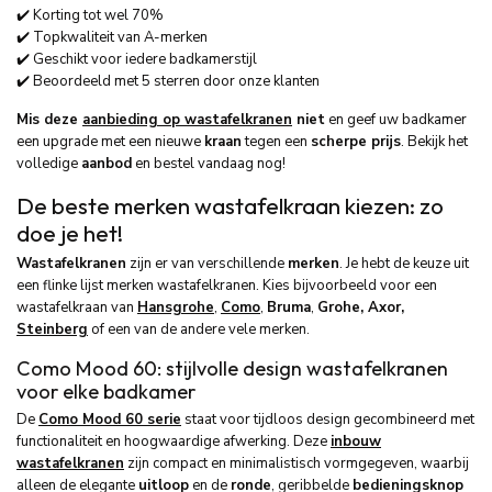
✔️ Korting tot wel 70%
✔️ Topkwaliteit van A-merken
✔️ Geschikt voor iedere badkamerstijl
✔️ Beoordeeld met 5 sterren door onze klanten
Mis deze
aanbieding op wastafelkranen
niet
en geef uw badkamer
een upgrade met een nieuwe
kraan
tegen een
scherpe prijs
. Bekijk het
volledige
aanbod
en bestel vandaag nog!
De beste merken wastafelkraan kiezen: zo
doe je het!
Wastafelkranen
zijn er van verschillende
merken
. Je hebt de keuze uit
een flinke lijst merken wastafelkranen. Kies bijvoorbeeld voor een
wastafelkraan van
Hansgrohe
,
Como
,
Bruma
,
Grohe, Axor,
Steinberg
of een van de andere vele merken.
Como Mood 60: stijlvolle design wastafelkranen
voor elke badkamer
De
Como Mood 60 serie
staat voor tijdloos design gecombineerd met
functionaliteit en hoogwaardige afwerking. Deze
inbouw
wastafelkranen
zijn compact en minimalistisch vormgegeven, waarbij
alleen de elegante
uitloop
en de
ronde
, geribbelde
bedieningsknop