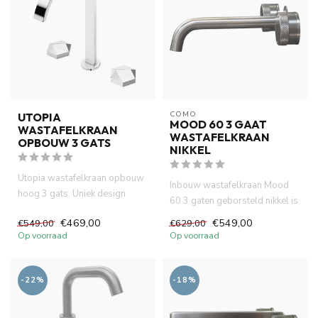
COMO
UTOPIA
MOOD 60 3 GAAT
WASTAFELKRAAN
WASTAFELKRAAN
OPBOUW 3 GATS
NIKKEL
Utopia wastafelkraan opbouw
Inbouw wastafelkraan Mood
hoog 3 gats. Uniek design
60 3 gaten geborsteld nikkel is
kraan met progressive con...
gemaakt van volledig D...
€469,00
€549,00
€549,00
€629,00
Op voorraad
Op voorraad
-22%
-18%