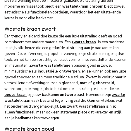
Deze afwerking heeft een heldere, glanzende uitstraling die een
moderne en frisse look biedt. een
wastafelkraan chroom
biedt zowel
esthetische als functionele voordelen, waardoor het een uitstekende
keuze is voor elke badkamer.
Wastafelkraan zwart
Een trendy en eigentijdse keuze die een luxe uitstraling geeft en goed
combineert met andere materialen. Een
zwarte kraan
is een moderne
en stijlvolle keuze die een gedurfde uitstraling aan je badkamer kan
geven. Deze afwerking is populair vanwege zijn strakke en eigentijdse
look, en het kan een prachtig contrast vormen met verschillende kleuren
en materialen.
Zwarte wastafelkranen
passen goed in zowel
minimalistische als
industriële ontwerpen
, en ze kunnen ook een luxe
gevoel toevoegen aan meer traditionele stijlen.
Zwart
is verkrijgbaar in
verschillende afwerkingen, zoals glanzend
, mat
of
geborsteld
,
waardoor je de mogelijkheid hebt om de uitstraling te kiezen die het
beste kraan
bij jouw
badkamerontwerp
past. Bovendien zijn
zwarte
wastafelkraan
vaak bestand tegen
vingerafdrukken
en vlekken, wat
het
onderhoud
vergemakkelijkt. Een
zwart wastafelkraan
is niet
alleen functioneel, maar ook een statement piece dat karakter en
stijl
aan je
badkamer
kan toevoegen.
Wastafelkraan goud