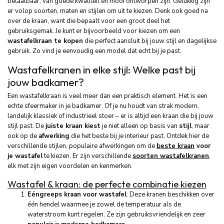
betaalbaar, van goede kwaliteit en mooi ontworpen zijn. Gelukkig zijn
er volop soorten, maten en stijlen om uit te kiezen. Denk ook goed na
over de kraan, want die bepaalt voor een groot deel het
gebruiksgemak. Je kunt er bijvoorbeeld voor kiezen om een
wastafelkraan te kopen
die perfect aansluit bij jouw stijl en dagelijkse
gebruik. Zo vind je eenvoudig een model dat echt bij je past.
Wastafelkranen in elke stijl: Welke past bij
jouw badkamer?
Een wastafelkraan is veel meer dan een praktisch element. Het is een
echte sfeermaker in je badkamer. Of je nu houdt van strak modern,
landelijk klassiek of industrieel stoer – er is altijd een kraan die bij jouw
stijl past. De
juiste kraan kiest
je niet alleen op basis van
stijl
, maar
ook op de
afwerking
die het beste bij je interieur past. Ontdek hier de
verschillende stijlen, populaire afwerkingen om de
beste kraan
voor
je wastafel
te kiezen. Er zijn verschillende
soorten wastafelkranen
,
elk met zijn eigen voordelen en kenmerken.
Wastafel & kraan: de perfecte combinatie kiezen
Eéngreeps kraan voor wastafel
: Deze kranen beschikken over
één hendel waarmee je zowel de temperatuur als de
waterstroom kunt regelen. Ze zijn gebruiksvriendelijk en zeer