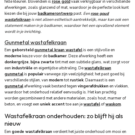
felle kleuren. Bovendien is
rose gold
vaak verkrijgbaar in verschillende
afwerkingen, zoals glanzend of mat, waardoor je de perfecte look kunt
kiezen die bij jouw
badkamerontwerp
past.
Een
rose goud
wastafelkraan
is niet alleen esthetisch aantrekkelijk, maar kan ook een
statement maken in je badkamer, waardoor het een opvallend element
wordt in je inrichting.
Gunmetal wastafelkraan
Een
geborsteld
gunmetal kraan wastafel
is een stijlvolle en
moderne
keuze voor de
badkamer
. Deze afwerking heeft een
donkergrijze
,
bijna zwarte
tint met een subtiele glans, wat zorgt voor
een
industriële
en eigentijdse uitstraling. De
wastafelkraan
gunmetal
is
populair
vanwege zijn veelzijdigheid; het past goed bij
verschillende stijlen, van
modern
tot
rustiek
. Daarnaast is een
gunmetal
afwerking vaak bestand tegen
vingerafdrukken
en vlekken,
waardoor het onderhoud relatief eenvoudig is. Het kan prachtig
worden gecombineerd met andere materialen, zoals hout, marmer of
beton, en voegt een
uniek accent
toe aan je
wastafel
of
waskom
.
Wastafelkraan onderhouden: zo blijft hij als
nieuw
Een
goede wastafelkraan
verdient het juiste onderhoud om mooi en