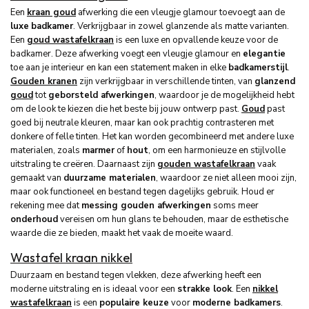
Een
kraan goud
afwerking die een vleugje glamour toevoegt aan de
luxe
badkamer
. Verkrijgbaar in zowel glanzende als matte varianten.
Een
goud wastafelkraan
is een luxe en opvallende keuze voor de
badkamer. Deze afwerking voegt een vleugje glamour en
elegantie
toe aan je interieur en kan een statement maken in elke
badkamerstijl
.
Gouden kranen
zijn verkrijgbaar in verschillende tinten, van
glanzend
goud
tot
geborsteld afwerkingen
, waardoor je de mogelijkheid hebt
om de look te kiezen die het beste bij jouw ontwerp past.
Goud
past
goed bij neutrale kleuren, maar kan ook prachtig contrasteren met
donkere of felle tinten. Het kan worden gecombineerd met andere luxe
materialen, zoals
marmer
of
hout
, om een harmonieuze en stijlvolle
uitstraling te creëren. Daarnaast zijn
gouden wastafelkraan
vaak
gemaakt van
duurzame materialen
, waardoor ze niet alleen mooi zijn,
maar ook functioneel en bestand tegen dagelijks gebruik. Houd er
rekening mee dat
messing gouden afwerkingen
soms meer
onderhoud
vereisen om hun glans te behouden, maar de esthetische
waarde die ze bieden, maakt het vaak de moeite waard.
Wastafel kraan nikkel
Duurzaam en bestand tegen vlekken, deze afwerking heeft een
moderne uitstraling en is ideaal voor een
strakke look
. Een
nikkel
wastafelkraan
is een
populaire keuze
voor
moderne badkamers
.