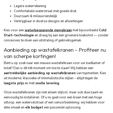
Lagere waterrekening
Comfortabele waterstraal met goede druk
Duurzaam & milieuvriendelijk
Verkrijgbaar in diverse designs en afwerkingen
Kies voor een
waterbesparende mengkraan
met bijvoorbeeld
Cold
Start-technologie
en draag bij aan een groenere toekomst — zonder
concessies te doen aan uitstraling of gebruiksgemak.
Aanbieding op wastafelkranen – Profiteer nu
van scherpe kortingen!
Bent u op zoek naar een nieuwe wastafelkraan voor uw badkamer of
toilet? Dan is dit hét moment om toe te slaan! Wij hebben een
aantrekkelijke aanbieding op wastafelkranen
van topmerken. Kies
uit moderne, klassieke of minimalistische stijlen – altijd tegen de
laagste prijs
en met
snelle levering
.
Onze wastafelkranen zijn niet alleen stijlvol, maar ook duurzaam en
eenvoudig te installeren. Of u nu gaat voor een kraan met een hoge
uitloop, een watervalstraal of een sensorbediening: wij hebben voor
elke smaak en
elk budget
een passende oplossing.