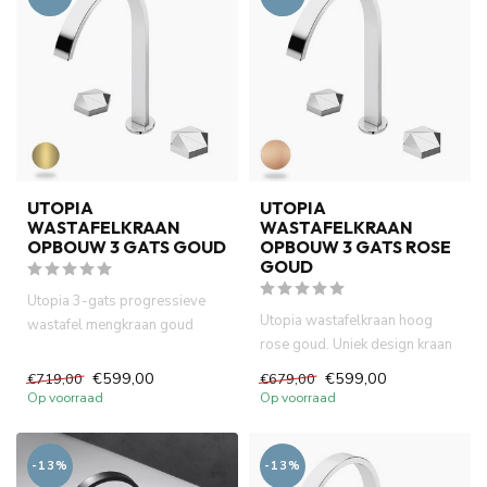
UTOPIA
UTOPIA
WASTAFELKRAAN
WASTAFELKRAAN
OPBOUW 3 GATS GOUD
OPBOUW 3 GATS ROSE
GOUD
Utopia 3-gats progressieve
Utopia wastafelkraan hoog
wastafel mengkraan goud
rose goud. Uniek design kraan
kraangat in het blad. Uniek ...
heeft progressive cont...
€599,00
€599,00
€719,00
€679,00
Op voorraad
Op voorraad
-13%
-13%