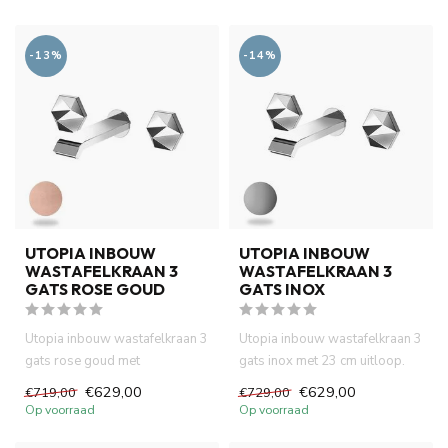
-13%
-14%
UTOPIA INBOUW
UTOPIA INBOUW
WASTAFELKRAAN 3
WASTAFELKRAAN 3
GATS ROSE GOUD
GATS INOX
Utopia inbouw wastafelkraan 3
Utopia inbouw wastafelkraan 3
gats rose goud met
gats inox met 23 cm uitloop.
inbouwdeel complete. het
het uniek design kraa...
€629,00
€629,00
€719,00
€729,00
uniek ...
Op voorraad
Op voorraad