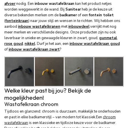
afvoer
nodig. Een
inbouw wastafelkraan
kan het product netjes
worden weggewerkt in de wand. Bij
Sanitear
heb je de keuze uit
diverse bekenden merken om de
badkamer
of een
fontein toilet
(
fonteinkraan
) naar jouw stijl en wensen in te richten. Wij hebben ons
aanbod
inbouw wastafelkranen
met
inbouwdeel
verrijkt met nog
meer merken en verschillende designs. Onze producten zijn nu ook
leverbaar in unieke en gewaagde kleuren in zwart, goud,
gunmetal
,
rose goud
,
nikkel
. Durf je het aan, een
inbouw wastafelkraan goud
of
inbouw wastafelkraan
zwart
?
Welke kleur past bij jou? Bekijk de
mogelijkheden!
Wastafelkraan chroom
Tijdloos en glanzend: chroom is duurzaam, makkelijk te onderhouden
en past in elke badkamerstijl – van modern tot klassiek.Een
chroom
wastafelkraan
is een klassieke en tijdloze keuze voor de badkamer.