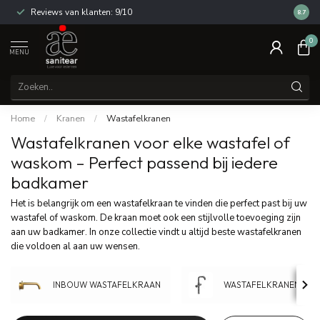
14 dagen bedenktijd
8.7
0
MENU
Home
/
Kranen
/
Wastafelkranen
Wastafelkranen voor elke wastafel of
waskom – Perfect passend bij iedere
badkamer
Het is belangrijk om een wastafelkraan te vinden die perfect past bij uw
wastafel of waskom. De kraan moet ook een stijlvolle toevoeging zijn
aan uw badkamer. In onze collectie vindt u altijd beste wastafelkranen
die voldoen al aan uw wensen.
INBOUW WASTAFELKRAAN
WASTAFELKRANEN HO