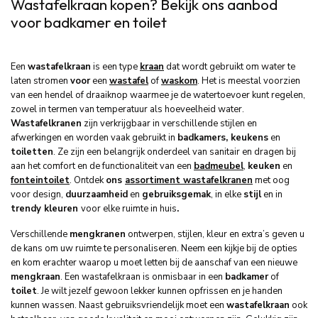
Wastafelkraan kopen? Bekijk ons aanbod
voor badkamer en toilet
Een
wastafelkraan
is een type
kraan
dat wordt gebruikt om water te
laten stromen
voor
een
wastafel
of
waskom
. Het is meestal voorzien
van een hendel of draaiknop waarmee je de watertoevoer kunt regelen,
zowel in termen van temperatuur als hoeveelheid water.
Wastafelkranen
zijn verkrijgbaar in verschillende stijlen en
afwerkingen en worden vaak gebruikt in
badkamers, keukens
en
toiletten
. Ze zijn een belangrijk onderdeel van sanitair en dragen bij
aan het comfort en de functionaliteit van een
badmeubel
,
keuken
en
fonteintoilet
. Ontdek
ons
assortiment wastafelkranen
met oog
voor design,
duurzaamheid
en
gebruiksgemak
, in elke
stijl
en in
trendy kleuren
voor elke ruimte in huis
.
Verschillende
mengkranen
ontwerpen, stijlen, kleur en extra’s geven u
de kans om uw ruimte te personaliseren. Neem een kijkje bij de opties
en kom erachter waarop u moet letten bij de aanschaf van een nieuwe
mengkraan
. Een wastafelkraan is onmisbaar in een
badkamer
of
toilet
. Je wilt jezelf gewoon lekker kunnen opfrissen en je handen
kunnen wassen. Naast gebruiksvriendelijk moet een
wastafelkraan
ook