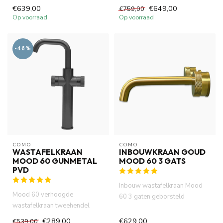
combineert strak design met
gunmetal PVD is volledig van
€639,00
€649,00
€759,00
du...
...
Op voorraad
Op voorraad
-46%
COMO
COMO
WASTAFELKRAAN
INBOUWKRAAN GOUD
MOOD 60 GUNMETAL
MOOD 60 3 GATS
PVD
Inbouw wastafelkraan Mood
Mood 60 verhoogde
60 3 gaten geborsteld
wastafelkraan tweehendel
messing goud PVD is gemaakt
gunmetal PVD met geribbelde
van ...
€289,00
€629,00
€539,00