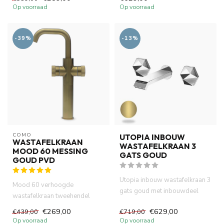
handvatte...
Op voorraad
Op voorraad
-39%
-13%
COMO
UTOPIA INBOUW
WASTAFELKRAAN
WASTAFELKRAAN 3
MOOD 60 MESSING
GATS GOUD
GOUD PVD
Utopia inbouw wastafelkraan 3
Mood 60 verhoogde
gats goud met inbouwdeel
wastafelkraan tweehendel
complete. Het uniek desig...
messing goud PVD met
€269,00
€629,00
€439,00
€719,00
geribbelde handv...
Op voorraad
Op voorraad