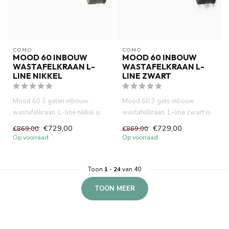
COMO
COMO
MOOD 60 INBOUW
MOOD 60 INBOUW
WASTAFELKRAAN L-
WASTAFELKRAAN L-
LINE NIKKEL
LINE ZWART
Mood 60 3 gaten inbouw
Mood 60 3 gats inbouw
wastafelkraan. L-line nikkel is
wastafelkraan. L-line zwart is
compact (inbouw diepte 5...
compact (inbouw diepte 58 ...
€729,00
€729,00
€869,00
€869,00
Op voorraad
Op voorraad
Toon
1
-
24
van 40
TOON MEER