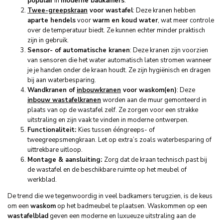
populair
in
moderne badkamers
.
Twee-greepskraan
voor wastafel
: Deze kranen hebben
aparte hendels
voor
warm en koud water
, wat meer controle
over de temperatuur biedt. Ze kunnen echter minder praktisch
zijn in gebruik.
Sensor- of automatische kranen
: Deze kranen zijn voorzien
van sensoren die het water automatisch laten stromen wanneer
je je handen onder de kraan houdt. Ze zijn hygiënisch en dragen
bij aan waterbesparing.
Wandkranen of
inbouwkranen
voor waskom(en)
: Deze
inbouw wastafelkranen
worden aan de muur gemonteerd in
plaats van op de wastafel zelf. Ze zorgen voor een strakke
uitstraling en zijn vaak te vinden in moderne ontwerpen.
Functionaliteit:
Kies tussen ééngreeps- of
tweegreepsmengkraan. Let op extra’s zoals waterbesparing of
uittrekbare uitloop.
Montage & aansluiting:
Zorg dat de kraan technisch past bij
de wastafel en de beschikbare ruimte op het meubel of
werkblad.
De trend die we tegenwoordig in veel badkamers terugzien, is de keus
om een
waskom
op het badmeubel te plaatsen. Waskommen op een
wastafelblad
geven een moderne en luxueuze uitstraling aan de