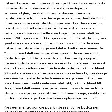
met een diameter van 60 mm zichtbaar zijn. Dit zorgt voor een strakke,
moderne uitstraling die moeiteloos past in uiteenlopende
badkamerstijlen
, van strak modern tot klassiek. Dankzij de
gepatenteerde technologie en het ingenieuze ontwerp heeft de Mood
60 een inbouwdiepte van slechts 58 mm, waardoor deze kraan ook
geschikt is voor badkamers waar ruimte beperkt is. De serie is
verkrijgbaar in diverse stijlvolle afwerkingen, zoals
wastafelkraan
zwart
(
PVD
), geborsteld
nikkel
, geborsteld
gunmetal
,
chroom
,
rose
goud
en
wastafelkraan goud
en chroom, waardoor je de
kraan
makkelijk kunt afstemmen op je
wastafel
en
badkamerinterieur
. De
Mood 60 wastafelkraan
is niet alleen mooi om te zien, maar ook
praktisch in gebruik. De
geribbelde knop
biedt een fijne grip en
precieze controle over de
waterstroom
en
temperatuur
. Daarnaast
sluit de kraan naadloos aan op andere elementen uit de
Como Mood
60 wastafelkraan collectie
, zoals inbouw
douchesets
, waardoor je
een samenhangend en
luxe badkamerontwerp
creëert. Of je nu een
opzetkom
of een
traditionele wastafel
hebt, de
Como Mood 60
design wastafelkranen
geven je
badkamer
die
moderne
, verfijnde
uitstraling waar je naar op zoek bent. Combineer
design
,
kwaliteit
en
comfort
met de
elegante
en functionele oplossingen van
Como
.
Kies een mengkraan die past bij de rest van je badkamer.