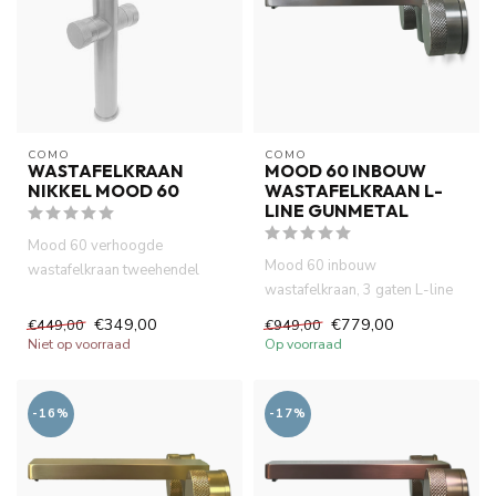
COMO
COMO
WASTAFELKRAAN
MOOD 60 INBOUW
NIKKEL MOOD 60
WASTAFELKRAAN L-
LINE GUNMETAL
Mood 60 verhoogde
Mood 60 inbouw
wastafelkraan tweehendel
wastafelkraan, 3 gaten L-line
nikkel met geribbelde
gunmetal. Compact met een
handvatten. Wat...
€349,00
€779,00
€449,00
€949,00
inbouwdie...
Niet op voorraad
Op voorraad
-16%
-17%