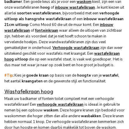
badkamer
. Een goede keus als je voor een
waskom
kiest, zijn een van
onze wastafelkranen
hoog
of
inbouw wastafelkraan
. Je kunt kiezen uit
allerlei
soorten
wastafelkranen
, bijvoorbeeld met een
verhoogde
uitloop als hansgrohe wastafelkraan
of een
inbouw wastafelkraan
21cm uitloop
Como Mood 60 die uit de muur komt. Een
inbouw
wastafelkraan
of
fonteinkraan
waar alleen de uitlopen van zichtbaar
zijn, hebben als voordeel dat je niet hoeft schoon te maken in
vervelende hoekjes. Deze wandwastafelkranen zijn dus veel
gemakkelijker in onderhoud.
Verhoogde wastafelkraan
zijn dan weer
uitstekend geschikt voor wastafels met kraangat. Een
wastafelkraan
hoog
uitloop
die op een wastafel staat, is vaak wel goedkoper. Het is
dus maar net waar je naar op zoek bent en hoe groot je budget is.
#Tip
:
Kies je
goede
kraan
op basis van de
hoogte
van je
wastafel
,
het aantal
kraangaten
en de gewenste stijl en functionaliteit.
Wastafelkraan hoog
Maak uw badkamer of fontein toilet compleet met een verhoogde
wastafelkraan! Een
verhoogde wastafelkraan
is ideaal in gebruik te
nemen bij een opbouw
waskom
. Deze hogere kranen zijn bedoeld voor
waskommen die hoger zitten dan alle andere
wasbakken
. Deze kranen
hebben normaal 1 knop. De verhoogde wastafelkranen kenmerken zich
door hun hoogte en komen daarbij makkelijk tot boven de waskom.