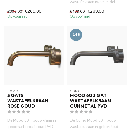
wastafelkraan tweehendel
zwart met geribbelde
rose goud PVD met geribbelde
handvatten. ...
€269,00
€289,00
€399,00
€439,00
handvatt...
Op voorraad
Op voorraad
-14%
COMO
COMO
3 GATS
MOOD 60 3 GAT
WASTAFELKRAAN
WASTAFELKRAAN
ROSE GOUD
GUNMETAL PVD
De Mood 60 inbouwkraan in
De Como Mood 60 inbouw
geborsteld roségoud PVD
wastafelkraan in geborsteld