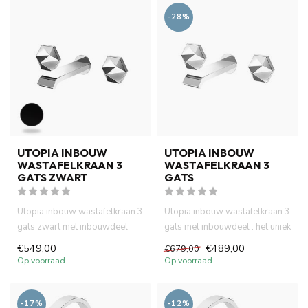
-28%
UTOPIA INBOUW
UTOPIA INBOUW
WASTAFELKRAAN 3
WASTAFELKRAAN 3
GATS ZWART
GATS
Utopia inbouw wastafelkraan 3
Utopia inbouw wastafelkraan 3
gats zwart met inbouwdeel
gats met inbouwdeel . het uniek
complete. Het uniek desi...
design kraan heef...
€549,00
€489,00
€679,00
Op voorraad
Op voorraad
-17%
-12%