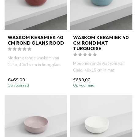
WASKOM KERAMIEK 40
WASKOM KERAMIEK 40
CM ROND GLANS ROOD
CM ROND MAT
TURQUOISE
Moderne ronde waskom van
Moderne ronde waskom van
Cielo, 40x15 cm in hoogglans
Cielo, 40x15 cm in mat
rood. Italiaans design, ho...
turquoise. Italiaans design,
€469,00
€639,00
hog...
Op voorraad
Op voorraad