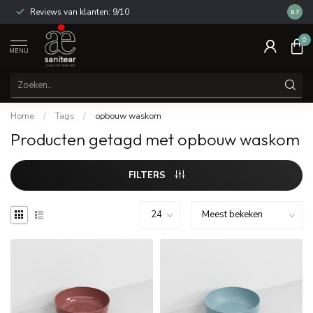
Reviews van klanten: 9/10
14 dag
8.7
0
MENU
Home
/
Tags
/
opbouw waskom
Producten getagd met opbouw waskom
FILTERS