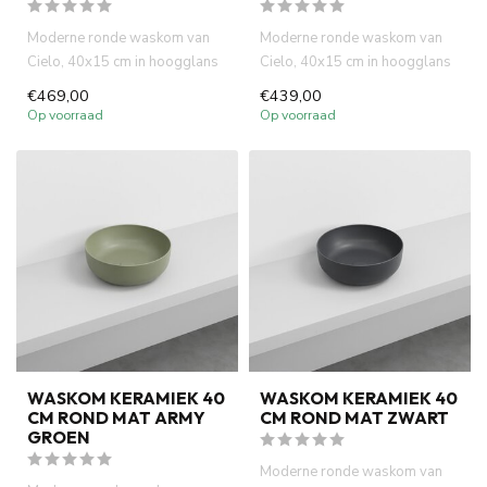
Moderne ronde waskom van
Moderne ronde waskom van
Cielo, 40x15 cm in hoogglans
Cielo, 40x15 cm in hoogglans
antraciet. Italiaans desi...
wit. Italiaans design, hog...
€469,00
€439,00
Op voorraad
Op voorraad
WASKOM KERAMIEK 40
WASKOM KERAMIEK 40
CM ROND MAT ARMY
CM ROND MAT ZWART
GROEN
Moderne ronde waskom van