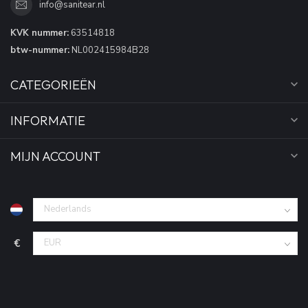
info@sanitear.nl
KVK nummer:
63514818
btw-nummer:
NL002415984B28
CATEGORIEËN
INFORMATIE
MIJN ACCOUNT
€