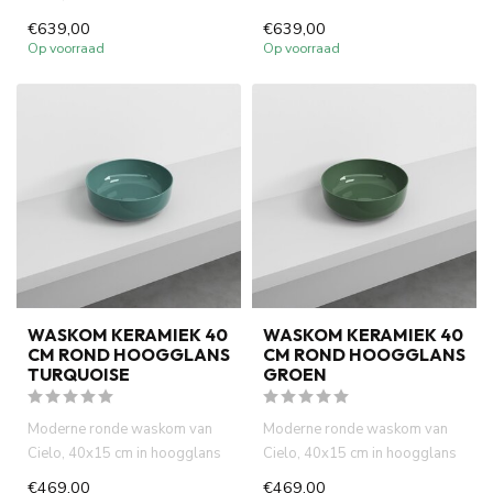
antraciet. Italiaans des...
€639,00
€639,00
Op voorraad
Op voorraad
WASKOM KERAMIEK 40
WASKOM KERAMIEK 40
CM ROND HOOGGLANS
CM ROND HOOGGLANS
TURQUOISE
GROEN
Moderne ronde waskom van
Moderne ronde waskom van
Cielo, 40x15 cm in hoogglans
Cielo, 40x15 cm in hoogglans
turquoise. Italiaans desig...
groen. Italiaans design, ...
€469,00
€469,00