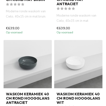
ANTRACIET
Moderne ronde waskom van
Moderne ronde waskom van
Cielo, 40x15 cm in mat bruin.
Cielo, 40x15 cm in mat
Italiaans design, hoge k...
antraciet. Italiaans design,
€639,00
€639,00
hog...
Op voorraad
Op voorraad
WASKOM KERAMIEK 40
WASKOM KERAMIEK 40
CM ROND HOOGGLANS
CM ROND HOOGGLANS
ANTRACIET
WIT