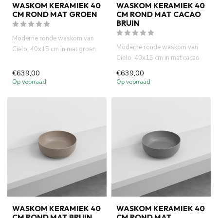
WASKOM KERAMIEK 40
WASKOM KERAMIEK 40
CM ROND MAT GROEN
CM ROND MAT CACAO
BRUIN
Moderne ronde waskom van
Moderne ronde waskom van
Cielo, 40x15 cm in mat groen.
Cielo, 40x15 cm in mat cacao
Italiaans design, hoge k...
bruin. Italiaans design, h...
€639,00
€639,00
Op voorraad
Op voorraad
WASKOM KERAMIEK 40
WASKOM KERAMIEK 40
CM ROND MAT BRUIN
CM ROND MAT