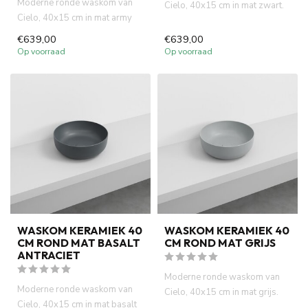
Moderne ronde waskom van
Cielo, 40x15 cm in mat zwart.
Cielo, 40x15 cm in mat army
Italiaans design, hoge kw...
groen. Italiaans design, ho...
€639,00
€639,00
Op voorraad
Op voorraad
WASKOM KERAMIEK 40
WASKOM KERAMIEK 40
CM ROND MAT BASALT
CM ROND MAT GRIJS
ANTRACIET
Moderne ronde waskom van
Moderne ronde waskom van
Cielo, 40x15 cm in mat grijs.
Cielo, 40x15 cm in mat basalt
Italiaans design, hoge k...