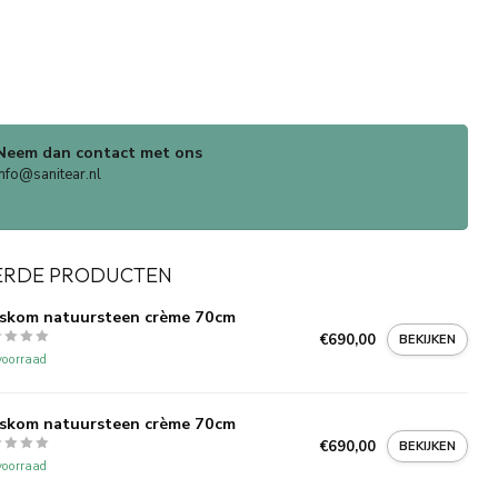
Neem dan contact met ons
info@sanitear.nl
ERDE PRODUCTEN
skom natuursteen crème 70cm
€690,00
BEKIJKEN
oorraad
skom natuursteen crème 70cm
€690,00
BEKIJKEN
oorraad