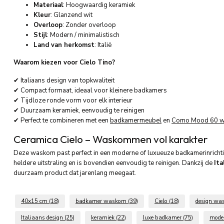
Materiaal
: Hoogwaardig keramiek
Kleur
: Glanzend wit
Overloop
: Zonder overloop
Stijl
: Modern / minimalistisch
Land van herkomst
: Italië
Waarom kiezen voor Cielo Tino?
✔ Italiaans design van topkwaliteit
✔ Compact formaat, ideaal voor kleinere badkamers
✔ Tijdloze ronde vorm voor elk interieur
✔ Duurzaam keramiek, eenvoudig te reinigen
✔ Perfect te combineren met een
badkamermeubel
en
Como Mood 60 w
Ceramica Cielo – Waskommen vol karakter
Deze waskom past perfect in een moderne of luxueuze badkamerinricht
heldere uitstraling en is bovendien eenvoudig te reinigen. Dankzij de
Ita
duurzaam product dat jarenlang meegaat.
40x15 cm
(18)
badkamer waskom
(39)
Cielo
(18)
design w
Italiaans design
(25)
keramiek
(22)
luxe badkamer
(75)
mode