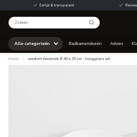
Eerlijk & transparant
Review
Alle categorieën
Badkamerideeën
Advies
Kl
Home
/
waskom keramiek Ø 40 x 15 cm - hoogglans wit