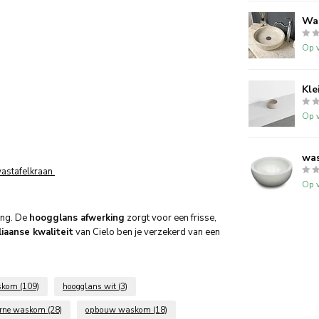
Wa
Op v
Kle
Op v
was
astafelkraan
Op v
ing. De
hoogglans afwerking
zorgt voor een frisse,
liaanse kwaliteit
van Cielo ben je verzekerd van een
askom
(109)
hoogglans wit
(3)
rne waskom
(28)
opbouw waskom
(18)