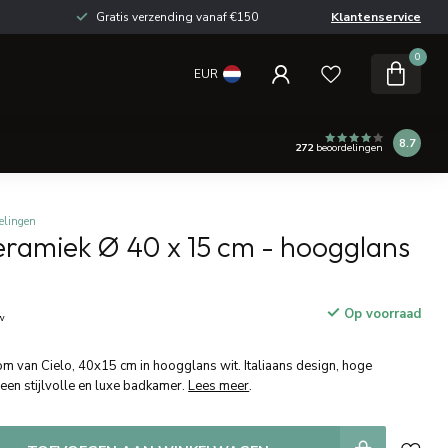
Gratis verzending vanaf €150
Klantenservice
0
EUR
8.7
272
beoordelingen
elingen
ramiek Ø 40 x 15 cm - hoogglans
Op voorraad
tw
 van Cielo, 40x15 cm in hoogglans wit. Italiaans design, hoge
r een stijlvolle en luxe badkamer.
Lees meer
.