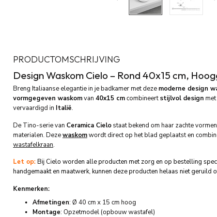
PRODUCTOMSCHRIJVING
Design Waskom Cielo – Rond 40x15 cm, Hoog
Breng Italiaanse elegantie in je badkamer met deze
moderne design w
vormgegeven waskom
van
40x15 cm
combineert
stijlvol design
me
vervaardigd in
Italië
.
De Tino-serie van
Ceramica Cielo
staat bekend om haar zachte vormen, 
materialen. Deze
waskom
wordt direct op het blad geplaatst en combin
wastafelkraan
.
Let op:
Bij Cielo worden alle producten met zorg en op bestelling spe
handgemaakt en maatwerk, kunnen deze producten helaas niet geruild o
Kenmerken:
Afmetingen
: Ø 40 cm x 15 cm hoog
Montage
: Opzetmodel (opbouw wastafel)