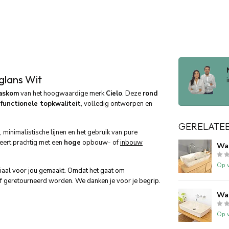
glans Wit
askom
van het hoogwaardige merk
Cielo
. Deze
rond
t
functionele topkwaliteit
, volledig ontworpen en
GERELATE
minimalistische lijnen en het gebruik van pure
eert prachtig met een
hoge
opbouw- of
inbouw
Wa
Op v
ciaal voor jou gemaakt. Omdat het gaat om
f geretourneerd worden. We danken je voor je begrip.
Wa
Op v