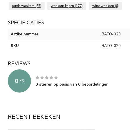
ronde waskom
(65)
waskom kopen
(177)
witte waskom
(6)
SPECIFICATIES
Artikelnummer
BATO-020
SKU
BATO-020
REVIEWS
0
/
5
0
sterren op basis van
0
beoordelingen
RECENT BEKEKEN