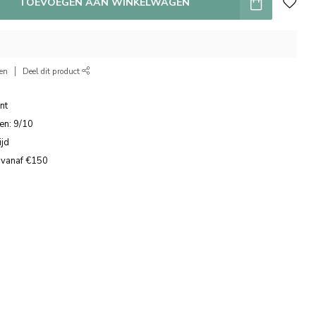
TOEVOEGEN AAN WINKELWAGEN
ken
Deel dit product
nt
en: 9/10
ijd
 vanaf €150