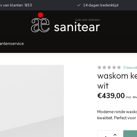
s van klanten: 9/10
14 dagen bedenktijd
antenservice
0 beoord
waskom ke
wit
€439,00
Incl. b
Moderne ronde waskom
kwaliteit. Perfect voo