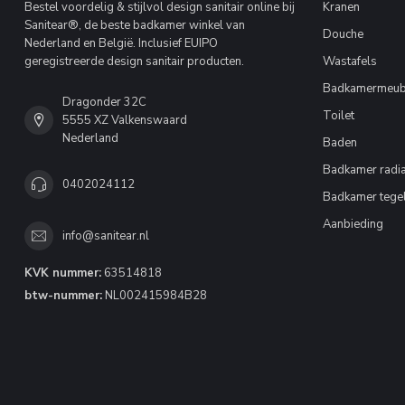
Bestel voordelig & stijlvol design sanitair online bij
Kranen
Sanitear®, de beste badkamer winkel van
Douche
Nederland en België. Inclusief EUIPO
geregistreerde design sanitair producten.
Wastafels
Badkamermeub
Dragonder 32C
Toilet
5555 XZ Valkenswaard
Nederland
Baden
Badkamer radia
0402024112
Badkamer tege
Aanbieding
info@sanitear.nl
KVK nummer:
63514818
btw-nummer:
NL002415984B28