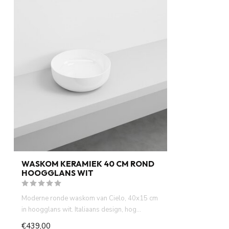
WASKOM KERAMIEK 40 CM ROND
HOOGGLANS WIT
Moderne ronde waskom van Cielo, 40x15 cm
in hoogglans wit. Italiaans design, hog...
€439,00