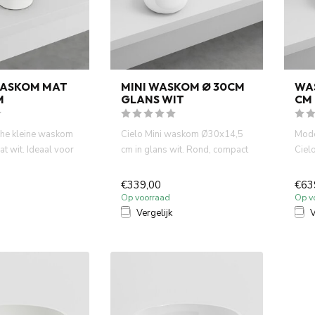
WASKOM MAT
MINI WASKOM Ø 30CM
WA
M
GLANS WIT
CM
che kleine waskom
Cielo Mini waskom Ø30x14,5
Mode
t wit. Ideaal voor
cm in glans wit. Rond, compact
Ciel
en ...
en modern. Perfect voo...
Itali
€339,00
€63
Op voorraad
Op v
Vergelijk
V