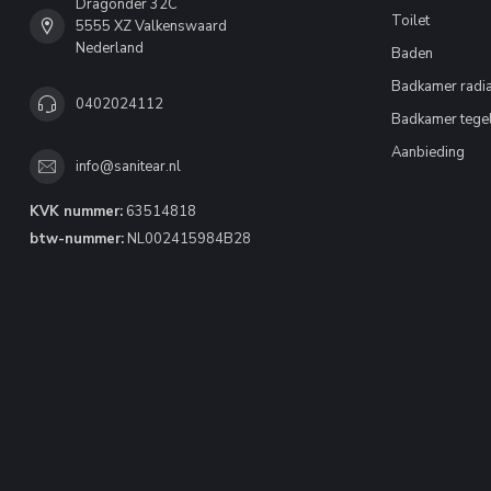
Dragonder 32C
Toilet
5555 XZ Valkenswaard
Nederland
Baden
Badkamer radia
0402024112
Badkamer tege
Aanbieding
info@sanitear.nl
KVK nummer:
63514818
btw-nummer:
NL002415984B28