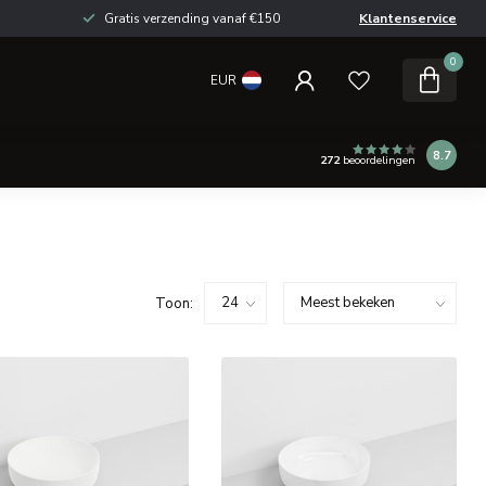
Gratis verzending vanaf €150
Klantenservice
0
EUR
8.7
272
beoordelingen
Toon: