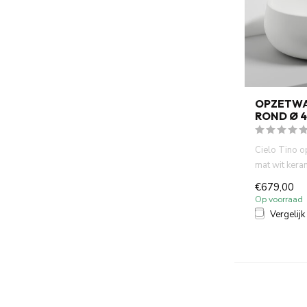
OPZETWA
ROND Ø 4
Cielo Tino o
mat wit kera
cm. Italiaans
€679,00
Op voorraad
Vergelijk