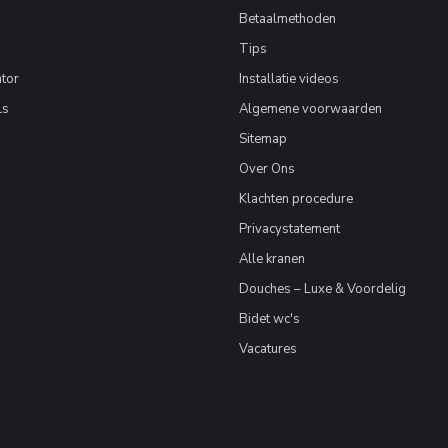
Betaalmethoden
Tips
tor
Installatie videos
ls
Algemene voorwaarden
Sitemap
Over Ons
Klachten procedure
Privacystatement
Alle kranen
Douches – Luxe & Voordelig
Bidet wc's
Vacatures