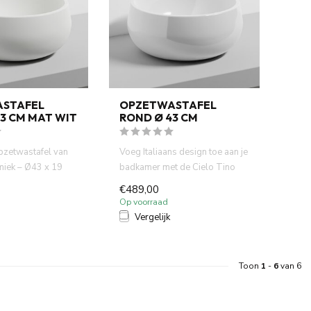
STAFEL
OPZETWASTAFEL
3 CM MAT WIT
ROND Ø 43 CM
pzetwastafel van
Voeg Italiaans design toe aan je
miek – Ø43 x 19
badkamer met de Cielo Tino
 design me...
opzetwastafel. Ronde...
€489,00
Op voorraad
Vergelijk
Toon
1
-
6
van 6