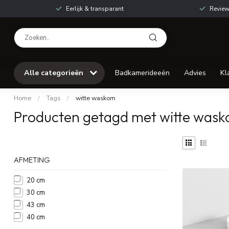
Eerlijk & transparant
Review
Alle categorieën
Badkamerideeën
Advies
Kl
Home
/
Tags
/
witte waskom
Producten getagd met witte was
AFMETING
20 cm
30 cm
43 cm
40 cm