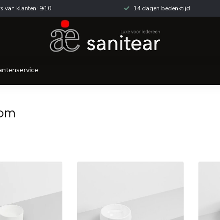
s van klanten: 9/10
14 dagen bedenktijd
antenservice
kom