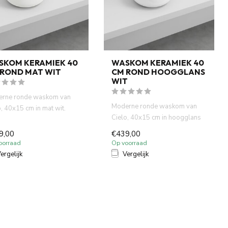
SKOM KERAMIEK 40
WASKOM KERAMIEK 40
 ROND MAT WIT
CM ROND HOOGGLANS
WIT
rne ronde waskom van
Moderne ronde waskom van
o, 40x15 cm in mat wit.
Cielo, 40x15 cm in hoogglans
aans design, hoge kwal...
wit. Italiaans design, hog...
9,00
€439,00
oorraad
Op voorraad
ergelijk
Vergelijk