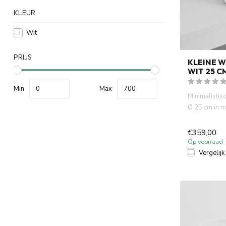
KLEUR
Wit
PRIJS
KLEINE 
WIT 25 C
Min
Max
Minimalistis
Ø 25 cm in ma
fontein toilett
€359,00
Op voorraad
Vergelijk