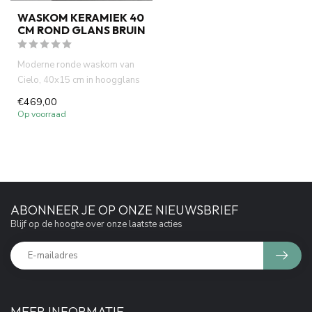
WASKOM KERAMIEK 40
CM ROND GLANS BRUIN
Moderne ronde waskom van
Cielo, 40x15 cm in hoogglans
bruin. Italiaans design, h...
€469,00
Op voorraad
ABONNEER JE OP ONZE NIEUWSBRIEF
Blijf op de hoogte over onze laatste acties
MEER INFORMATIE