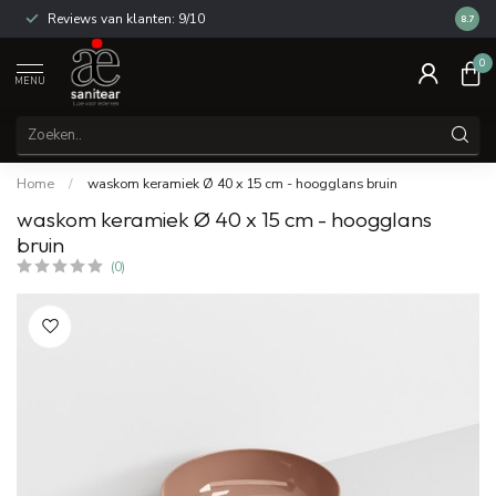
Reviews van klanten: 9/10
14 dag
8.7
0
MENU
Home
/
waskom keramiek Ø 40 x 15 cm - hoogglans bruin
waskom keramiek Ø 40 x 15 cm - hoogglans
bruin
(0)