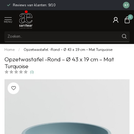
Reviews van klanten: 9/10
14 dag
8.7
0
MENU
Home
/
Opzetwastafel -Rond – Ø 43 x 19 cm – Mat Turquoise
Opzetwastafel -Rond – Ø 43 x 19 cm – Mat
Turquoise
(0)