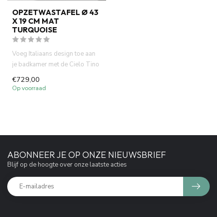
OPZETWASTAFEL Ø 43
X 19 CM MAT
TURQUOISE
Voeg Italiaans design toe aan
je badkamer met de Cielo Tino
opzetwastafel. Ronde...
€729,00
Op voorraad
ABONNEER JE OP ONZE NIEUWSBRIEF
Blijf op de hoogte over onze laatste acties