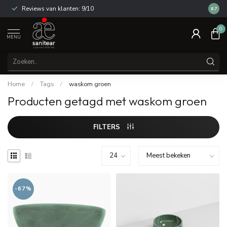
Reviews van klanten: 9/10
14 dag
8.7
0
MENU
Home
/
Tags
/
waskom groen
Producten getagd met waskom groen
FILTERS
-67%