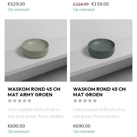
opzetwastafel. Ronde...
natuurlijke ...
€529,00
€159,00
€319,00
Op voorraad
Op voorraad
WASKOM ROND 45 CM
WASKOM ROND 45 CM
MAT ARMY GROEN
MAT GROEN
Cielo waskom Ø45x15 cm in
Cielo waskom Ø45x15 cm in
mat army groen. Rond, modern
mat groen. Rond, modern
design van Italiaanse top...
design van Italiaanse
€690,00
€690,00
topkwali...
Op voorraad
Op voorraad