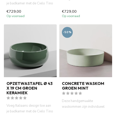
je badkamer met de Cielo Tino
cm. Italiaans design ...
opzetwastafel. Ronde...
€729,00
€729,00
Op voorraad
Op voorraad
-50%
OPZETWASTAFEL Ø 43
CONCRETE WASKOM
X 19 CM GROEN
GROEN MINT
KERAMIEK
Deze handgemaakte
Voeg Italiaans design toe aan
waskommen zijn individueel
je badkamer met de Cielo Tino
gemaakt en geverfd met