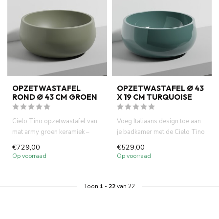
OPZETWASTAFEL
OPZETWASTAFEL Ø 43
ROND Ø 43 CM GROEN
X 19 CM TURQUOISE
Cielo Tino opzetwastafel van
Voeg Italiaans design toe aan
mat army groen keramiek –
je badkamer met de Cielo Tino
Ø43 x 19 cm. Italiaans de...
opzetwastafel. Ronde...
€729,00
€529,00
Op voorraad
Op voorraad
Toon
1
-
22
van 22