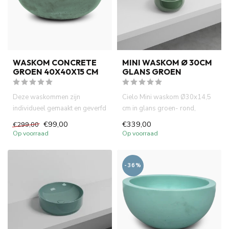
WASKOM CONCRETE
MINI WASKOM Ø 30CM
GROEN 40X40X15 CM
GLANS GROEN
Deze waskommen zijn
Cielo Mini waskom Ø30x14,5
individueel gemaakt en geverfd
cm in glans groen- rond,
met natuurlijke verf. Dit zor...
compact en modern. Perfect v...
€99,00
€339,00
€299,00
Op voorraad
Op voorraad
-36%