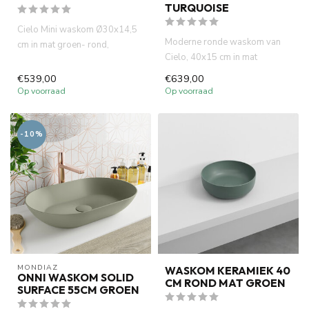
TURQUOISE
Cielo Mini waskom Ø30x14,5
Moderne ronde waskom van
cm in mat groen- rond,
Cielo, 40x15 cm in mat
compact en modern. Perfect
turquoise. Italiaans design,
voo...
€539,00
€639,00
hog...
Op voorraad
Op voorraad
-10%
MONDIAZ
WASKOM KERAMIEK 40
ONNI WASKOM SOLID
CM ROND MAT GROEN
SURFACE 55CM GROEN