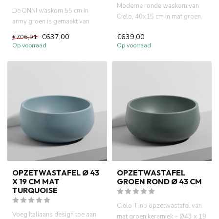
Moderne ronde waskom van
De ONNI waskom 55 cm in
Cielo, 40x15 cm in mat groen.
army groen is gemaakt van
Italiaans design, hoge k...
duurzaam solid surface
€637,00
€639,00
€706,91
materia...
Op voorraad
Op voorraad
OPZETWASTAFEL Ø 43
OPZETWASTAFEL
X 19 CM MAT
GROEN ROND Ø 43 CM
TURQUOISE
Cielo Tino opzetwastafel van
Voeg Italiaans design toe aan
mat groen keramiek – Ø43 x 19