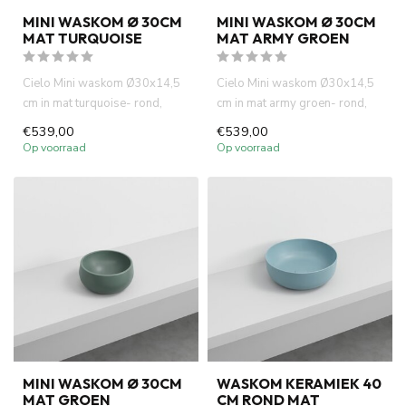
MINI WASKOM Ø 30CM
MINI WASKOM Ø 30CM
MAT TURQUOISE
MAT ARMY GROEN
Cielo Mini waskom Ø30x14,5
Cielo Mini waskom Ø30x14,5
cm in mat turquoise- rond,
cm in mat army groen- rond,
compact en modern. Perfect...
compact en modern. Perfec...
€539,00
€539,00
Op voorraad
Op voorraad
MINI WASKOM Ø 30CM
WASKOM KERAMIEK 40
MAT GROEN
CM ROND MAT