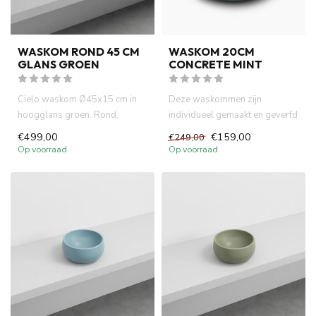
WASKOM ROND 45 CM
WASKOM 20CM
GLANS GROEN
CONCRETE MINT
Cielo waskom Ø45x15 cm in
Deze waskommen zijn
hoogglans groen. Rond,
individueel gemaakt en geverfd
modern design van Italiaanse
met natuurlijke verf. Dit zor...
€499,00
€159,00
€249,00
to...
Op voorraad
Op voorraad