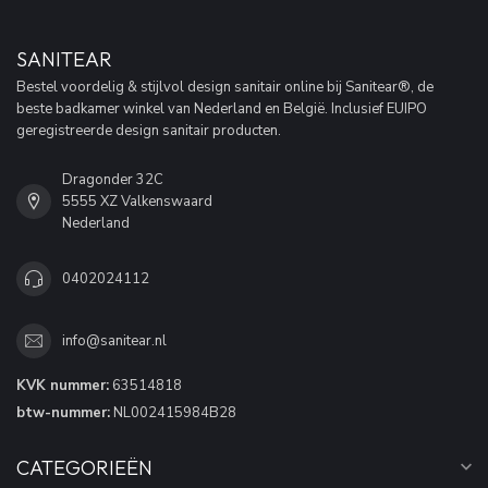
SANITEAR
Bestel voordelig & stijlvol design sanitair online bij Sanitear®, de
beste badkamer winkel van Nederland en België. Inclusief EUIPO
geregistreerde design sanitair producten.
Dragonder 32C
5555 XZ Valkenswaard
Nederland
0402024112
info@sanitear.nl
KVK nummer:
63514818
btw-nummer:
NL002415984B28
CATEGORIEËN