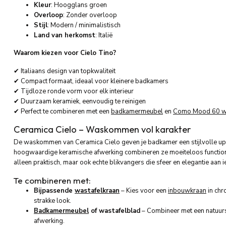
Kleur
: Hoogglans groen
Overloop
: Zonder overloop
Stijl
: Modern / minimalistisch
Land van herkomst
: Italië
Waarom kiezen voor Cielo Tino?
✔ Italiaans design van topkwaliteit
✔ Compact formaat, ideaal voor kleinere badkamers
✔ Tijdloze ronde vorm voor elk interieur
✔ Duurzaam keramiek, eenvoudig te reinigen
✔ Perfect te combineren met een
badkamermeubel
en
Como Mood 60 w
Ceramica Cielo – Waskommen vol karakter
De waskommen van Ceramica Cielo geven je badkamer een stijlvolle upg
hoogwaardige keramische afwerking combineren ze moeiteloos function
alleen praktisch, maar ook echte blikvangers die sfeer en elegantie aan 
Te combineren met:
Bijpassende
wastafelkraan
– Kies voor een
inbouwkraan
in ch
strakke look.
Badkamermeubel
of wastafelblad
– Combineer met een natuurst
afwerking.