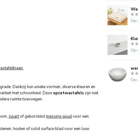
Wa
Op v
Kle
Op v
astafelkraan
was
Op v
rade. Dankzij hun unieke vormen, diverse kleuren en
aliteit met schoonheid. Deze
opzetwastafels
zijn niet
iedere ruimte toevoegen.
room,
zwart
of geborsteld
messing goud
voor een
enen, houten of solid surface blad voor een luxe