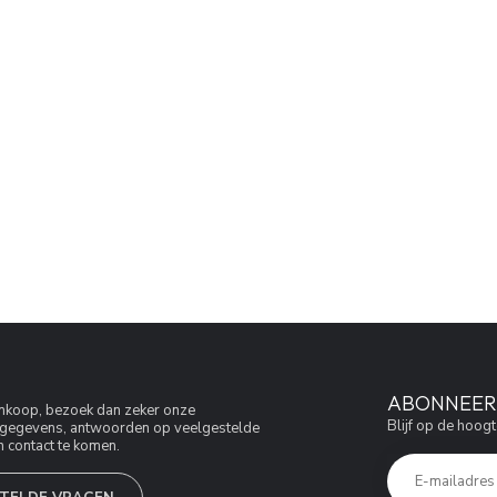
ABONNEER 
aankoop, bezoek dan zeker onze
Blijf op de hoogt
jfsgegevens, antwoorden op veelgestelde
 contact te komen.