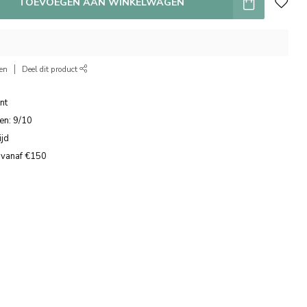
TOEVOEGEN AAN WINKELWAGEN
ken
Deel dit product
nt
en: 9/10
ijd
 vanaf €150