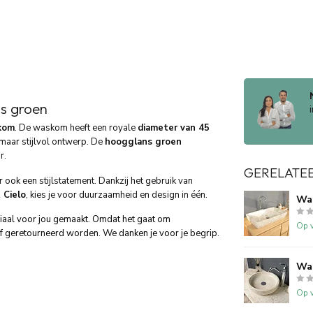
s groen
kom
. De waskom heeft een royale
diameter van 45
 maar stijlvol ontwerp. De
hoogglans groen
r.
GERELATE
 ook een stijlstatement. Dankzij het gebruik van
t Cielo
, kies je voor duurzaamheid en design in één.
Wa
ciaal voor jou gemaakt. Omdat het gaat om
Op v
f geretourneerd worden. We danken je voor je begrip.
Wa
Op v