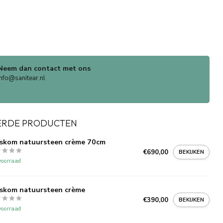
Neem dan contact met ons
info@sanitear.nl
ERDE PRODUCTEN
skom natuursteen crème 70cm
€690,00
BEKIJKEN
oorraad
skom natuursteen crème
€390,00
BEKIJKEN
oorraad