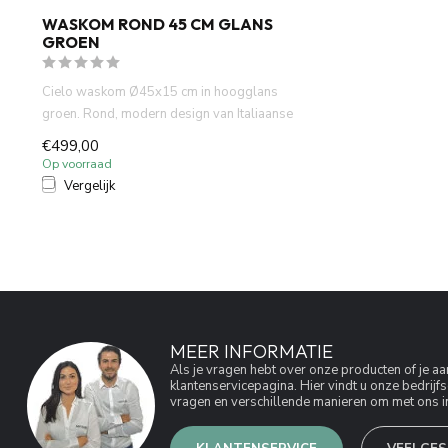
WASKOM ROND 45 CM GLANS
GROEN
Cielo waskom Ø45x15 cm in hoogglans
groen. Rond, modern design van Italiaanse
to...
€499,00
Op voorraad
Vergelijk
MEER INFORMATIE
Als je vragen hebt over onze producten of je 
klantenservicepagina. Hier vindt u onze bedri
vragen en verschillende manieren om met ons in