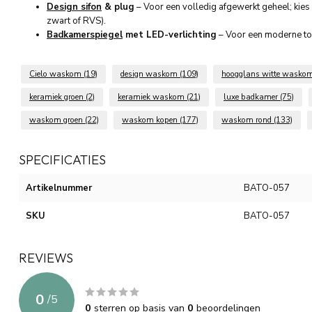
Design sifon
& plug
– Voor een volledig afgewerkt geheel; kies bi
zwart of RVS).
Badkamerspiegel
met LED-verlichting
– Voor een moderne tou
Cielo waskom
(19)
design waskom
(109)
hoogglans witte wasko
keramiek groen
(2)
keramiek waskom
(21)
luxe badkamer
(75)
waskom groen
(22)
waskom kopen
(177)
waskom rond
(133)
SPECIFICATIES
Artikelnummer
BATO-057
SKU
BATO-057
REVIEWS
0
/
5
0
sterren op basis van
0
beoordelingen