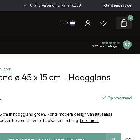
Gratis verzending vanaf €150
Klantenservice
0
EUR
8.7
272
beoordelingen
elingen
nd ø 45 x 15 cm - Hoogglans
Op voorraad
tw
cm in hoogglans groen. Rond, modern design van Italiaanse
oor een luxe en stijlvolle badkamerinrichting.
Lees meer
.