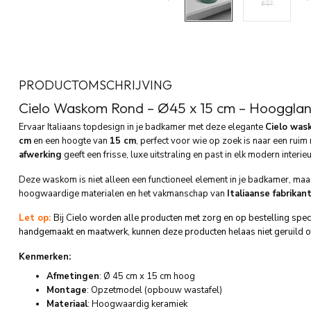
PRODUCTOMSCHRIJVING
Cielo Waskom Rond – Ø45 x 15 cm – Hoogglan
Ervaar Italiaans topdesign in je badkamer met deze elegante
Cielo was
cm
en een hoogte van
15 cm
, perfect voor wie op zoek is naar een ruim
afwerking
geeft een frisse, luxe uitstraling en past in elk modern interieu
Deze waskom is niet alleen een functioneel element in je badkamer, maar
hoogwaardige materialen en het vakmanschap van
Italiaanse fabrikan
Let op:
Bij Cielo worden alle producten met zorg en op bestelling spe
handgemaakt en maatwerk, kunnen deze producten helaas niet geruild o
Kenmerken:
Afmetingen
: Ø 45 cm x 15 cm hoog
Montage
: Opzetmodel (opbouw wastafel)
Materiaal
: Hoogwaardig keramiek