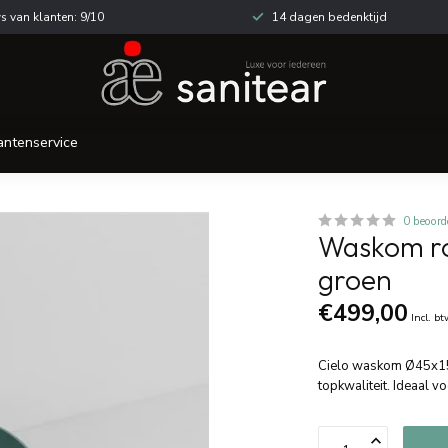
s van klanten: 9/10
14 dagen bedenktijd
antenservice
0 beoord
Waskom ro
groen
€499,00
Incl. b
Cielo waskom Ø45x15 
topkwaliteit. Ideaal v