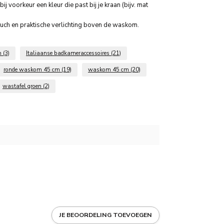
j voorkeur een kleur die past bij je kraan (bijv. mat
ch en praktische verlichting boven de waskom.
m
(3)
Italiaanse badkameraccessoires
(21)
ronde waskom 45 cm
(19)
waskom 45 cm
(20)
wastafel groen
(2)
JE BEOORDELING TOEVOEGEN