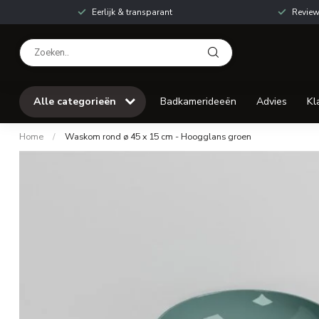
Eerlijk & transparant
Review
Alle categorieën
Badkamerideeën
Advies
Kl
Home
/
Waskom rond ø 45 x 15 cm - Hoogglans groen