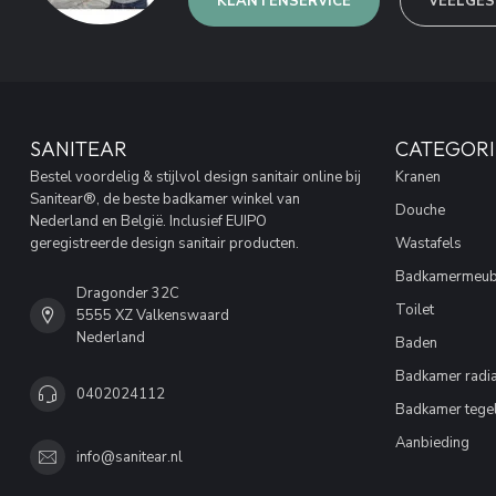
KLANTENSERVICE
VEELGES
SANITEAR
CATEGORI
Bestel voordelig & stijlvol design sanitair online bij
Kranen
Sanitear®, de beste badkamer winkel van
Douche
Nederland en België. Inclusief EUIPO
geregistreerde design sanitair producten.
Wastafels
Badkamermeub
Dragonder 32C
Toilet
5555 XZ Valkenswaard
Nederland
Baden
Badkamer radia
0402024112
Badkamer tege
Aanbieding
info@sanitear.nl