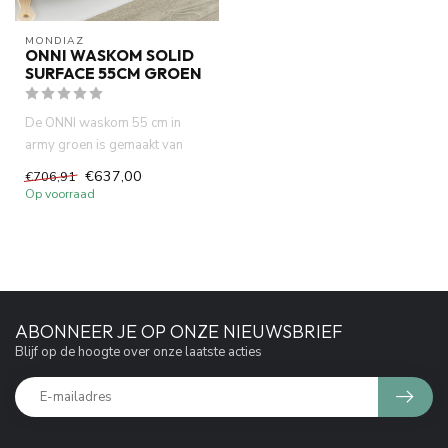
MONDIAZ
ONNI WASKOM SOLID
SURFACE 55CM GROEN
De ONNI waskom 55 cm in
army groen is gemaakt van
duurzaam solid surface
€637,00
€706,91
materia...
Op voorraad
ABONNEER JE OP ONZE NIEUWSBRIEF
Blijf op de hoogte over onze laatste acties