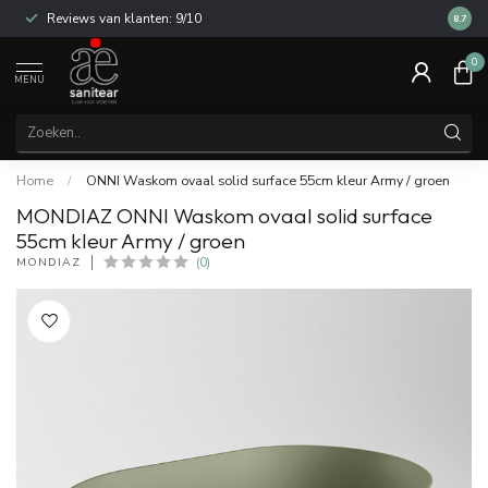
Reviews van klanten: 9/10
14 dag
8.7
0
MENU
Home
/
ONNI Waskom ovaal solid surface 55cm kleur Army / groen
MONDIAZ ONNI Waskom ovaal solid surface
55cm kleur Army / groen
MONDIAZ
(0)