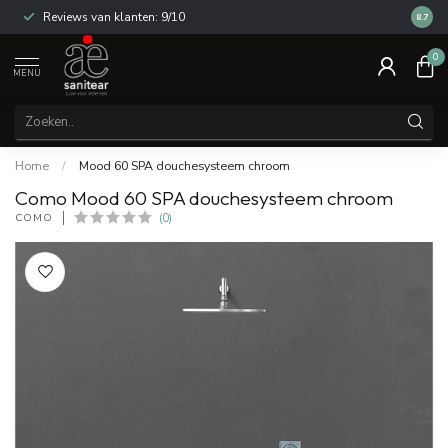
Reviews van klanten: 9/10
14 dag
8.7
0
MENU
Home
/
Mood 60 SPA douchesysteem chroom
Como Mood 60 SPA douchesysteem chroom
COMO
(0)