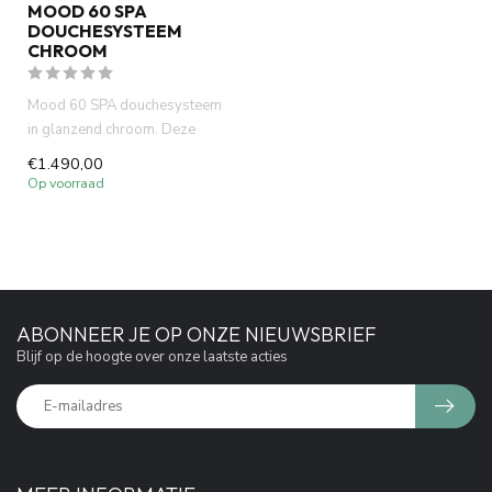
MOOD 60 SPA
DOUCHESYSTEEM
CHROOM
Mood 60 SPA douchesysteem
in glanzend chroom. Deze
complete set bevat een
€1.490,00
ingebo...
Op voorraad
ABONNEER JE OP ONZE NIEUWSBRIEF
Blijf op de hoogte over onze laatste acties