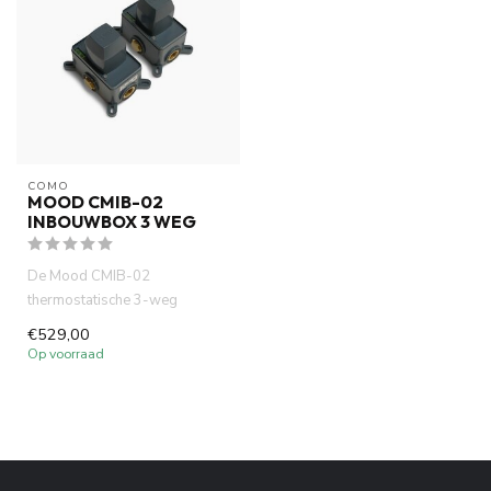
COMO
MOOD CMIB-02
INBOUWBOX 3 WEG
De Mood CMIB-02
thermostatische 3-weg
inbouwdeel set is de perfecte
€529,00
oplossing vo...
Op voorraad