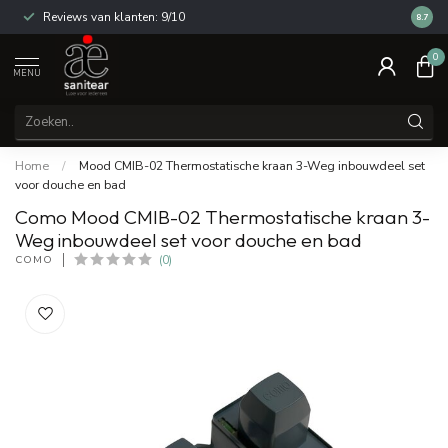
Reviews van klanten: 9/10
14 dag
8.7
0
MENU
Home
/
Mood CMIB-02 Thermostatische kraan 3-Weg inbouwdeel set
voor douche en bad
Como Mood CMIB-02 Thermostatische kraan 3-
Weg inbouwdeel set voor douche en bad
COMO
(0)