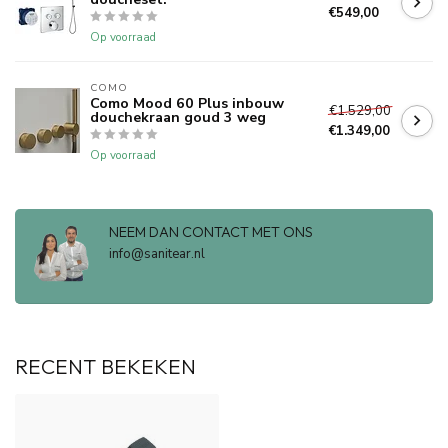
€549,00
Op voorraad
COMO
Como Mood 60 Plus inbouw
€1.529,00
douchekraan goud 3 weg
€1.349,00
Op voorraad
NEEM DAN CONTACT MET ONS
info@sanitear.nl
RECENT BEKEKEN