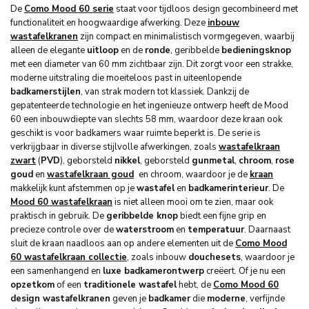
De
Como Mood 60 serie
staat voor tijdloos design gecombineerd met
functionaliteit en hoogwaardige afwerking. Deze
inbouw
wastafelkranen
zijn compact en minimalistisch vormgegeven, waarbij
alleen de elegante
uitloop
en de
ronde
, geribbelde
bedieningsknop
met een diameter van 60 mm zichtbaar zijn. Dit zorgt voor een strakke,
moderne uitstraling die moeiteloos past in uiteenlopende
badkamerstijlen
, van strak modern tot klassiek. Dankzij de
gepatenteerde technologie en het ingenieuze ontwerp heeft de Mood
60 een inbouwdiepte van slechts 58 mm, waardoor deze kraan ook
geschikt is voor badkamers waar ruimte beperkt is. De serie is
verkrijgbaar in diverse stijlvolle afwerkingen, zoals
wastafelkraan
zwart
(
PVD
), geborsteld
nikkel
, geborsteld
gunmetal
,
chroom
,
rose
goud
en
wastafelkraan goud
en chroom, waardoor je de
kraan
makkelijk kunt afstemmen op je
wastafel
en
badkamerinterieur
. De
Mood 60 wastafelkraan
is niet alleen mooi om te zien, maar ook
praktisch in gebruik. De
geribbelde knop
biedt een fijne grip en
precieze controle over de
waterstroom
en
temperatuur
. Daarnaast
sluit de kraan naadloos aan op andere elementen uit de
Como Mood
60 wastafelkraan collectie
, zoals inbouw
douchesets
, waardoor je
een samenhangend en
luxe badkamerontwerp
creëert. Of je nu een
opzetkom
of een
traditionele wastafel
hebt, de
Como Mood 60
design wastafelkranen
geven je
badkamer
die
moderne
, verfijnde