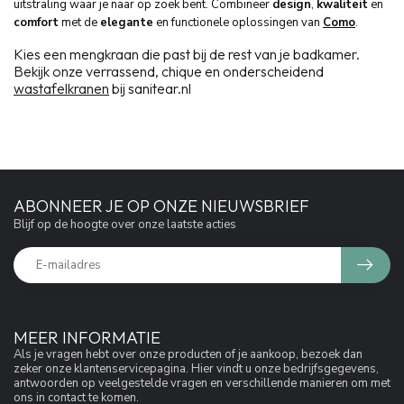
uitstraling waar je naar op zoek bent. Combineer
design
,
kwaliteit
en
comfort
met de
elegante
en functionele oplossingen van
Como
.
Kies een mengkraan die past bij de rest van je badkamer.
Bekijk onze verrassend, chique en onderscheidend
wastafelkranen
bij sanitear.nl
ABONNEER JE OP ONZE NIEUWSBRIEF
Blijf op de hoogte over onze laatste acties
MEER INFORMATIE
Als je vragen hebt over onze producten of je aankoop, bezoek dan
zeker onze klantenservicepagina. Hier vindt u onze bedrijfsgegevens,
antwoorden op veelgestelde vragen en verschillende manieren om met
ons in contact te komen.