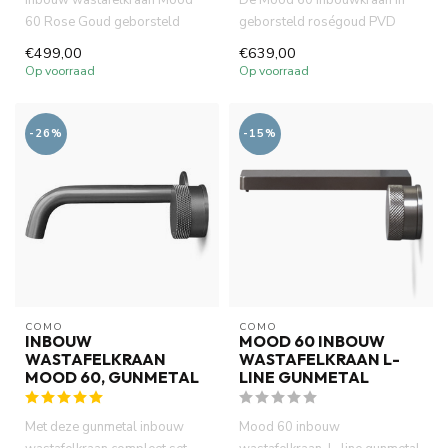
60 Rose Goud geborsteld
geborsteld roségoud PVD
koper PVD is gemaakt van
combineert strak design met
€499,00
€639,00
voll...
du...
Op voorraad
Op voorraad
-26%
-15%
COMO
COMO
INBOUW
MOOD 60 INBOUW
WASTAFELKRAAN
WASTAFELKRAAN L-
MOOD 60, GUNMETAL
LINE GUNMETAL
Met deze gunmetal inbouw
Mood 60 inbouw