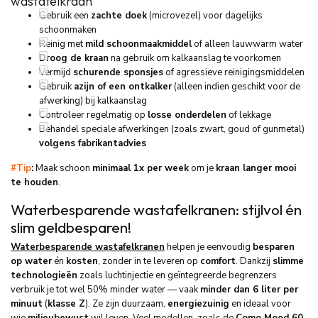
wastafelkraan
Gebruik een
zachte doek
(microvezel) voor dagelijks
schoonmaken
Reinig met
mild schoonmaakmiddel
of alleen lauwwarm water
Droog de kraan
na gebruik om kalkaanslag te voorkomen
Vermijd
schurende sponsjes
of agressieve reinigingsmiddelen
Gebruik
azijn of een ontkalker
(alleen indien geschikt voor de
afwerking) bij kalkaanslag
Controleer regelmatig op
losse onderdelen
of lekkage
Behandel speciale afwerkingen (zoals zwart, goud of gunmetal)
volgens fabrikantadvies
#Tip
:
Maak schoon
minimaal 1x per week
om je
kraan langer mooi
te houden
.
Waterbesparende wastafelkranen: stijlvol én
slim geldbesparen!
Waterbesparende wastafelkranen
helpen je eenvoudig
besparen
op water
én
kosten
, zonder in te leveren op
comfort
. Dankzij
slimme
technologieën
zoals luchtinjectie en geïntegreerde begrenzers
verbruik je tot wel 50% minder water — vaak
minder dan 6 liter per
minuut
(
klasse Z
). Ze zijn duurzaam,
energiezuinig
en ideaal voor
wie
milieubewust
wil leven. Veel modellen, zoals de
Como Mood 60