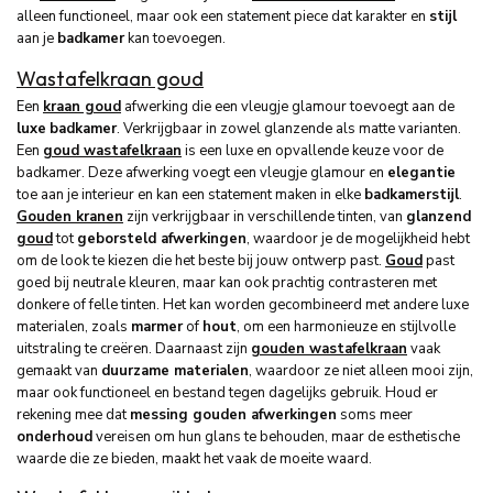
alleen functioneel, maar ook een statement piece dat karakter en
stijl
aan je
badkamer
kan toevoegen.
Wastafelkraan goud
Een
kraan goud
afwerking die een vleugje glamour toevoegt aan de
luxe
badkamer
. Verkrijgbaar in zowel glanzende als matte varianten.
Een
goud wastafelkraan
is een luxe en opvallende keuze voor de
badkamer. Deze afwerking voegt een vleugje glamour en
elegantie
toe aan je interieur en kan een statement maken in elke
badkamerstijl
.
Gouden kranen
zijn verkrijgbaar in verschillende tinten, van
glanzend
goud
tot
geborsteld afwerkingen
, waardoor je de mogelijkheid hebt
om de look te kiezen die het beste bij jouw ontwerp past.
Goud
past
goed bij neutrale kleuren, maar kan ook prachtig contrasteren met
donkere of felle tinten. Het kan worden gecombineerd met andere luxe
materialen, zoals
marmer
of
hout
, om een harmonieuze en stijlvolle
uitstraling te creëren. Daarnaast zijn
gouden wastafelkraan
vaak
gemaakt van
duurzame materialen
, waardoor ze niet alleen mooi zijn,
maar ook functioneel en bestand tegen dagelijks gebruik. Houd er
rekening mee dat
messing gouden afwerkingen
soms meer
onderhoud
vereisen om hun glans te behouden, maar de esthetische
waarde die ze bieden, maakt het vaak de moeite waard.