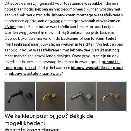
Dit soort kranen zijn gemaakt voor losstaande
wasbakken
die een
hoge kraan nodig hebben en niet gecombineerd kunnen worden met
een wasbak met gaten erin.
Inbouwkraan
montage
wastafelkranen
hebben een aparte, aan de
wand
gevestigde
wasbak
of
waskom
en
afvoer
nodig. Een
inbouw wastafelkraan
kan het product netjes
worden weggewerkt in de wand. Bij
Sanitear
heb je de keuze uit
diverse bekenden merken om de
badkamer
of een
fontein toilet
(
fonteinkraan
) naar jouw stijl en wensen in te richten. Wij hebben ons
aanbod
inbouw wastafelkranen
met
inbouwdeel
verrijkt met nog
meer merken en verschillende designs. Onze producten zijn nu ook
leverbaar in unieke en gewaagde kleuren in zwart, goud,
gunmetal
,
rose goud
,
nikkel
. Durf je het aan, een
inbouw wastafelkraan goud
of
inbouw wastafelkraan
zwart
?
Welke kleur past bij jou? Bekijk de
mogelijkheden!
Wastafelkraan chroom