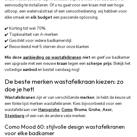
eenvoudig te installeren. Of u nu gaat voor een kraan met een hoge
uitloop, een watervalstraal of een sensorbediening: wij hebben voor
elke smaak en
elk budget
een passende oplossing.
✔️ Korting tot wel 70%
✔️ Topkwaliteit van A-merken
✔️ Geschikt voor iedere badkamerstijl
✔️ Beoordeeld met 5 sterren door onze klanten
Mis deze
aanbieding op wastafelkranen
niet
en geef uw badkamer
een upgrade met een nieuwe
kraan
tegen een
scherpe prijs
. Bekijk het
volledige
aanbod
en bestel vandaag nog!
De beste merken wastafelkraan kiezen: zo
doe je het!
Wastafelkranen
zijn er van verschillende
merken
. Je hebt de keuze uit
een flinke lijst merken wastafelkranen. Kies bijvoorbeeld voor een
wastafelkraan van
Hansgrohe
,
Como
,
Bruma
,
Grohe, Axor,
Steinberg
of een van de andere vele merken.
Como Mood 60: stijlvolle design wastafelkranen
voor elke badkamer