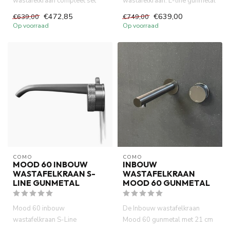
wastafelkraan compleet set
wastafelkraan. L-line gunmetal
kies je voor een stijlvolle ...
is compact (inbouw diepte 58
€472,85
€639,00
€639,00
€749,00
mm) v...
Op voorraad
Op voorraad
COMO
COMO
MOOD 60 INBOUW
INBOUW
WASTAFELKRAAN S-
WASTAFELKRAAN
LINE GUNMETAL
MOOD 60 GUNMETAL
Mood 60 inbouw
De Inbouw wastafelkraan
wastafelkraan S-Line
Mood 60 gunmetal met 21 cm