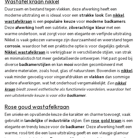
Wastafel kraan nikkel
Duurzaam en bestand tegen vlekken, deze afwerking heeft een
moderne uitstraling en is ideaal voor een
strakke look
. Een
nikkel
wastafelkraan
is een
populaire keuze
voor
moderne badkamers
.
Deze
afwerking
heeft een subtiele,
zilverachtige kleur
met een
warme ondertoon, wat zorgt voor een elegante en verfijnde uitstraling.
Nikkel is vaak gekozen vanwege zijn duurzaamheid en weerstand tegen
corrosie
, waardoor het een praktische optie is voor dagelijks gebruik.
Nikkel wastafelkraan
is verkrijgbaar in verschillende stijlen, van strak
en minimalistisch tot meer gedetailleerde ontwerpen. Het past goed bij
diverse
badkamerstijlen
en kan
mooi
worden gecombineerd met
andere materialen, zoals hout, glas of natuursteen. Bovendien is
nikkel
vaak minder gevoelig voor vingerafdrukken en
vlekken
dan sommige
andere afwerkingen, wat het onderhoud vergemakkelijkt.
Een
nikkel
kraan
biedt zowel esthetische als functionele voordelen, waardoor het
een uitstekende keuze is voor elke
badkamer
.
Rose goud wastafelkraan
Een unieke en opvallende keuze die karakter en charme toevoegt, vaak
gebruikt in
landelijke
of
industriële
stijlen. Een
rose gold kraan
is een
elegante en trendy keuze voor de
badkamer
. Deze afwerking heeft een
warme, rosé tint die een luxe uitstraling geeft en een vleugje glamour