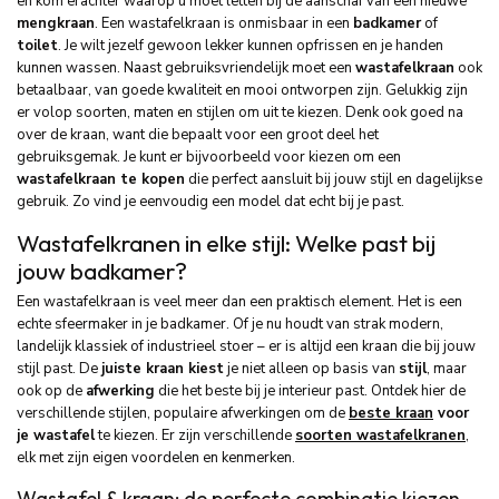
en kom erachter waarop u moet letten bij de aanschaf van een nieuwe
mengkraan
. Een wastafelkraan is onmisbaar in een
badkamer
of
toilet
. Je wilt jezelf gewoon lekker kunnen opfrissen en je handen
kunnen wassen. Naast gebruiksvriendelijk moet een
wastafelkraan
ook
betaalbaar, van goede kwaliteit en mooi ontworpen zijn. Gelukkig zijn
er volop soorten, maten en stijlen om uit te kiezen. Denk ook goed na
over de kraan, want die bepaalt voor een groot deel het
gebruiksgemak. Je kunt er bijvoorbeeld voor kiezen om een
wastafelkraan te kopen
die perfect aansluit bij jouw stijl en dagelijkse
gebruik. Zo vind je eenvoudig een model dat echt bij je past.
Wastafelkranen in elke stijl: Welke past bij
jouw badkamer?
Een wastafelkraan is veel meer dan een praktisch element. Het is een
echte sfeermaker in je badkamer. Of je nu houdt van strak modern,
landelijk klassiek of industrieel stoer – er is altijd een kraan die bij jouw
stijl past. De
juiste kraan kiest
je niet alleen op basis van
stijl
, maar
ook op de
afwerking
die het beste bij je interieur past. Ontdek hier de
verschillende stijlen, populaire afwerkingen om de
beste kraan
voor
je wastafel
te kiezen. Er zijn verschillende
soorten wastafelkranen
,
elk met zijn eigen voordelen en kenmerken.
Wastafel & kraan: de perfecte combinatie kiezen