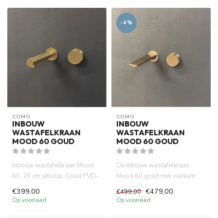
-4%
COMO
COMO
INBOUW
INBOUW
WASTAFELKRAAN
WASTAFELKRAAN
MOOD 60 GOUD
MOOD 60 GOUD
inbouw wastafelkraan Mood
De Inbouw wastafelkraan
60. 20 cm uitloop. Goud PVD-
Mood 60 goud met vierkant
afbouwdeel met inbouwdeel....
uitloop is gemaakt van
€399,00
€479,00
€499,00
volledi...
Op voorraad
Op voorraad