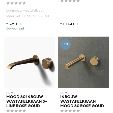
De Inbouw wastafelkraan
Mood 60 L-Line, ROSE GOUD,
gemaakt van volledig DZR
€629,00
€1.164,00
mess...
Op voorraad
-8%
COMO
COMO
MOOD 60 INBOUW
INBOUW
WASTAFELKRAAN S-
WASTAFELKRAAN
LINE ROSE GOUD
MOOD 60 ROSE GOUD