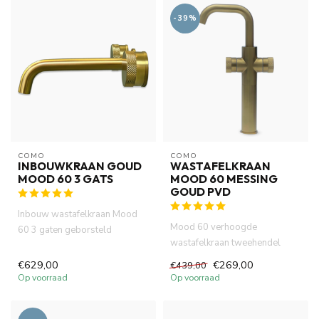
-39%
COMO
COMO
INBOUWKRAAN GOUD
WASTAFELKRAAN
MOOD 60 3 GATS
MOOD 60 MESSING
GOUD PVD
Inbouw wastafelkraan Mood
Mood 60 verhoogde
60 3 gaten geborsteld
wastafelkraan tweehendel
messing goud PVD is gemaakt
messing goud PVD met
van ...
€629,00
€269,00
€439,00
geribbelde handv...
Op voorraad
Op voorraad