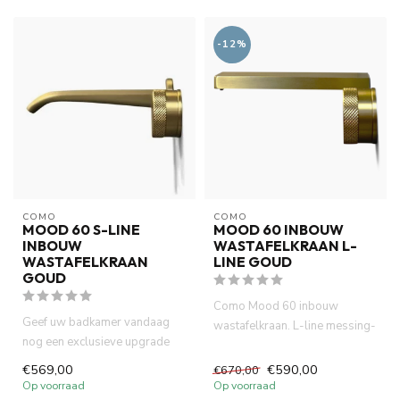
-12%
COMO
COMO
MOOD 60 S-LINE
MOOD 60 INBOUW
INBOUW
WASTAFELKRAAN L-
WASTAFELKRAAN
LINE GOUD
GOUD
Como Mood 60 inbouw
Geef uw badkamer vandaag
wastafelkraan. L-line messing-
nog een exclusieve upgrade
goud is compact (inbouw
met de COMO Mood60 Inbouw
diepte...
€569,00
€590,00
€670,00
Wa...
Op voorraad
Op voorraad