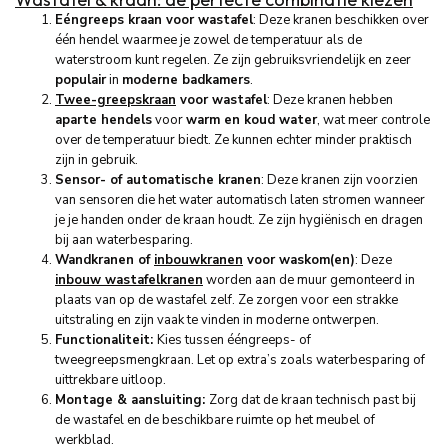
Eéngreeps kraan voor wastafel
: Deze kranen beschikken over
één hendel waarmee je zowel de temperatuur als de
waterstroom kunt regelen. Ze zijn gebruiksvriendelijk en zeer
populair
in
moderne badkamers
.
Twee-greepskraan
voor wastafel
: Deze kranen hebben
aparte hendels
voor
warm en koud water
, wat meer controle
over de temperatuur biedt. Ze kunnen echter minder praktisch
zijn in gebruik.
Sensor- of automatische kranen
: Deze kranen zijn voorzien
van sensoren die het water automatisch laten stromen wanneer
je je handen onder de kraan houdt. Ze zijn hygiënisch en dragen
bij aan waterbesparing.
Wandkranen of
inbouwkranen
voor waskom(en)
: Deze
inbouw wastafelkranen
worden aan de muur gemonteerd in
plaats van op de wastafel zelf. Ze zorgen voor een strakke
uitstraling en zijn vaak te vinden in moderne ontwerpen.
Functionaliteit:
Kies tussen ééngreeps- of
tweegreepsmengkraan. Let op extra’s zoals waterbesparing of
uittrekbare uitloop.
Montage & aansluiting:
Zorg dat de kraan technisch past bij
de wastafel en de beschikbare ruimte op het meubel of
werkblad.