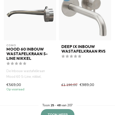
COMO
DEEP IX INBOUW
MOOD 60 INBOUW
WASTAFELKRAAN RVS
WASTAFELKRAAN S-
LINE NIKKEL
De Inbouw wastafelkraan
Mood 60 S-Line, nikkel,
gemaakt van volledig DZR
€569,00
€989,00
€1.190,00
messing...
Op voorraad
Toon
25
-
48
van 207
TOON MEER