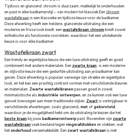
Tijdloos en glanzend: chroom is duurzaam, makkelijk te onderhouden
en past in elke badkamerstijl – van modern tot klassiek.Een
chroom
wastafelkraan
is een klassieke en tijdloze keuze voor de badkamer.
Deze afwerking heeft een heldere, glanzende uitstraling die een
moderne en frisse look biedt. een
wastafelkraan chroom
biedt zowel
esthetische als functionele voordelen, waardoor het een uitstekende
keuze is voor elke badkamer.
Wastafelkraan zwart
Een trendy en eigentijdse keuze die een luxe uitstraling geeft en goed
combineert met andere materialen. Een
zwarte kraan
is een moderne
en stijlvolle keuze die een gedurfde uitstraling aan je badkamer kan
geven. Deze afwerking is populair vanwege zijn strakke en eigentijdse
look, en het kan een prachtig contrast vormen met verschillende kleuren
en materialen.
Zwarte wastafelkranen
passen goed in zowel
minimalistische als
industriële ontwerpen
, en ze kunnen ook een luxe
gevoel toevoegen aan meer traditionele stijlen.
Zwart
is verkrijgbaar in
verschillende afwerkingen, zoals glanzend
, mat
of
geborsteld
,
waardoor je de mogelijkheid hebt om de uitstraling te kiezen die het
beste kraan
bij jouw
badkamerontwerp
past. Bovendien zijn
zwarte
wastafelkraan
vaak bestand tegen
vingerafdrukken
en vlekken, wat
het
onderhoud
vergemakkelijkt. Een
zwart wastafelkraan
is niet