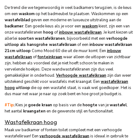
De trend die we tegenwoordig in veel badkamers terugzien, is de keus
om een
waskom
op het badmeubel te plaatsen. Waskommen op een
wastafelblad
geven een moderne en luxueuze uitstraling aan de
badkamer
. Een goede keus als je voor een
waskom
kiest, zijn een van
onze wastafelkranen
hoog
of
inbouw wastafelkraan
. Je kunt kiezen uit
allerlei
soorten
wastafelkranen
, bijvoorbeeld met een
verhoogde
uitloop als hansgrohe wastafelkraan
of een
inbouw wastafelkraan
21cm uitloop
Como Mood 60 die uit de muur komt. Een
inbouw
wastafelkraan
of
fonteinkraan
waar alleen de uitlopen van zichtbaar
zijn, hebben als voordeel dat je niet hoeft schoon te maken in
vervelende hoekjes. Deze wandwastafelkranen zijn dus veel
gemakkelijker in onderhoud.
Verhoogde wastafelkraan
zijn dan weer
uitstekend geschikt voor wastafels met kraangat. Een
wastafelkraan
hoog
uitloop
die op een wastafel staat, is vaak wel goedkoper. Het is
dus maar net waar je naar op zoek bent en hoe groot je budget is.
#Tip
:
Kies je
goede
kraan
op basis van de
hoogte
van je
wastafel
,
het aantal
kraangaten
en de gewenste stijl en functionaliteit.
Wastafelkraan hoog
Maak uw badkamer of fontein toilet compleet met een verhoogde
wastafelkraan! Een
verhoogde wastafelkraan
is ideaal in gebruik te