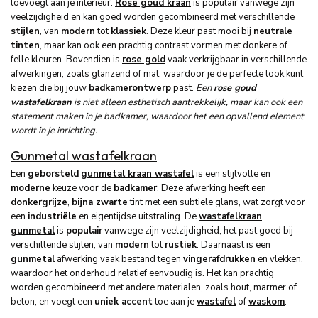
toevoegt aan je interieur.
Rose goud kraan
is populair vanwege zijn
veelzijdigheid en kan goed worden gecombineerd met verschillende
stijlen
, van
modern
tot
klassiek
. Deze kleur past mooi bij
neutrale
tinten
, maar kan ook een prachtig contrast vormen met donkere of
felle kleuren. Bovendien is
rose gold
vaak verkrijgbaar in verschillende
afwerkingen, zoals glanzend of mat, waardoor je de perfecte look kunt
kiezen die bij jouw
badkamerontwerp
past.
Een
rose goud
wastafelkraan
is niet alleen esthetisch aantrekkelijk, maar kan ook een
statement maken in je badkamer, waardoor het een opvallend element
wordt in je inrichting.
Gunmetal wastafelkraan
Een
geborsteld
gunmetal kraan wastafel
is een stijlvolle en
moderne
keuze voor de
badkamer
. Deze afwerking heeft een
donkergrijze
,
bijna zwarte
tint met een subtiele glans, wat zorgt voor
een
industriële
en eigentijdse uitstraling. De
wastafelkraan
gunmetal
is
populair
vanwege zijn veelzijdigheid; het past goed bij
verschillende stijlen, van
modern
tot
rustiek
. Daarnaast is een
gunmetal
afwerking vaak bestand tegen
vingerafdrukken
en vlekken,
waardoor het onderhoud relatief eenvoudig is. Het kan prachtig
worden gecombineerd met andere materialen, zoals hout, marmer of
beton, en voegt een
uniek accent
toe aan je
wastafel
of
waskom
.