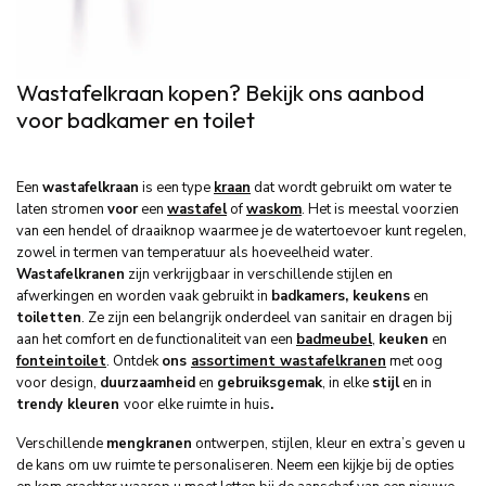
Wastafelkraan kopen? Bekijk ons aanbod
voor badkamer en toilet
Een
wastafelkraan
is een type
kraan
dat wordt gebruikt om water te
laten stromen
voor
een
wastafel
of
waskom
. Het is meestal voorzien
van een hendel of draaiknop waarmee je de watertoevoer kunt regelen,
zowel in termen van temperatuur als hoeveelheid water.
Wastafelkranen
zijn verkrijgbaar in verschillende stijlen en
afwerkingen en worden vaak gebruikt in
badkamers, keukens
en
toiletten
. Ze zijn een belangrijk onderdeel van sanitair en dragen bij
aan het comfort en de functionaliteit van een
badmeubel
,
keuken
en
fonteintoilet
. Ontdek
ons
assortiment wastafelkranen
met oog
voor design,
duurzaamheid
en
gebruiksgemak
, in elke
stijl
en in
trendy kleuren
voor elke ruimte in huis
.
Verschillende
mengkranen
ontwerpen, stijlen, kleur en extra’s geven u
de kans om uw ruimte te personaliseren. Neem een kijkje bij de opties