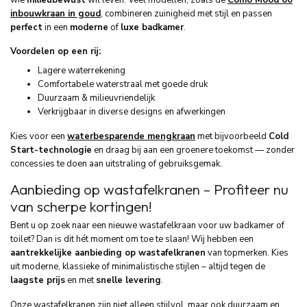
inbouwkraan in goud
, combineren zuinigheid met stijl en passen
perfect
in een
moderne
of
luxe badkamer
.
Voordelen op een rij:
Lagere waterrekening
Comfortabele waterstraal met goede druk
Duurzaam & milieuvriendelijk
Verkrijgbaar in diverse designs en afwerkingen
Kies voor een
waterbesparende mengkraan
met bijvoorbeeld
Cold
Start-technologie
en draag bij aan een groenere toekomst — zonder
concessies te doen aan uitstraling of gebruiksgemak.
Aanbieding op wastafelkranen – Profiteer nu
van scherpe kortingen!
Bent u op zoek naar een nieuwe wastafelkraan voor uw badkamer of
toilet? Dan is dit hét moment om toe te slaan! Wij hebben een
aantrekkelijke aanbieding op wastafelkranen
van topmerken. Kies
uit moderne, klassieke of minimalistische stijlen – altijd tegen de
laagste prijs
en met
snelle levering
.
Onze wastafelkranen zijn niet alleen stijlvol, maar ook duurzaam en