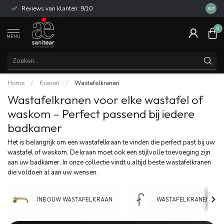
Reviews van klanten: 9/10
14 dag
8.7
0
MENU
Home
/
Kranen
/
Wastafelkranen
Wastafelkranen voor elke wastafel of
waskom – Perfect passend bij iedere
badkamer
Het is belangrijk om een wastafelkraan te vinden die perfect past bij uw
wastafel of waskom. De kraan moet ook een stijlvolle toevoeging zijn
aan uw badkamer. In onze collectie vindt u altijd beste wastafelkranen
die voldoen al aan uw wensen.
INBOUW WASTAFELKRAAN
WASTAFELKRANEN HO