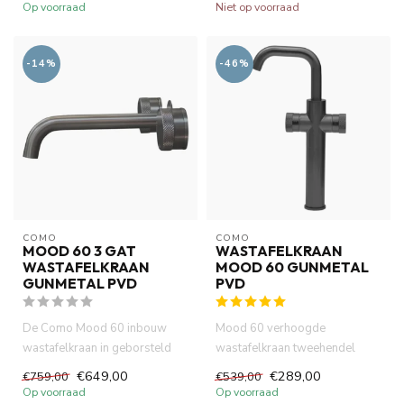
ger...
Op voorraad
Niet op voorraad
-14%
-46%
COMO
COMO
MOOD 60 3 GAT
WASTAFELKRAAN
WASTAFELKRAAN
MOOD 60 GUNMETAL
GUNMETAL PVD
PVD
De Como Mood 60 inbouw
Mood 60 verhoogde
wastafelkraan in geborsteld
wastafelkraan tweehendel
gunmetal PVD is volledig van
gunmetal PVD met geribbelde
€649,00
€289,00
€759,00
€539,00
...
handvatte...
Op voorraad
Op voorraad