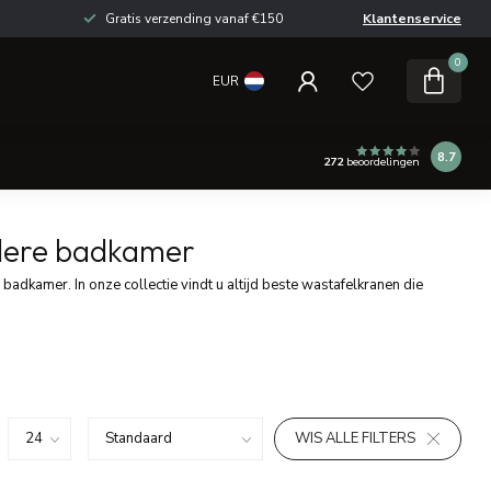
Gratis verzending vanaf €150
Klantenservice
0
EUR
8.7
272
beoordelingen
edere badkamer
badkamer. In onze collectie vindt u altijd beste wastafelkranen die
WIS ALLE FILTERS