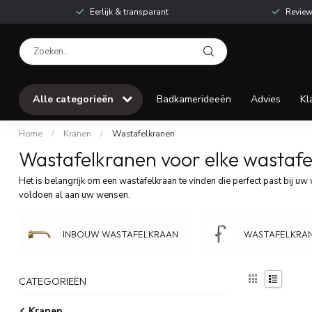
Eerlijk & transparant
Review
Alle categorieën
Badkamerideeën
Advies
Kl
Home
/
Kranen
/
Wastafelkranen
Wastafelkranen voor elke wastafe
Het is belangrijk om een wastafelkraan te vinden die perfect past bij uw
voldoen al aan uw wensen.
INBOUW WASTAFELKRAAN
WASTAFELKRA
CATEGORIEËN
Kranen