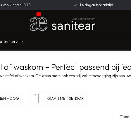
s van klanten: 9/10
14 dagen bedenktijd
antenservice
l of waskom – Perfect passend bij i
 wastafel of waskom. De kraan moet ook een stijlvolle toevoeging zijn aan uw 
NEN HOOG
KRAAN MET SENSOR
Toon: