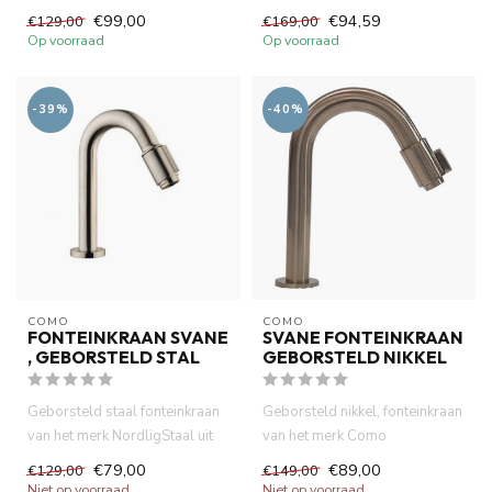
koper 12.5 cm uitloop van het
€99,00
€94,59
€129,00
€169,00
...
Op voorraad
Op voorraad
-39%
-40%
COMO
COMO
FONTEINKRAAN SVANE
SVANE FONTEINKRAAN
, GEBORSTELD STAL
GEBORSTELD NIKKEL
Geborsteld staal fonteinkraan
Geborsteld nikkel, fonteinkraan
van het merk NordligStaal uit
van het merk Como
van Zweden .Hoogwaar...
.Hoogwaardige messing
€79,00
€89,00
€129,00
€149,00
materiaa...
Niet op voorraad
Niet op voorraad