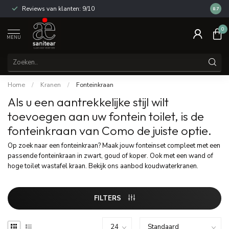
Reviews van klanten: 9/10
14 dag
8.7
0
MENU
Home
/
Kranen
/
Fonteinkraan
Als u een aantrekkelijke stijl wilt
toevoegen aan uw fontein toilet, is de
fonteinkraan van Como de juiste optie.
Op zoek naar een fonteinkraan? Maak jouw fonteinset compleet met een
passende fonteinkraan in zwart, goud of koper. Ook met een wand of
hoge toilet wastafel kraan. Bekijk ons aanbod koudwaterkranen.
FILTERS