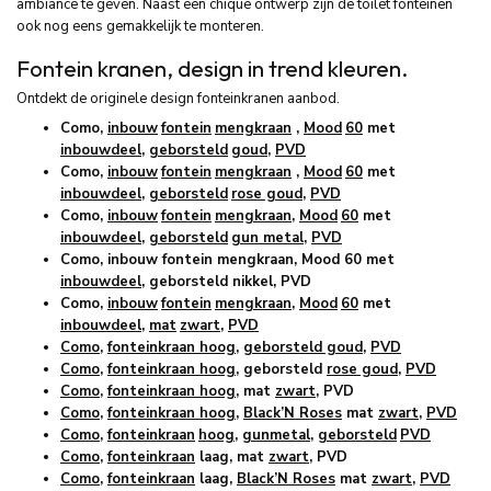
ambiance te geven. Naast een chique ontwerp zijn de toilet fonteinen
ook nog eens gemakkelijk te monteren.
Fontein kranen, design in trend kleuren.
Ontdekt de originele design fonteinkranen aanbod.
Como,
inbouw
fontein
mengkraan
,
Mood
60
met
inbouwdeel
,
geborsteld
goud
,
PVD
Como,
inbouw
fontein
mengkraan
,
Mood
60
met
inbouwdeel
,
geborsteld
rose goud
,
PVD
Como,
inbouw
fontein
mengkraan
,
Mood
60
met
inbouwdeel
,
geborsteld
gun metal
,
PVD
Como, inbouw fontein mengkraan, Mood 60 met
inbouwdeel
, geborsteld nikkel, PVD
Como,
inbouw
fontein
mengkraan
,
Mood
60
met
inbouwdeel
,
mat
zwart
,
PVD
Como
,
fonteinkraan hoog
,
geborsteld goud
,
PVD
Como
,
fonteinkraan hoog
, geborsteld
rose goud
,
PVD
Como
,
fonteinkraan hoog
, mat
zwart
, PVD
Como
,
fonteinkraan hoog
,
Black’N Roses
mat
zwart
,
PVD
Como
,
fonteinkraan
hoog
,
gunmetal
,
geborsteld
PVD
Como
,
fonteinkraan
laag, mat
zwart
, PVD
Como
,
fonteinkraan
laag,
Black’N Roses
mat
zwart
,
PVD