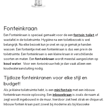
Fonteinkraan
Een Fonteinkraan is speciaal gemaakt voor de een
fontein toilet
of
wastafel in de toiletruimte. Hygiëne na een toiletbezoek is wel
belangrijk. Na elke bezoek kun je snel en op je gemak je handen
wassen. Een fonteintje met een fonteinkraan is dus een pre in de
toiletruimte. Een fonteinkraan is een kleine kraan in verschillende
soorten en maten. Een
fonteinkraan
wordt meestal aangesloten op
koud water
. Voor een
fonteinkraan
heb je dan vaak alleen een
koudwateraansluiting nodig.
Tijdloze fonteinkranen voor elke stijl en
budget!
Als je kleine toiletruimte hebt, is een
mini
fontein
met een inbouw
fonteinkraan mooie oplossing. Een
inbouwkraan
is zoals de naam al
zegt wordt ingebouwd in de muur, hierdoor ziet heel strak en chique uit.
Inbouw fontein kraan past zowel bij moderne als bij klassieke