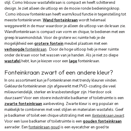
stijl. Como Inbouw wastafelkraan is compact en heeft schitterend
design. Je ziet alleen de uitloop en de mooie ronde bedieningsknop.
Como inbouw fonteinkraan heeft warm/koud functie in tegenstelling tot
meeste fonteinkranen.
Wand fonteinkraan
wordt helemaal
weggewerkt in de muur waardoor je alleen de uitloop van de kraan zie.
Wandfonteinkraan is compact van vorm en chique, te bedienen met een
greep kraanmondstuk. Voor de grotere wc ruimte heb je de
mogelijkheid een
grotere fontein
meubel plaatsen met een
verhoogde
fonteinkraan
. Door de hoge uitloop heb je meer ruimte
onder de kraan voor het wassen van je handen. Als je niet zo diepe
wastafel
hebt, kun je kiezen voor een
lage
fonteinkraan.
Fonteinkraan zwart of een andere kleur?
In ons assortiment kun je Fonteinkranen met trendy kleuren vinden.
Gekleurde fonteinkranen zijn afgewerkt met PVD-coating die veel
milieuvriendelijk, sterker en krasbestendiger zijn. Hierdoor ook
duurzaam! Voor een stoere industriële badkamer of toiletruimte is een
zwarte fonteinkraan
aanbeveling. Zwarte kleur is erg populair en
makkelijk te combineren met veel stijlen en materialen wastafels. Geef
je badkamer of toilet een chique uitstraling met een
fonteinkraan zwart
.
Voor een luxe badkamer of toiletruimte is een
gouden fonteinkraan
aanrader. Een
fonteinkraan goud
is een eyecatcher en goed te