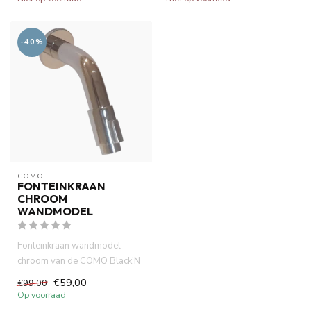
-40%
COMO
FONTEINKRAAN
CHROOM
WANDMODEL
Fonteinkraan wandmodel
chroom van de COMO Black'N
Roses serie. keramische
€59,00
€99,00
schijv...
Op voorraad