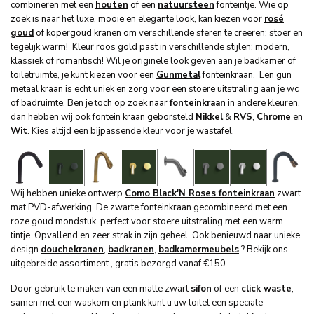
combineren met een
houten
of een
natuursteen
fonteintje. Wie op
zoek is naar het luxe, mooie en elegante look, kan kiezen voor
rosé
goud
of kopergoud kranen om verschillende sferen te creëren; stoer en
tegelijk warm! Kleur roos gold past in verschillende stijlen: modern,
klassiek of romantisch! Wil je originele look geven aan je badkamer of
toiletruimte, je kunt kiezen voor een
Gunmetal
fonteinkraan. Een gun
metaal kraan is echt uniek en zorg voor een stoere uitstraling aan je wc
of badruimte. Ben je toch op zoek naar
fonteinkraan
in andere kleuren,
dan hebben wij ook fontein kraan geborsteld
Nikkel
&
RVS
,
Chrome
en
Wit
. Kies altijd een bijpassende kleur voor je wastafel.
Wij hebben unieke ontwerp
Como Black'N Roses fonteinkraan
zwart
mat PVD-afwerking. De zwarte fonteinkraan gecombineerd met een
roze goud mondstuk, perfect voor stoere uitstraling met een warm
tintje. Opvallend en zeer strak in zijn geheel. Ook benieuwd naar unieke
design
douchekranen
,
badkranen
,
badkamermeubels
? Bekijk ons
uitgebreide assortiment , gratis bezorgd vanaf €150 .
Door gebruik te maken van een matte zwart
sifon
of een
click waste
,
samen met een waskom en plank kunt u uw toilet een speciale