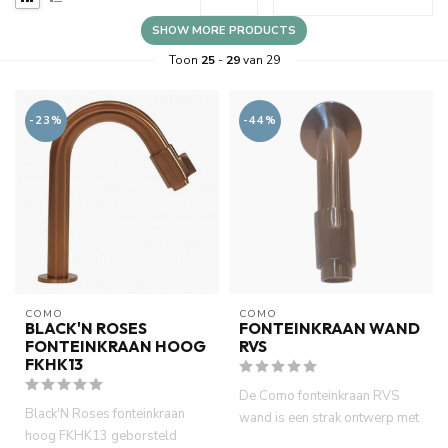
SHOW MORE PRODUCTS
Toon
25
-
29
van 29
-23%
-44%
COMO
COMO
BLACK'N ROSES
FONTEINKRAAN WAND
FONTEINKRAAN HOOG
RVS
FKHK13
De Como fonteinkraan RVS
Black'N Roses fonteinkraan
wand is een strak ontwerp met
hoog FKHK13 geborsteld
10 cm uitloop. In combina...