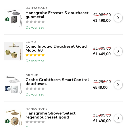
HANSGROHE
Hansgrohe Ecostat S doucheset
€1.989,00
gunmetal
€1.499,00
Op voorraad
COMO
Como Inbouw Doucheset Goud
€1.799,00
Mood 60
€1.449,00
Op voorraad
GROHE
Grohe Grohtherm SmartControl
€1.290,00
doucheset.
€549,00
Op voorraad
HANSGROHE
Hansgrohe ShowerSelect
€1.999,00
regendoucheset goud
€1.490,00