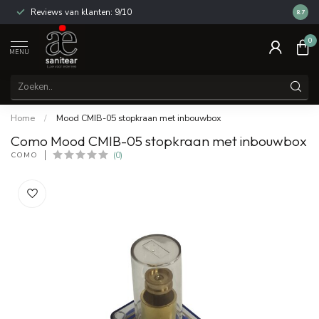
Reviews van klanten: 9/10
14 dag
8.7
0
MENU
Home
/
Mood CMIB-05 stopkraan met inbouwbox
Como Mood CMIB-05 stopkraan met inbouwbox
COMO
(0)