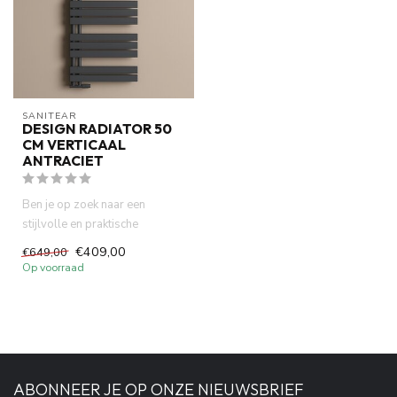
SANITEAR
DESIGN RADIATOR 50
CM VERTICAAL
ANTRACIET
Ben je op zoek naar een
stijlvolle en praktische
oplossing om je badkamer te
€409,00
€649,00
ver...
Op voorraad
ABONNEER JE OP ONZE NIEUWSBRIEF