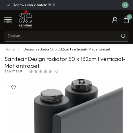
Reviews van klanten: 9/10
14 dag
8.7
0
MENU
Home
/
Design radiator 50 x 132cm I verticaal- Mat antraciet
Sanitear Design radiator 50 x 132cm I verticaal-
Mat antraciet
SANITEAR
(0)