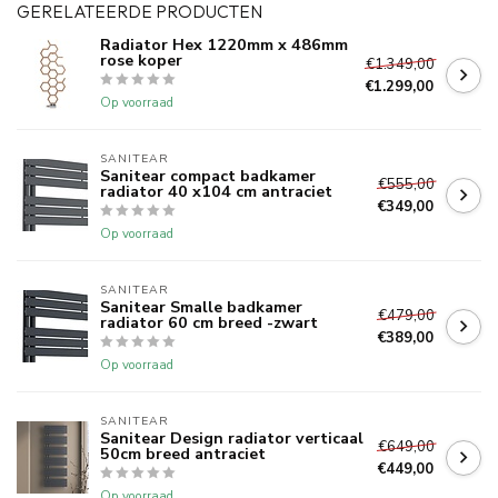
GERELATEERDE PRODUCTEN
Radiator Hex 1220mm x 486mm
rose koper
€1.349,00
€1.299,00
Op voorraad
SANITEAR
Sanitear compact badkamer
€555,00
radiator 40 x104 cm antraciet
€349,00
Op voorraad
SANITEAR
Sanitear Smalle badkamer
€479,00
radiator 60 cm breed -zwart
€389,00
Op voorraad
SANITEAR
Sanitear Design radiator verticaal
€649,00
50cm breed antraciet
€449,00
Op voorraad