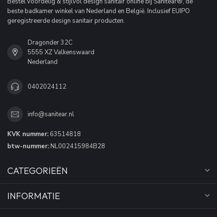
Bestel voordelig & stijlvol design sanitair online bij Sanitear®, de
beste badkamer winkel van Nederland en België. Inclusief EUIPO
geregistreerde design sanitair producten.
Dragonder 32C
5555 XZ Valkenswaard
Nederland
0402024112
info@sanitear.nl
KVK nummer:
63514818
btw-nummer:
NL002415984B28
CATEGORIEËN
INFORMATIE