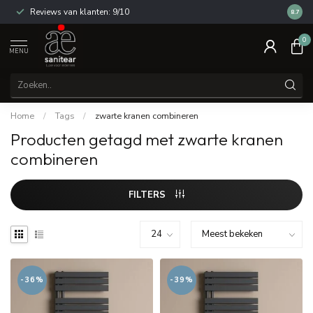
Reviews van klanten: 9/10
14 dag
8.7
0
MENU
Home
/
Tags
/
zwarte kranen combineren
Producten getagd met zwarte kranen
combineren
FILTERS
-36%
-39%