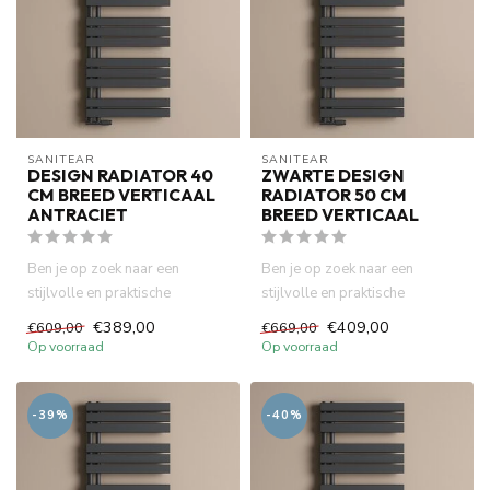
SANITEAR
SANITEAR
DESIGN RADIATOR 40
ZWARTE DESIGN
CM BREED VERTICAAL
RADIATOR 50 CM
ANTRACIET
BREED VERTICAAL
Ben je op zoek naar een
Ben je op zoek naar een
stijlvolle en praktische
stijlvolle en praktische
oplossing om je badkamer te
oplossing om je badkamer te
€389,00
€409,00
€609,00
€669,00
ver...
ver...
Op voorraad
Op voorraad
-39%
-40%