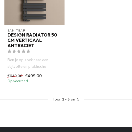
SANITEAR
DESIGN RADIATOR 50
CM VERTICAAL
ANTRACIET
Ben je op zoek naar een
stijlvolle en praktische
oplossing om je badkamer te
€409,00
€649,00
ver...
Op voorraad
Toon
1
-
5
van 5