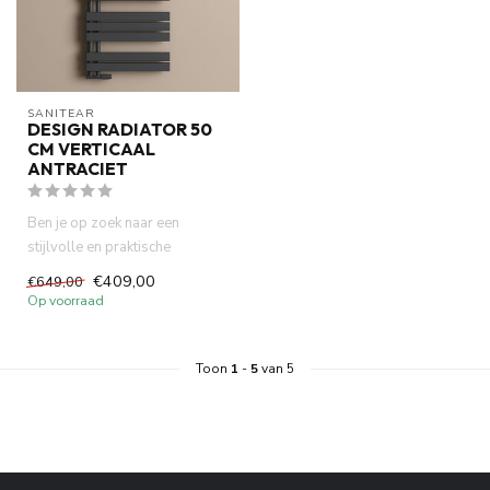
SANITEAR
DESIGN RADIATOR 50
CM VERTICAAL
ANTRACIET
Ben je op zoek naar een
stijlvolle en praktische
oplossing om je badkamer te
€409,00
€649,00
ver...
Op voorraad
Toon
1
-
5
van 5