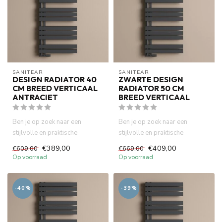
SANITEAR
SANITEAR
DESIGN RADIATOR 40
ZWARTE DESIGN
CM BREED VERTICAAL
RADIATOR 50 CM
ANTRACIET
BREED VERTICAAL
Ben je op zoek naar een
Ben je op zoek naar een
stijlvolle en praktische
stijlvolle en praktische
oplossing om je badkamer te
oplossing om je badkamer te
€389,00
€409,00
€609,00
€669,00
ver...
ver...
Op voorraad
Op voorraad
-40%
-39%