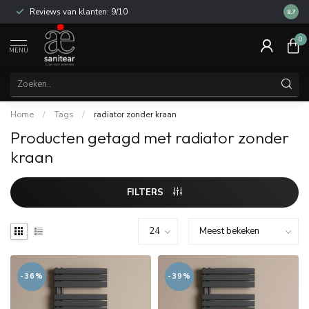
Reviews van klanten: 9/10
14 dag
8.7
0
MENU
Home
/
Tags
/
radiator zonder kraan
Producten getagd met radiator zonder
kraan
FILTERS
-36%
-39%