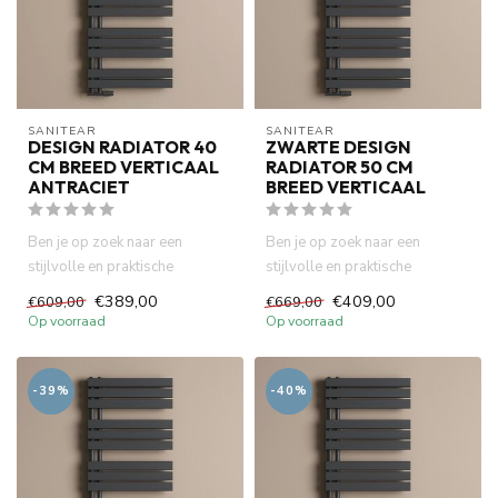
SANITEAR
SANITEAR
DESIGN RADIATOR 40
ZWARTE DESIGN
CM BREED VERTICAAL
RADIATOR 50 CM
ANTRACIET
BREED VERTICAAL
Ben je op zoek naar een
Ben je op zoek naar een
stijlvolle en praktische
stijlvolle en praktische
oplossing om je badkamer te
oplossing om je badkamer te
€389,00
€409,00
€609,00
€669,00
ver...
ver...
Op voorraad
Op voorraad
-39%
-40%