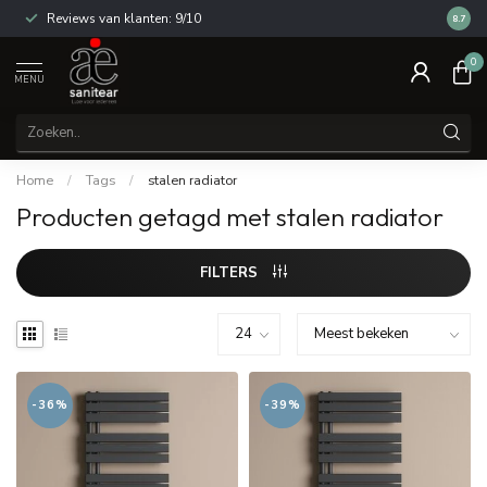
Reviews van klanten: 9/10
14 dag
8.7
0
MENU
Home
/
Tags
/
stalen radiator
Producten getagd met stalen radiator
FILTERS
-36%
-39%