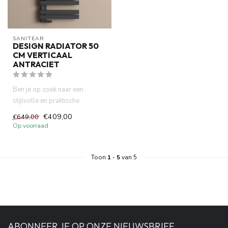
SANITEAR
DESIGN RADIATOR 50
CM VERTICAAL
ANTRACIET
Ben je op zoek naar een
stijlvolle en praktische
oplossing om je badkamer te
€409,00
€649,00
ver...
Op voorraad
Toon
1
-
5
van 5
ABONNEER JE OP ONZE NIEUWSBRIEF