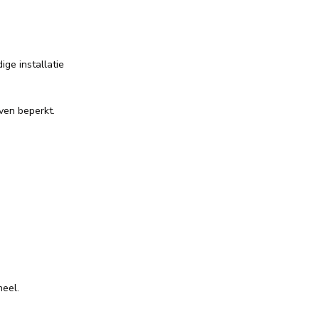
ge installatie
ven beperkt.
heel.