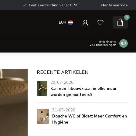
Gratis verzending vanaf €150
Klantenservice
0
EUR
8.7
272
beoordelingen
RECENTE ARTIKELEN
20-07-2026
Kan een inbouwkraan in elke muur
worden gemonteerd?
31-05-2026
Douche WC of Bidet: Meer Comfort en
Hygiëne