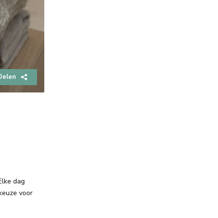
Delen
Elke dag
 keuze voor