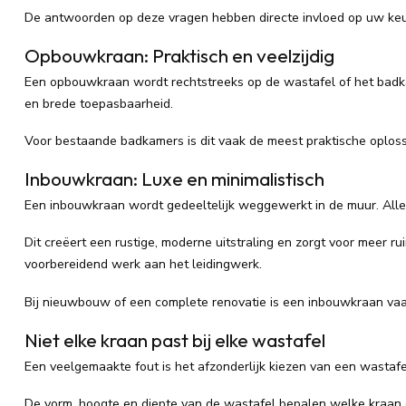
De antwoorden op deze vragen hebben directe invloed op uw ke
Opbouwkraan: Praktisch en veelzijdig
Een opbouwkraan wordt rechtstreeks op de wastafel of het badka
en brede toepasbaarheid.
Voor bestaande badkamers is dit vaak de meest praktische oplossi
Inbouwkraan: Luxe en minimalistisch
Een inbouwkraan wordt gedeeltelijk weggewerkt in de muur. Alleen
Dit creëert een rustige, moderne uitstraling en zorgt voor meer 
voorbereidend werk aan het leidingwerk.
Bij nieuwbouw of een complete renovatie is een inbouwkraan vaak
Niet elke kraan past bij elke wastafel
Een veelgemaakte fout is het afzonderlijk kiezen van een wastaf
De vorm, hoogte en diepte van de wastafel bepalen welke kraan o