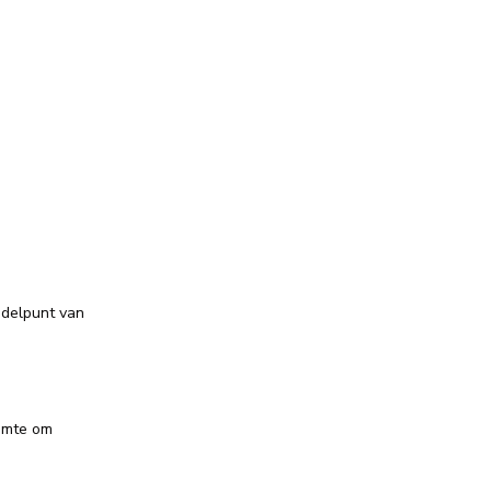
ddelpunt van
uimte om