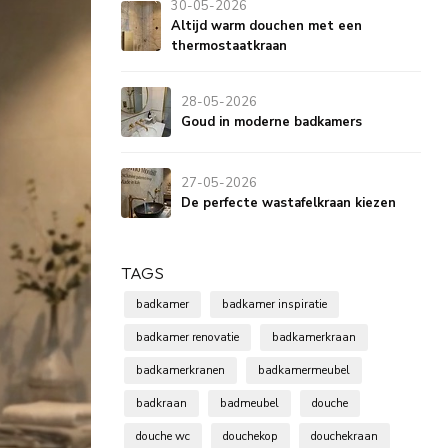
30-05-2026
Altijd warm douchen met een
thermostaatkraan
28-05-2026
Goud in moderne badkamers
27-05-2026
De perfecte wastafelkraan kiezen
TAGS
badkamer
badkamer inspiratie
badkamer renovatie
badkamerkraan
badkamerkranen
badkamermeubel
badkraan
badmeubel
douche
douche wc
douchekop
douchekraan