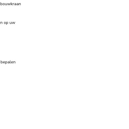
inbouwkraan
ten op uw
n bepalen