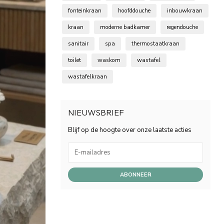
fonteinkraan
hoofddouche
inbouwkraan
kraan
moderne badkamer
regendouche
sanitair
spa
thermostaatkraan
toilet
waskom
wastafel
wastafelkraan
NIEUWSBRIEF
Blijf op de hoogte over onze laatste acties
ABONNEER