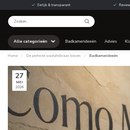
Eerlijk & transparant
Review
Alle categorieën
Badkamerideeën
Advies
Kl
Home
/
De perfecte wastafelkraan kiezen
/
Badkamerideeën
27
MEI
2026