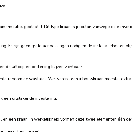
uze.
mermeubel geplaatst. Dit type kraan is populair vanwege de eenvoudi
ng. Er zijn geen grote aanpassingen nodig en de installatiekosten blij
 de uitloop en bediening blijven zichtbaar.
ruimte rondom de wastafel. Wel vereist een inbouwkraan meestal extra
 een uitstekende investering.
el en een kraan. In werkelijkheid vormen deze twee elementen één ge
ptimaal functioneert.