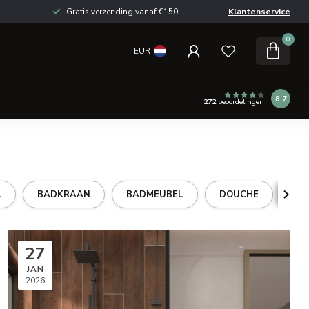
Gratis verzending vanaf €150
Klantenservice
0
EUR
8.7
272
beoordelingen
L
BADKRAAN
BADMEUBEL
DOUCHE
DO
27
JAN
2026