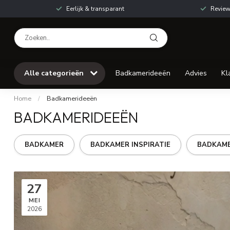
Eerlijk & transparant
Review
Alle categorieën
Badkamerideeën
Advies
Kl
Home
/
Badkamerideeën
BADKAMERIDEEËN
BADKAMER
BADKAMER INSPIRATIE
BADKAME
27
MEI
2026