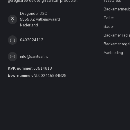
geregistreerde design sanitair producten.
Wastafels
Badkamermeub
Dragonder 32C
Toilet
5555 XZ Valkenswaard
Nederland
Baden
Badkamer radia
0402024112
Badkamer tege
Aanbieding
info@sanitear.nl
KVK nummer:
63514818
btw-nummer:
NL002415984B28