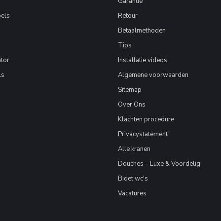
Garantie
els
Retour
Betaalmethoden
Tips
tor
Installatie videos
ls
Algemene voorwaarden
Sitemap
Over Ons
Klachten procedure
Privacystatement
Alle kranen
Douches – Luxe & Voordelig
Bidet wc's
Vacatures