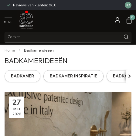
Reviews van klanten: 9/10
14 dag
8.7
0
MENU
Home
/
Badkamerideeën
BADKAMERIDEEËN
BADKAMER
BADKAMER INSPIRATIE
BADKAMER
27
MEI
2026