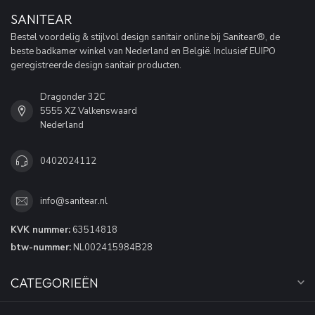
SANITEAR
Bestel voordelig & stijlvol design sanitair online bij Sanitear®, de
beste badkamer winkel van Nederland en België. Inclusief EUIPO
geregistreerde design sanitair producten.
Dragonder 32C
5555 XZ Valkenswaard
Nederland
0402024112
info@sanitear.nl
KVK nummer:
63514818
btw-nummer:
NL002415984B28
CATEGORIEËN