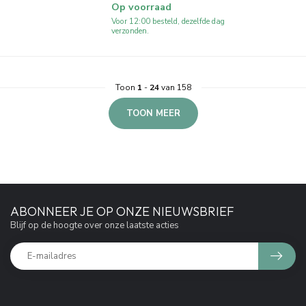
Op voorraad
Voor 12:00 besteld, dezelfde dag
verzonden.
Toon
1
-
24
van 158
TOON MEER
ABONNEER JE OP ONZE NIEUWSBRIEF
Blijf op de hoogte over onze laatste acties