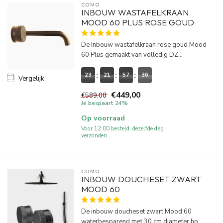
COMO
INBOUW WASTAFELKRAAN
MOOD 60 PLUS ROSE GOUD
De Inbouw wastafelkraan rose goud Mood
60 Plus gemaakt van volledig DZ...
23
21
57
36
Vergelijk
€449,00
€589,00
Je bespaart 24%
Op voorraad
Voor 12:00 besteld, dezelfde dag
verzonden.
COMO
INBOUW DOUCHESET ZWART
MOOD 60
De inbouw doucheset zwart Mood 60
waterbesparend met 30 cm diameter ho...