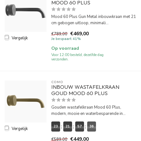
MOOD 60 PLUS
Mood 60 Plus Gun Metal inbouwkraan met 21
cm gebogen uitloop, minimali...
€469,00
€789,00
Vergelijk
Je bespaart 41%
Op voorraad
Voor 12:00 besteld, dezelfde dag
verzonden.
COMO
INBOUW WASTAFELKRAAN
GOUD MOOD 60 PLUS
Gouden wastafelkraan Mood 60 Plus,
modern, mooie en waterbesparende in...
23
21
57
36
Vergelijk
€449,00
€589,00