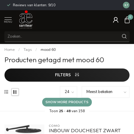
Reviews van klanten: 9/10
14 dag
8.7
0
MENU
Home
/
Tags
/
mood 60
Producten getagd met mood 60
FILTERS
SHOW MORE PRODUCTS
Toon
25
-
48
van 158
COMO
INBOUW DOUCHESET ZWART