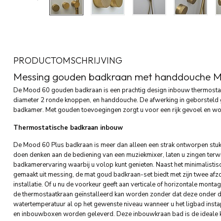
PRODUCTOMSCHRIJVING
Messing gouden badkraan met handdouche Mo
De Mood 60 gouden badkraan is een prachtig design inbouw thermosta
diameter 2 ronde knoppen, en handdouche. De afwerking in geborsteld g
badkamer. Met gouden toevoegingen zorgt u voor een rijk gevoel en word
Thermostatische badkraan inbouw
De Mood 60 Plus badkraan is meer dan alleen een strak ontworpen stuk
doen denken aan de bediening van een muziekmixer, laten u zingen terwij
badkamerervaring waarbij u volop kunt genieten. Naast het minimalistische
gemaakt uit messing, de mat goud badkraan-set biedt met zijn twee afz
installatie. Of u nu de voorkeur geeft aan verticale of horizontale monta
de thermostaatkraan geïnstalleerd kan worden zonder dat deze onder de
watertemperatuur al op het gewenste niveau wanneer u het ligbad ins
en inbouwboxen worden geleverd. Deze inbouwkraan bad is de ideale 