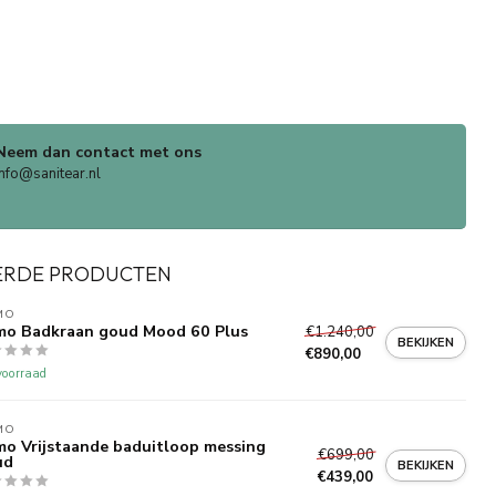
Neem dan contact met ons
info@sanitear.nl
ERDE PRODUCTEN
MO
o Badkraan goud Mood 60 Plus
€1.240,00
BEKIJKEN
€890,00
oorraad
MO
o Vrijstaande baduitloop messing
€699,00
ud
BEKIJKEN
€439,00