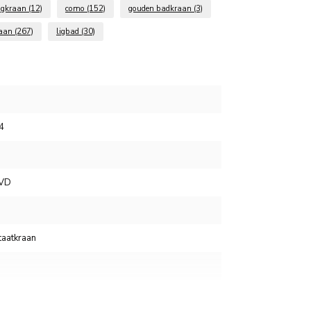
gkraan
(12)
como
(152)
gouden badkraan
(3)
raan
(267)
ligbad
(30)
4
PVD
aatkraan