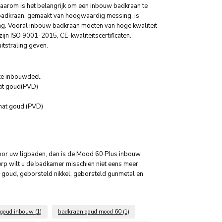
aarom is het belangrijk om een inbouw ​​badkraan te
 badkraan, gemaakt van hoogwaardig messing, is
g. Vooral inbouw badkraan moeten van hoge kwaliteit
ijn ISO 9001-2015, CE-kwaliteitscertificaten.
tstraling geven.
e inbouwdeel.
at goud(PVD)
mat goud (PVD)
oor uw ligbaden, dan is de Mood 60 Plus inbouw
erp wilt u de badkamer misschien niet eens meer
é goud, geborsteld nikkel, geborsteld gunmetal en
 goud inbouw
(1)
badkraan goud mood 60
(1)