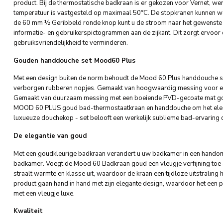
product. Bij de thermostatische badkraan is er gekozen voor Vernet, w
temperatuur is vastgesteld op maximaal 50°C. De stopkranen kunnen 
de 60 mm ½ Geribbeld ronde knop kunt u de stroom naar het gewenste 
informatie- en gebruikerspictogrammen aan de zijkant. Dit zorgt ervoor d
gebruiksvriendelijkheid te verminderen.
Gouden handdouche set Mood60 Plus
Met een design buiten de norm behoudt de Mood 60 Plus handdouche s
verborgen rubberen nopjes. Gemaakt van hoogwaardig messing voor een 
Gemaakt van duurzaam messing met een boeiende PVD-gecoate mat gou
MOOD 60 PLUS goud bad-thermostaatkraan en handdouche om het eleg
luxueuze douchekop - set belooft een werkelijk sublieme bad-ervaring da
De elegantie van goud
Met een goudkleurige badkraan verandert u uw badkamer in een handomd
badkamer. Voegt de Mood 60 Badkraan goud een vleugje verfijning toe
straalt warmte en klasse uit, waardoor de kraan een tijdloze uitstralin
product gaan hand in hand met zijn elegante design, waardoor het een per
met een vleugje luxe.
Kwaliteit