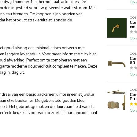
ereldwijd nummer 1 in thermostaatcartouches. De
Op v
worden ingesteld voor uw gewenste waterstroom. Met
niveau brengen. De knoppen zijn voorzien van
CO
at het product strak eruitziet, zonder de
Com
cm
Op v
et goud alsnog een minimalistisch ontwerp met
CO
langere levensduur. Voor meer informatie click hier.
Co
d afwerking. Perfect om te combineren met een
60 
ante moderne douchecircuit compleet te maken. Deze
g in, dag uit.
Op v
CO
raai van een basic badkamerruimte in een stijlvolle
Co
Plu
 aan elke badkamer. De geborsteld gouden kleur
g heeft. Het gebruiksgemak en de duurzaamheid van dit
Op v
fecte keuze is voor wie op zoek is naar functionaliteit