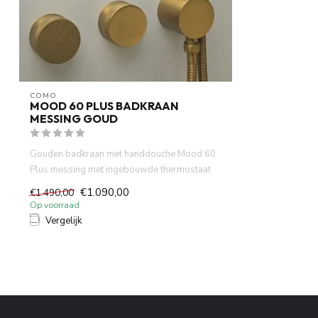
Serie
Mood 60 Plus
Garantie
60 maanden
COMO
MOOD 60 PLUS BADKRAAN
MESSING GOUD
Gouden badkraan met handdouche Mood 60
Plus messing met ingebouwde thermostaat
b...
€1.090,00
€1.490,00
Op voorraad
Vergelijk