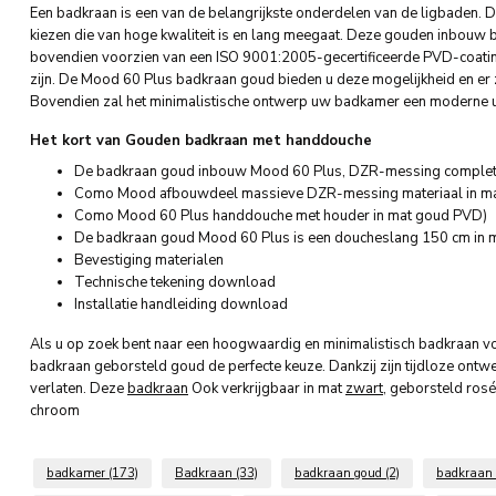
Een badkraan is een van de belangrijkste onderdelen van de ligbaden. D
kiezen die van hoge kwaliteit is en lang meegaat. Deze gouden inbouw
bovendien voorzien van een ISO 9001:2005-gecertificeerde PVD-coatin
zijn. De Mood 60 Plus badkraan goud bieden u deze mogelijkheid en er z
Bovendien zal het minimalistische ontwerp uw badkamer een moderne ui
Het kort van Gouden badkraan met handdouche
De badkraan goud inbouw Mood 60 Plus, DZR-messing complet
Como Mood afbouwdeel massieve DZR-messing materiaal in m
Como Mood 60 Plus handdouche met houder in mat goud PVD)
De badkraan goud Mood 60 Plus is een doucheslang 150 cm in 
Bevestiging materialen
Technische tekening download
Installatie handleiding download
Als u op zoek bent naar een hoogwaardig en minimalistisch badkraan v
badkraan geborsteld goud de perfecte keuze. Dankzij zijn tijdloze ontw
verlaten. Deze
badkraan
Ook verkrijgbaar in mat
zwart
, geborsteld ros
chroom
badkamer
(173)
Badkraan
(33)
badkraan goud
(2)
badkraan