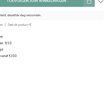
TOEVOEGEN AAN WINKELWAGEN
teld, dezelfde dag verzonden.
ken
Deel dit product
nt
en: 9/10
ijd
 vanaf €150