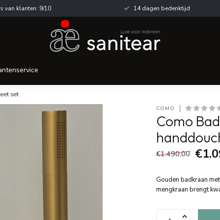
s van klanten: 9/10
14 dagen bedenktijd
antenservice
et set
COMO
Como Bad
handdouch
€1.0
€1.490,00
Gouden badkraan met
mengkraan brengt kwali