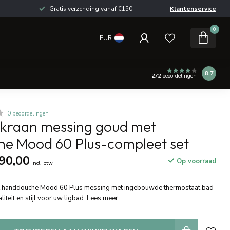
Gratis verzending vanaf €150
Klantenservice
0
EUR
8.7
272
beoordelingen
0 beoordelingen
kraan messing goud met
e Mood 60 Plus-compleet set
90,00
Op voorraad
Incl. btw
 handdouche Mood 60 Plus messing met ingebouwde thermostaat bad
teit en stijl voor uw ligbad.
Lees meer
.