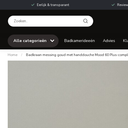
Eerlijk & transparant
Review
Alle categorieën
Badkamerideeën
Advies
Kl
Home
/
Badkraan messing goud met handdouche Mood 60 Plus-comple