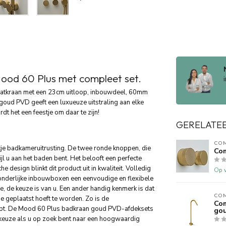
od 60 Plus met compleet set.
atkraan met een 23cm uitloop, inbouwdeel, 60mm
oud PVD geeft een luxueuze uitstraling aan elke
t het een feestje om daar te zijn!
GERELATE
CO
je badkameruitrusting. De twee ronde knoppen, die
Com
l u aan het baden bent. Het belooft een perfecte
 design blinkt dit product uit in kwaliteit. Volledig
Op v
onderlijke inbouwboxen een eenvoudige en flexibele
ge, de keuze is van u. Een ander handig kenmerk is dat
CO
 geplaatst hoeft te worden. Zo is de
Com
tapt. De Mood 60 Plus badkraan goud PVD-afdeksets
go
keuze als u op zoek bent naar een hoogwaardig