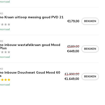
oorraad
MO
o Kraan uitloop messing goud PVD 21
€179,00
BEKIJKEN
oorraad
MO
mo inbouw wastafelkraan goud Mood
€589,00
Plus
BEKIJKEN
€449,00
oorraad
MO
mo Inbouw Doucheset Goud Mood 60
€1.990,00
s
BEKIJKEN
€1.649,00
oorraad