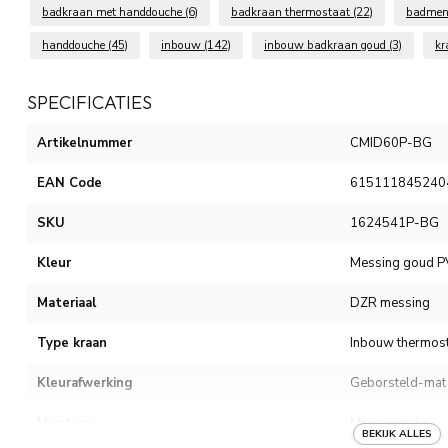
badkraan met handdouche
(6)
badkraan thermostaat
(22)
badmen
handdouche
(45)
inbouw
(142)
inbouw badkraan goud
(3)
k
SPECIFICATIES
Artikelnummer
CMID60P-BG
EAN Code
615111845240
SKU
1624541P-BG
Kleur
Messing goud 
Materiaal
DZR messing
Type kraan
Inbouw thermost
Kleurafwerking
Geborsteld-mat
Montage
Muur-wand
BEKIJK ALLES