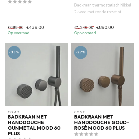
Badkraan thermostatisch Nikkel
2-weg met ronde rozet of
vierkante rozet, gemaakt...
€439,00
€890,00
€699,00
€1.240,00
Op voorraad
Op voorraad
-33%
-27%
COMO
COMO
BADKRAAN MET
BADKRAAN MET
HANDDOUCHE
HANDDOUCHE GOUD-
GUNMETAL MOOD 60
ROSÉ MOOD 60 PLUS
PLUS