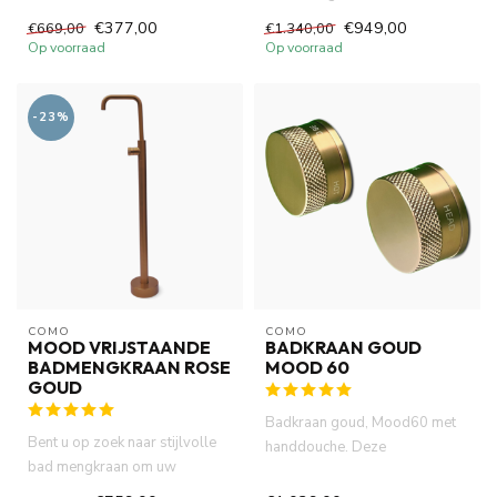
laten stralen ? Como v...
60mm diameter knop en 3/2...
€377,00
€949,00
€669,00
€1.340,00
Op voorraad
Op voorraad
-23%
COMO
COMO
MOOD VRIJSTAANDE
BADKRAAN GOUD
BADMENGKRAAN ROSE
MOOD 60
GOUD
Badkraan goud, Mood60 met
Bent u op zoek naar stijlvolle
handdouche. Deze
bad mengkraan om uw
inbouwkraan heeft Incl. 2 x
badkamer te laten stralen ? C...
inbouwbox...