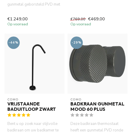
gunmetal geborsteld PVD met
inbouw met handdoucheset
Inc...
€1.249,00
€469,00
€769,00
Op voorraad
Op voorraad
-44%
-29%
COMO
COMO
VRIJSTAANDE
BADKRAAN GUNMETAL
BADUITLOOP ZWART
MOOD 60 PLUS
Bent u op zoek naar stijlvolle
Deze badkraan thermostaat
badkraan om uw badkamer te
heeft een gunmetal PVD ronde