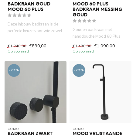
BADKRAAN GOUD
MOOD 60 PLUS
MOOD 60 PLUS
BADKRAAN MESSING
GOUD
Deze inbouw badkraan is de
Gouden badkraan met
perfecte keuze voor wie zowel
handdouche Mood 60 Plus
vorm als functie waarde...
messing met ingebouwde
€890,00
€1.090,00
€1.240,00
€1.490,00
thermostaat b...
Op voorraad
Op voorraad
-27%
-22%
COMO
COMO
BADKRAAN ZWART
MOOD VRIJSTAANDE