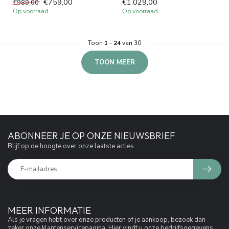
€759,00
€1.029,00
€989,00
Op voorraad
Op voorraad
Toon
1
-
24
van 30
TOON MEER
ABONNEER JE OP ONZE NIEUWSBRIEF
Blijf op de hoogte over onze laatste acties
MEER INFORMATIE
Als je vragen hebt over onze producten of je aankoop, bezoek dan
zeker onze klantenservicepagina. Hier vindt u onze bedrijfsgegevens,