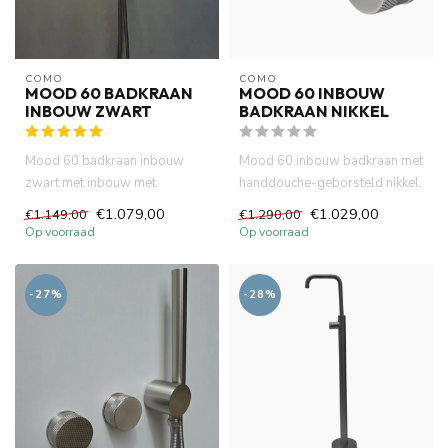
COMO
COMO
MOOD 60 BADKRAAN
MOOD 60 INBOUW
INBOUW ZWART
BADKRAAN NIKKEL
Mood 60 badkraan inbouw
Mood 60 inbouw badkraan met
zwart met inbouw met
handdouche-geborsteld nikkel.
handdouche en 23 cm uitloop.
23 cm uitloop. Incl. 2...
€1.079,00
€1.029,00
€1.149,00
€1.290,00
Incl. ...
Op voorraad
Op voorraad
-27%
-28%