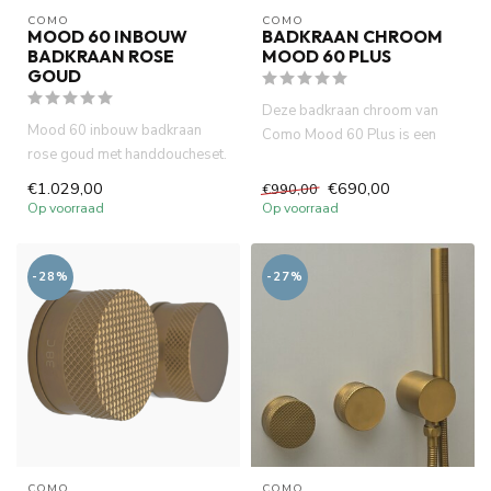
COMO
COMO
MOOD 60 INBOUW
BADKRAAN CHROOM
BADKRAAN ROSE
MOOD 60 PLUS
GOUD
Deze badkraan chroom van
Mood 60 inbouw badkraan
Como Mood 60 Plus is een
rose goud met handdoucheset.
stijlvolle mengkraan met
Incl. 2 x inbouwbox, zowel ...
therm...
€1.029,00
€690,00
€990,00
Op voorraad
Op voorraad
-28%
-27%
COMO
COMO