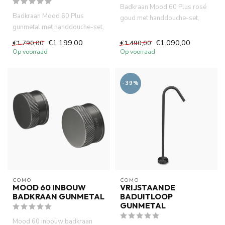
Badkraan Mood 60 Plus rosé
Badkraan Mood 60 Plus
goud met handdouche-set,
gunmetal met handdouche-set,
PVD met ingebouwde
PVD met ingebouwde
thermosta...
€1.199,00
€1.090,00
€1.790,00
€1.490,00
thermostat...
Op voorraad
Op voorraad
-39%
COMO
COMO
MOOD 60 INBOUW
VRIJSTAANDE
BADKRAAN GUNMETAL
BADUITLOOP
GUNMETAL
Mood 60 inbouw badkraan