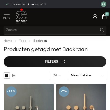
Reviews van klanten: 9/10
14 dag
8.7
0
MENU
Home
/
Tags
/
Badkraan
Producten getagd met Badkraan
FILTERS
-12%
-7%