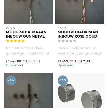
COMO
COMO
MOOD 60 BADKRAAN
MOOD 60 BADKRAAN
INBOUW GUNMETAL
INBOUW ROSE GOUD
Mood 60 badkraan inbouw
Mood 60 badkraan inbouw
gunmetal geborsteld PVD met
koper-rose goud - geborsteld
inbouw met handdouche en 23
PVD met inbouw met
€1.169,00
€1.079,00
€1.329,00
€1.159,00
...
handdouc...
Op voorraad
Op voorraad
-6%
-20%