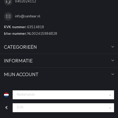
0402024112
info@sanitear.nl
KVK nummer:
63514818
btw-nummer:
NL002415984B28
CATEGORIEËN
INFORMATIE
MIJN ACCOUNT
€