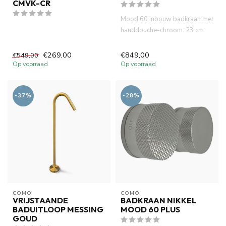
CMVK-CR
Mood 60 inbouw badkraan met
handdouche-chroom. 23 cm
uitloop. Incl. 2 x inbouw b...
€269,00
€849,00
€549,00
Op voorraad
Op voorraad
-37%
-28%
COMO
COMO
VRIJSTAANDE
BADKRAAN NIKKEL
BADUITLOOP MESSING
MOOD 60 PLUS
GOUD