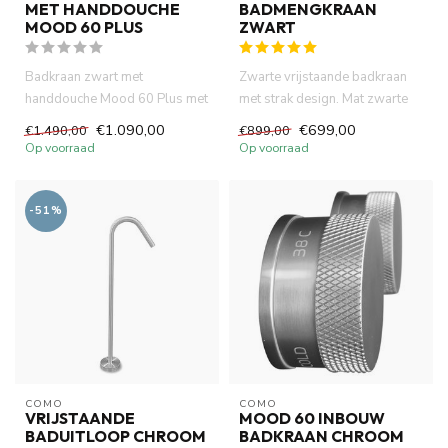
MET HANDDOUCHE
BADMENGKRAAN
MOOD 60 PLUS
ZWART
Badkraan zwart met
Zwarte vrijstaande badkraan
handdouche Mood 60 Plus met
met strak design. Mat zwarte
ingebouwde thermostatische
vrijstaande badkraan is...
€1.090,00
€699,00
€1.490,00
€899,00
bad me...
Op voorraad
Op voorraad
-51%
COMO
COMO
VRIJSTAANDE
MOOD 60 INBOUW
BADUITLOOP CHROOM
BADKRAAN CHROOM