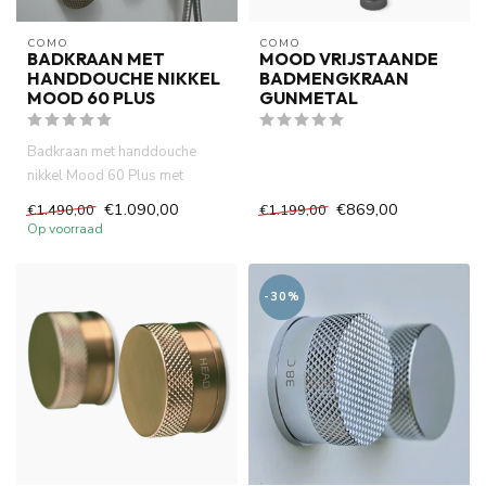
COMO
COMO
BADKRAAN MET
MOOD VRIJSTAANDE
HANDDOUCHE NIKKEL
BADMENGKRAAN
MOOD 60 PLUS
GUNMETAL
Badkraan met handdouche
nikkel Mood 60 Plus met
ingebouwde thermostaat bad
€1.090,00
€869,00
€1.490,00
€1.199,00
mengk...
Op voorraad
-30%