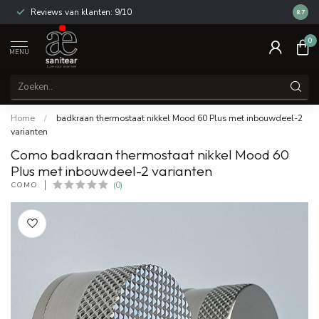
Reviews van klanten: 9/10
14 dag
8.7
0
MENU
Home
/
badkraan thermostaat nikkel Mood 60 Plus met inbouwdeel-2
varianten
Como badkraan thermostaat nikkel Mood 60
Plus met inbouwdeel-2 varianten
COMO
(0)