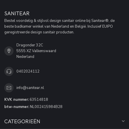
SANITEAR
Bestel voordelig & stijlvol design sanitair online bij Sanitear®, de
beste badkamer winkel van Nederland en België. Inclusief EUIPO
geregistreerde design sanitair producten.
Dragonder 32C
5555 XZ Valkenswaard
Nederland
0402024112
info@sanitear.nl
KVK nummer:
63514818
btw-nummer:
NL002415984B28
CATEGORIEËN