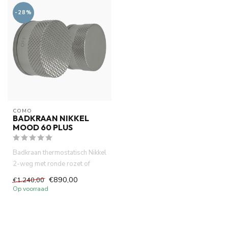
-28%
COMO
BADKRAAN NIKKEL
MOOD 60 PLUS
Badkraan thermostatisch Nikkel
2-weg met ronde rozet of
vierkante rozet, gemaakt...
€890,00
€1.240,00
Op voorraad