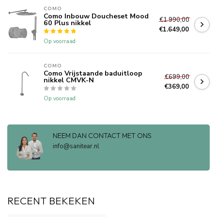
COMO
Como Inbouw Doucheset Mood
€1.990,00
60 Plus nikkel
€1.649,00
Op voorraad
COMO
Como Vrijstaande baduitloop
€699,00
nikkel CMVK-N
€369,00
Op voorraad
NEEM DAN CONTACT MET ONS
info@sanitear.nl
RECENT BEKEKEN