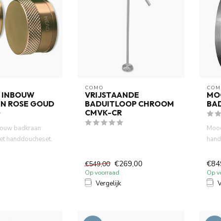
COMO
COM
 INBOUW
VRIJSTAANDE
MO
N ROSE GOUD
BADUITLOOP CHROOM
BA
CMVK-CR
bouw badkraan
Mood
et handdoucheset.
hand
ouwbox, zowel ...
uitlo
€269,00
€84
€549,00
Op voorraad
Op v
Vergelijk
V