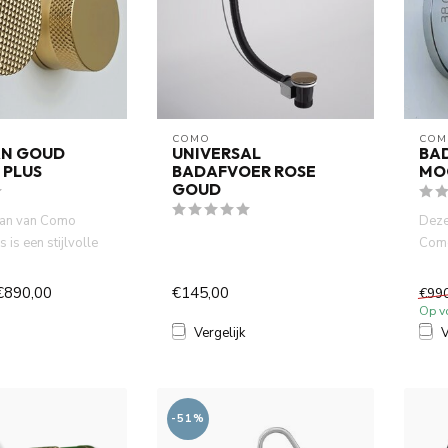
COMO
COM
N GOUD
UNIVERSAL
BA
 PLUS
BADAFVOER ROSE
MO
GOUD
an van Como
Deze
is een stijlvolle
Como
t thermostaat ...
stij
therm
€890,00
€145,00
€99
Op v
Vergelijk
V
-51%