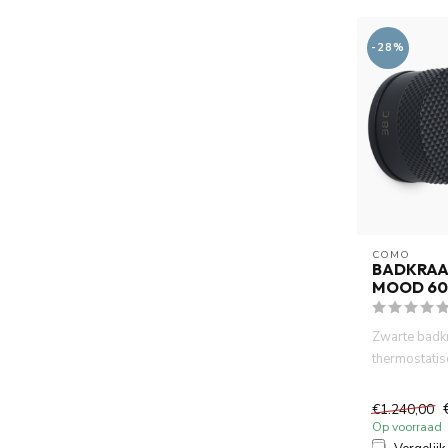
-28%
COMO
BADKRAA
MOOD 60
Zwarte badk
thermostatis
blik op desig
MOOD...
€1.240,00
Op voorraad