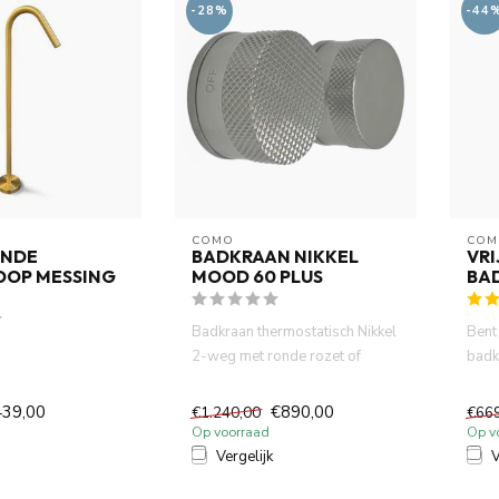
-28%
-44
COMO
COM
ANDE
BADKRAAN NIKKEL
VR
OOP MESSING
MOOD 60 PLUS
BA
Badkraan thermostatisch Nikkel
Bent 
2-weg met ronde rozet of
badk
vierkante rozet, gemaakt...
laten
439,00
€890,00
€1.240,00
€66
Op voorraad
Op v
Vergelijk
V