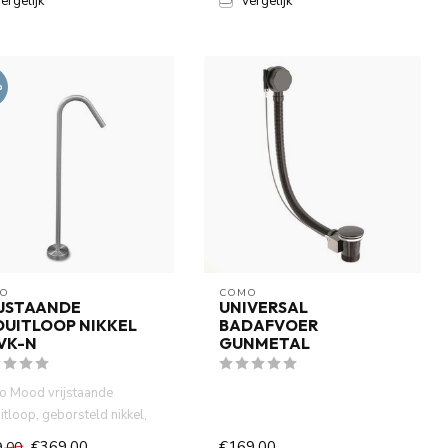
ergelijk
Vergelijk
%
O
COMO
IJSTAANDE
UNIVERSAL
DUITLOOP NIKKEL
BADAFVOER
VK-N
GUNMETAL
 Mood vrijstaande
itloop, geborsteld nikkel,
messing, 970/1200 mm,
€369,00
€169,00
9,00