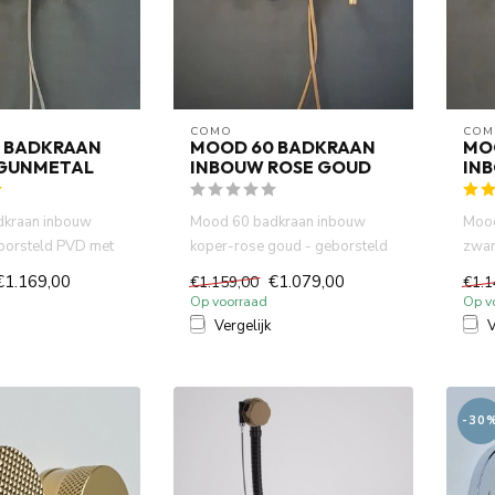
COMO
COM
 BADKRAAN
MOOD 60 BADKRAAN
MO
GUNMETAL
INBOUW ROSE GOUD
IN
dkraan inbouw
Mood 60 badkraan inbouw
Mood
borsteld PVD met
koper-rose goud - geborsteld
zwar
handdouche en 23
PVD met inbouw met
hand
€1.169,00
€1.079,00
€1.159,00
€1.1
handdouc...
Incl. .
Op voorraad
Op v
Vergelijk
V
-30