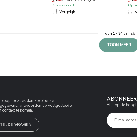
1...
Op voorraad
Op v
Vergelijk
V
Toon
1
-
24
van 26
TOON MEER
ABONNEER 
aankoop, bezoek dan zeker onze
Blijf op de hoogt
jfsgegevens, antwoorden op veelgestelde
 contact te komen.
TELDE VRAGEN