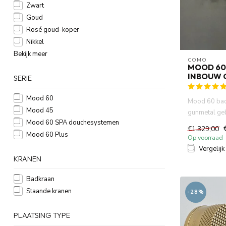
Zwart
Goud
Rosé goud-koper
Nikkel
Bekijk meer
COMO
MOOD 60
INBOUW 
SERIE
Mood 60
Mood 60 ba
Mood 45
gunmetal ge
Mood 60 SPA douchesystemen
inbouw met 
€1.329,00
...
Mood 60 Plus
Op voorraad
Vergelijk
KRANEN
Badkraan
Staande kranen
-28%
PLAATSING TYPE