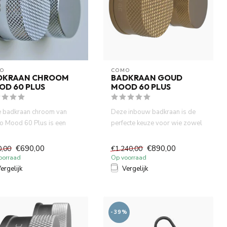
O
COMO
DKRAAN CHROOM
BADKRAAN GOUD
OD 60 PLUS
MOOD 60 PLUS
 badkraan chroom van
Deze inbouw badkraan is de
 Mood 60 Plus is een
perfecte keuze voor wie zowel
lvolle mengkraan met
vorm als functie waarde...
...
€690,00
€890,00
0,00
€1.240,00
oorraad
Op voorraad
ergelijk
Vergelijk
-39%