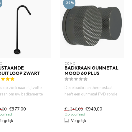
%
-29%
O
COMO
IJSTAANDE
BADKRAAN GUNMETAL
DUITLOOP ZWART
MOOD 60 PLUS
u op zoek naar stijlvolle
Deze badkraan thermostaat
raan om uw badkamer te
heeft een gunmetal PVD ronde
 stralen ? Como v...
60mm diameter knop en 3/2...
€377,00
€949,00
9,00
€1.340,00
oorraad
Op voorraad
ergelijk
Vergelijk