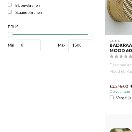
Inbouwkranen
Staande kranen
PRIJS
COMO
BADKRAA
Min
Max
MOOD 60
Deze badkra
Mood 60 Plus 
mengkraan me
€1.240,00
Op voorraad
Vergelijk