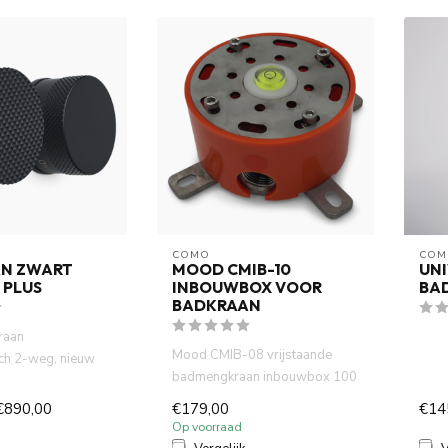
COMO
COM
N ZWART
MOOD CMIB-10
UN
 PLUS
INBOUWBOX VOOR
BA
BADKRAAN
raan
Mood CMIB-08 vrijstaande
ch 2-weg, nieuw
badmengkraan inbouwbox 100
n kranen collectie
mm diameter, 50 mm hoog
€890,00
€179,00
€14
Op voorraad