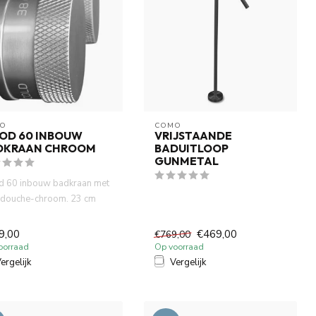
O
COMO
OD 60 INBOUW
VRIJSTAANDE
DKRAAN CHROOM
BADUITLOOP
GUNMETAL
 60 inbouw badkraan met
douche-chroom. 23 cm
op. Incl. 2 x inbouw b...
9,00
€469,00
€769,00
oorraad
Op voorraad
ergelijk
Vergelijk