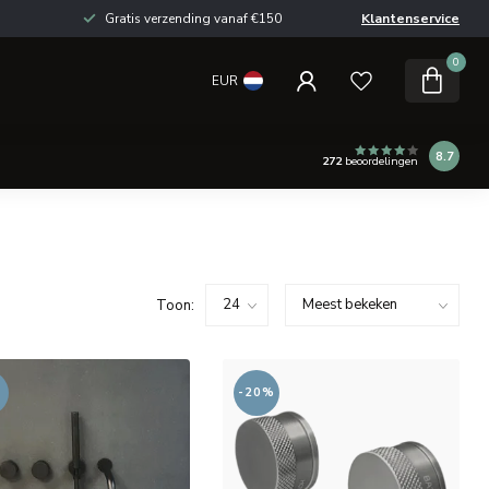
Gratis verzending vanaf €150
Klantenservice
0
EUR
8.7
272
beoordelingen
Toon:
-20%