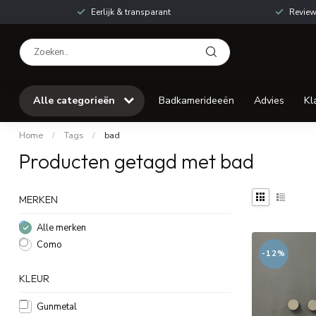
Eerlijk & transparant
Review
Alle categorieën
Badkamerideeën
Advies
Kl
Home
/
Tags
/
bad
Producten getagd met bad
MERKEN
Alle merken
Como
-12%
KLEUR
Gunmetal