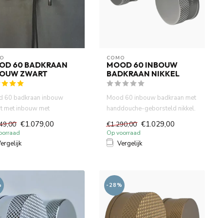
O
COMO
OD 60 BADKRAAN
MOOD 60 INBOUW
BOUW ZWART
BADKRAAN NIKKEL
 60 badkraan inbouw
Mood 60 inbouw badkraan met
t met inbouw met
handdouche-geborsteld nikkel.
douche en 23 cm uitloop.
23 cm uitloop. Incl. 2...
€1.079,00
€1.029,00
49,00
€1.290,00
..
oorraad
Op voorraad
ergelijk
Vergelijk
%
-28%