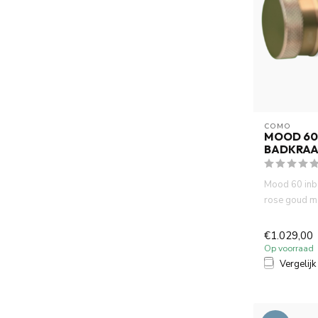
COMO
MOOD 60
BADKRAA
Mood 60 in
rose goud m
Incl. 2 x inb
€1.029,00
Op voorraad
Vergelijk