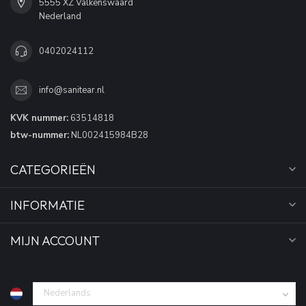
5555 XZ Valkenswaard
Nederland
0402024112
info@sanitear.nl
KVK nummer:
63514818
btw-nummer:
NL002415984B28
CATEGORIEËN
INFORMATIE
MIJN ACCOUNT