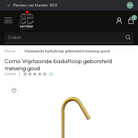
Reviews van klanten: 9/10
14 dag
8.7
0
MENU
Home
/
Vrijstaande baduitloop geborsteld messing goud
Como Vrijstaande baduitloop geborsteld
messing goud
COMO
(0)