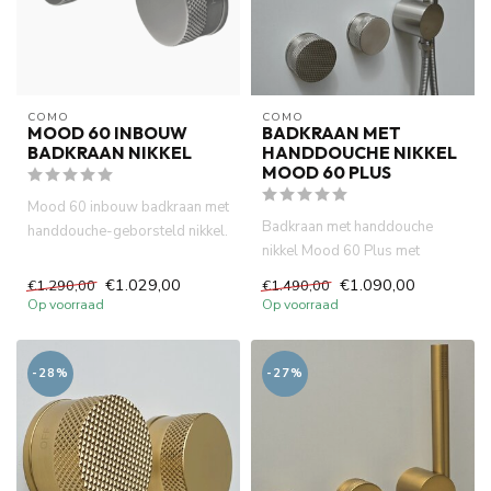
COMO
COMO
MOOD 60 INBOUW
BADKRAAN MET
BADKRAAN NIKKEL
HANDDOUCHE NIKKEL
MOOD 60 PLUS
Mood 60 inbouw badkraan met
Badkraan met handdouche
handdouche-geborsteld nikkel.
nikkel Mood 60 Plus met
23 cm uitloop. Incl. 2...
ingebouwde thermostaat bad
€1.029,00
€1.090,00
€1.290,00
€1.490,00
mengk...
Op voorraad
Op voorraad
-28%
-27%