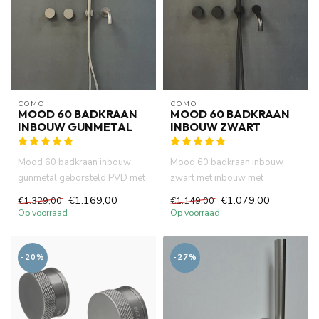
COMO
COMO
MOOD 60 BADKRAAN
MOOD 60 BADKRAAN
INBOUW GUNMETAL
INBOUW ZWART
Mood 60 badkraan inbouw
Mood 60 badkraan inbouw
gunmetal geborsteld PVD met
zwart met inbouw met
inbouw met handdouche en 23
handdouche en 23 cm uitloop.
€1.169,00
€1.079,00
€1.329,00
€1.149,00
...
Incl. ...
Op voorraad
Op voorraad
-20%
-27%