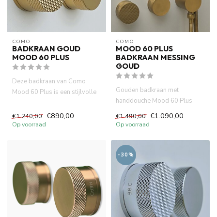
COMO
COMO
BADKRAAN GOUD
MOOD 60 PLUS
MOOD 60 PLUS
BADKRAAN MESSING
GOUD
Deze badkraan van Como
Gouden badkraan met
Mood 60 Plus is een stijlvolle
handdouche Mood 60 Plus
mengkraan met thermostaat ...
messing met ingebouwde
€890,00
€1.090,00
€1.240,00
€1.490,00
thermostaat b...
Op voorraad
Op voorraad
-30%