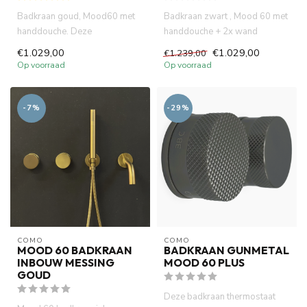
Badkraan goud, Mood60 met
Badkraan zwart , Mood 60 met
handdouche. Deze
handdouche + 2x wand
inbouwkraan heeft Incl. 2 x
montage inbouwbox. Zwarte
€1.029,00
€1.029,00
€1.239,00
inbouwbox...
pvd ...
Op voorraad
Op voorraad
-7%
-29%
COMO
COMO
MOOD 60 BADKRAAN
BADKRAAN GUNMETAL
INBOUW MESSING
MOOD 60 PLUS
GOUD
Deze badkraan thermostaat