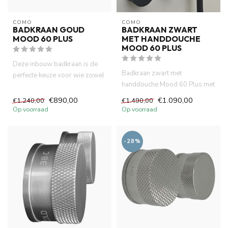
COMO
COMO
BADKRAAN GOUD
BADKRAAN ZWART
MOOD 60 PLUS
MET HANDDOUCHE
MOOD 60 PLUS
Deze inbouw badkraan is de
Badkraan zwart met
perfecte keuze voor wie zowel
handdouche Mood 60 Plus met
vorm als functie waarde...
ingebouwde thermostatische
€890,00
€1.090,00
€1.240,00
€1.490,00
bad me...
Op voorraad
Op voorraad
-28%