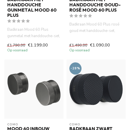
HANDDOUCHE
HANDDOUCHE GOUD-
GUNMETAL MOOD 60
ROSÉ MOOD 60 PLUS
PLUS
Badkraan Mood 60 Plus rosé
Badkraan Mood 60 Plus
goud met handdouche-set,
gunmetal met handdouche-set,
PVD met ingebouwde
PVD met ingebouwde
thermosta...
€1.199,00
€1.090,00
€1.790,00
€1.490,00
thermostat...
Op voorraad
Op voorraad
-28%
COMO
COMO
MOOD 60 INBOUW
BADKRAAN ZWART