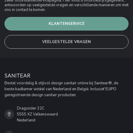
zeker onze klantenservicepagina. Hier vindt u onze bedrijfsgegevens,
antwoorden op veelgestelde vragen en verschillende manieren om met
ons in contact te komen.
KLANTENSERVICE
VEELGESTELDE VRAGEN
SANITEAR
Bestel voordelig & stijlvol design sanitair online bij Sanitear®, de
beste badkamer winkel van Nederland en België. Inclusief EUIPO
geregistreerde design sanitair producten.
Dragonder 32C
5555 XZ Valkenswaard
Nederland