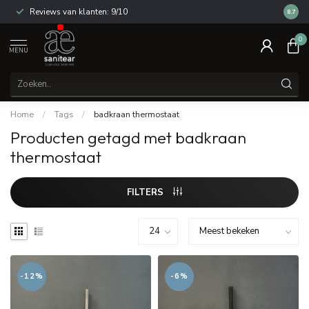
Reviews van klanten: 9/10
14 dag
8.7
0
MENU
Home
/
Tags
/
badkraan thermostaat
Producten getagd met badkraan
thermostaat
FILTERS
-12%
-6%