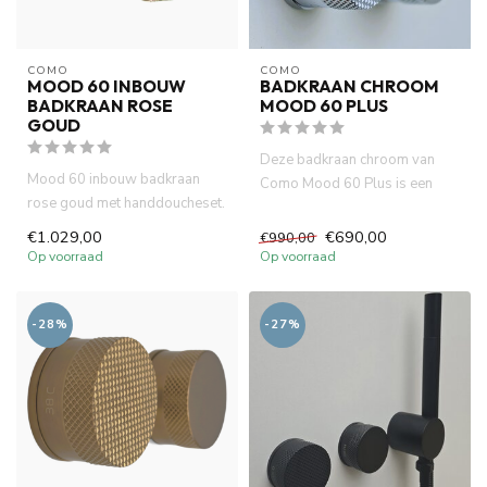
COMO
COMO
MOOD 60 INBOUW
BADKRAAN CHROOM
BADKRAAN ROSE
MOOD 60 PLUS
GOUD
Deze badkraan chroom van
Mood 60 inbouw badkraan
Como Mood 60 Plus is een
rose goud met handdoucheset.
stijlvolle mengkraan met
Incl. 2 x inbouwbox, zowel ...
therm...
€1.029,00
€690,00
€990,00
Op voorraad
Op voorraad
-28%
-27%