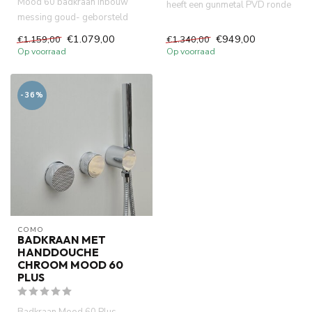
Mood 60 badkraan inbouw
heeft een gunmetal PVD ronde
messing goud- geborsteld
60mm diameter knop en 3/2...
PVD met inbouw met
€1.079,00
€949,00
€1.159,00
€1.340,00
handdouche e...
Op voorraad
Op voorraad
-36%
COMO
BADKRAAN MET
HANDDOUCHE
CHROOM MOOD 60
PLUS