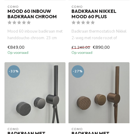
COMO
COMO
MOOD 60 INBOUW
BADKRAAN NIKKEL
BADKRAAN CHROOM
MOOD 60 PLUS
Mood 60 inbouw badkraan met
Badkraan thermostatisch Nikkel
handdouche-chroom. 23 cm
2-weg met ronde rozet of
uitloop. Incl. 2 x inbouw b...
vierkante rozet, gemaakt...
€849,00
€890,00
€1.240,00
Op voorraad
Op voorraad
-33%
-27%
COMO
COMO
BADKRAAN MET
BADKRAAN MET