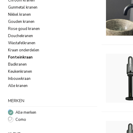
Chroom kranen
Gunmetal kranen
Nikkel kranen
Gouden kranen
Rose goud kranen
Douchekranen
Wastafelkranen
Kraan onderdelen
Fonteinkraan
Badkranen
Keukenkranen
Inbouwkraan
Alle kranen
MERKEN
Alle merken
Como