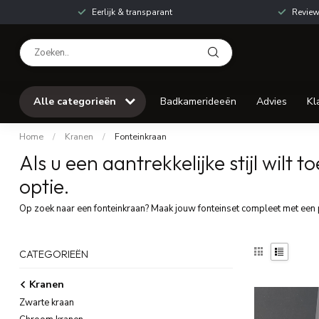
Eerlijk & transparant
Review
Alle categorieën
Badkamerideeën
Advies
Kl
Home
/
Kranen
/
Fonteinkraan
Als u een aantrekkelijke stijl wilt
optie.
Op zoek naar een fonteinkraan? Maak jouw fonteinset compleet met een 
CATEGORIEËN
Kranen
Zwarte kraan