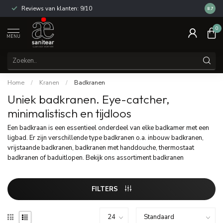
Reviews van klanten: 9/10
14 dag
8.7
0
MENU
Home
/
Kranen
/
Badkranen
Uniek badkranen. Eye-catcher,
minimalistisch en tijdloos
Een badkraan is een essentieel onderdeel van elke badkamer met een
ligbad. Er zijn verschillende type badkranen o.a. inbouw badkranen,
vrijstaande badkranen, badkranen met handdouche, thermostaat
badkranen of baduitlopen. Bekijk ons assortiment badkranen
FILTERS