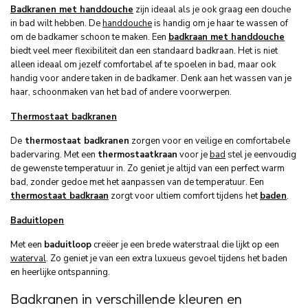
Badkranen met handdouche
zijn ideaal als je ook graag een douche
in bad wilt hebben. De
handdouche
is handig om je haar te wassen of
om de badkamer schoon te maken. Een
badkraan met handdouche
biedt veel meer flexibiliteit dan een standaard badkraan. Het is niet
alleen ideaal om jezelf comfortabel af te spoelen in bad, maar ook
handig voor andere taken in de badkamer. Denk aan het wassen van je
haar, schoonmaken van het bad of andere voorwerpen.
Thermostaat badkranen
De
thermostaat badkranen
zorgen voor en veilige en comfortabele
badervaring. Met een
thermostaatkraan
voor je
bad
stel je eenvoudig
de gewenste temperatuur in. Zo geniet je altijd van een perfect warm
bad, zonder gedoe met het aanpassen van de temperatuur. Een
thermostaat badkraan
zorgt voor ultiem comfort tijdens het
baden
.
Baduitlopen
Met een
baduitloop
creëer je een brede waterstraal die lijkt op een
waterval
. Zo geniet je van een extra luxueus gevoel tijdens het baden
en heerlijke ontspanning.
Badkranen in verschillende kleuren en