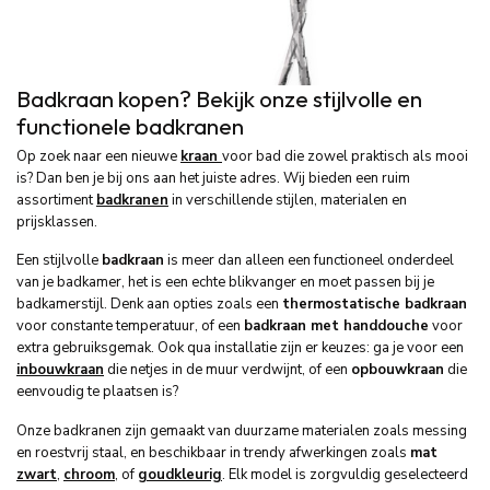
Badkraan kopen? Bekijk onze stijlvolle en
functionele badkranen
Op zoek naar een nieuwe
kraan
voor bad die zowel praktisch als mooi
is? Dan ben je bij ons aan het juiste adres. Wij bieden een ruim
assortiment
badkranen
in verschillende stijlen, materialen en
prijsklassen.
Een stijlvolle
badkraan
is meer dan alleen een functioneel onderdeel
van je badkamer, het is een echte blikvanger en moet passen bij je
badkamerstijl. Denk aan opties zoals een
thermostatische badkraan
voor constante temperatuur, of een
badkraan met handdouche
voor
extra gebruiksgemak. Ook qua installatie zijn er keuzes: ga je voor een
inbouwkraan
die netjes in de muur verdwijnt, of een
opbouwkraan
die
eenvoudig te plaatsen is?
Onze badkranen zijn gemaakt van duurzame materialen zoals messing
en roestvrij staal, en beschikbaar in trendy afwerkingen zoals
mat
zwart
,
chroom
, of
goudkleurig
. Elk model is zorgvuldig geselecteerd