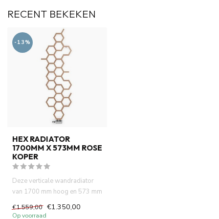
RECENT BEKEKEN
-13%
HEX RADIATOR
1700MM X 573MM ROSE
KOPER
Deze verticale wandradiator
van 1700 mm hoog en 573 mm
breed combineert een mode...
€1.350,00
€1.559,00
Op voorraad