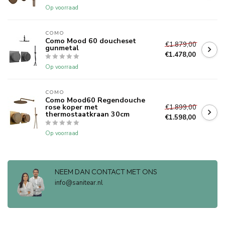
Op voorraad
COMO
Como Mood 60 doucheset
€1.879,00
gunmetal
€1.478,00
Op voorraad
COMO
Como Mood60 Regendouche
rose koper met
€1.899,00
thermostaatkraan 30cm
€1.598,00
Op voorraad
NEEM DAN CONTACT MET ONS
info@sanitear.nl