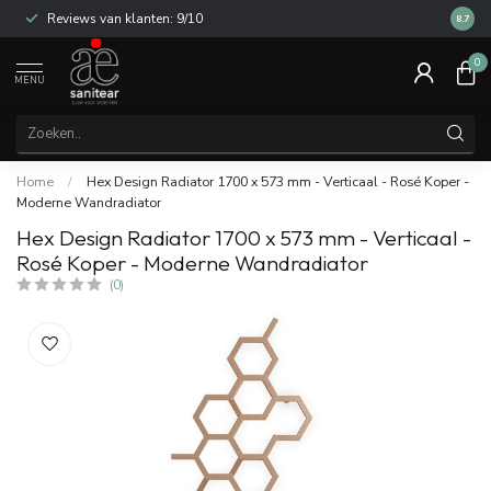
Reviews van klanten: 9/10
14 dag
8.7
0
MENU
Home
/
Hex Design Radiator 1700 x 573 mm - Verticaal - Rosé Koper -
Moderne Wandradiator
Hex Design Radiator 1700 x 573 mm - Verticaal -
Rosé Koper - Moderne Wandradiator
(0)