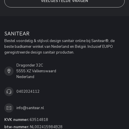
VEELGESTELDE VRAGEN
SANITEAR
Bestel voordelig & stijlvol design sanitair online bij Sanitear®, de
beste badkamer winkel van Nederland en België. Inclusief EUIPO
geregistreerde design sanitair producten.
Dragonder 32C
5555 XZ Valkenswaard
Nederland
0402024112
info@sanitear.nl
KVK nummer:
63514818
btw-nummer:
NL002415984B28