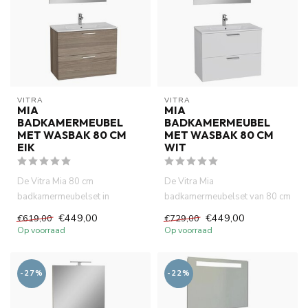
VITRA
VITRA
MIA
MIA
BADKAMERMEUBEL
BADKAMERMEUBEL
MET WASBAK 80 CM
MET WASBAK 80 CM
EIK
WIT
De Vitra Mia 80 cm
De Vitra Mia
badkamermeubelset in
badkamermeubelset van 80 cm
eikenhout biedt een moderne
in wit biedt een moderne en
€449,00
€449,00
€619,00
€729,00
oplossing vo...
ruimtebespa...
Op voorraad
Op voorraad
-27%
-22%