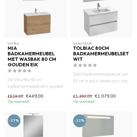
VITRA
SANITEAR
MIA
TOLBIAC 80CM
BADKAMERMEUBEL
BADKAMERMEUBELSET
MET WASBAK 80 CM
WIT
GOUDEN EIK
Deze badkamermeubelset van
De Vitra Mia 80 cm
80 cm in wit is ideaal voor wie
badkamermeubelset in gouden
op zoek is naar een m...
eik is een eigentijdse,
€449,00
€1.079,00
€619,00
€1.390,00
ruimtebes...
Op voorraad
Op voorraad
-27%
-22%