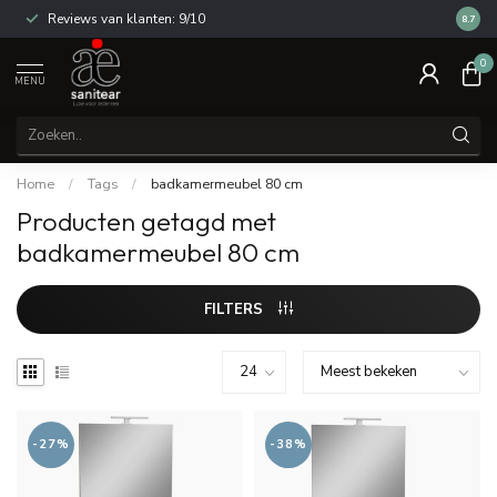
Reviews van klanten: 9/10
14 dag
8.7
0
MENU
Home
/
Tags
/
badkamermeubel 80 cm
Producten getagd met
badkamermeubel 80 cm
FILTERS
-27%
-38%