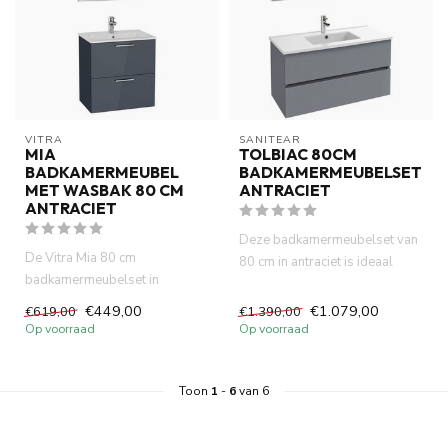
VITRA
SANITEAR
MIA
TOLBIAC 80CM
BADKAMERMEUBEL
BADKAMERMEUBELSET
MET WASBAK 80 CM
ANTRACIET
ANTRACIET
Deze badkamermeubelset van
De Vitra Mia 80 cm
80 cm in antraciet is ideaal
badkamermeubelset in
voor wie op zoek is naar...
antraciet is een eigentijdse,
€449,00
€1.079,00
€619,00
€1.390,00
ruimtebesp...
Op voorraad
Op voorraad
Toon
1
-
6
van 6