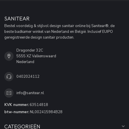
SANITEAR
Bestel voordelig & stijlvol design sanitair online bij Sanitear®, de
beste badkamer winkel van Nederland en België. Inclusief EUIPO
geregistreerde design sanitair producten.
Dragonder 32C
5555 XZ Valkenswaard
Nederland
0402024112
info@sanitear.nl
KVK nummer:
63514818
btw-nummer:
NL002415984B28
CATEGORIEËN